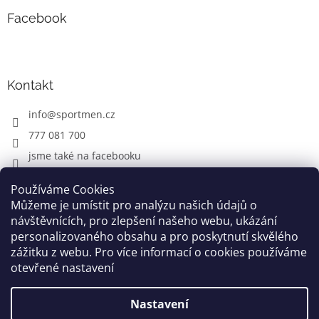
Facebook
Kontakt
info
@
sportmen.cz
777 081 700
jsme také na facebooku
Používáme Cookies
Můžeme je umístit pro analýzu našich údajů o
CYKLO OBLEČENÍ
návštěvnících, pro zlepšení našeho webu, ukázání
personalizovaného obsahu a pro poskytnutí skvělého
zážitku z webu. Pro více informací o cookies používáme
otevřené nastavení
Vytvořil Shoptet
Nastavení