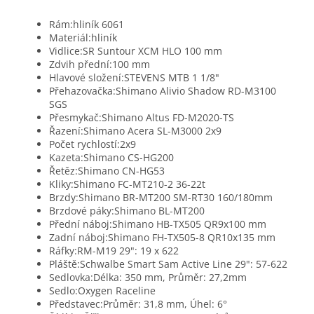
Rám:
hliník 6061
Materiál:
hliník
Vidlice:
SR Suntour XCM HLO 100 mm
Zdvih přední:
100 mm
Hlavové složení:
STEVENS MTB 1 1/8"
Přehazovačka:
Shimano Alivio Shadow RD-M3100
SGS
Přesmykač:
Shimano Altus FD-M2020-TS
Řazení:
Shimano Acera SL-M3000 2x9
Počet rychlostí:
2x9
Kazeta:
Shimano CS-HG200
Řetěz:
Shimano CN-HG53
Kliky:
Shimano FC-MT210-2 36-22t
Brzdy:
Shimano BR-MT200 SM-RT30 160/180mm
Brzdové páky:
Shimano BL-MT200
Přední náboj:
Shimano HB-TX505 QR9x100 mm
Zadní náboj:
Shimano FH-TX505-8 QR10x135 mm
Ráfky:
RM-M19 29": 19 x 622
Pláště:
Schwalbe Smart Sam Active Line 29": 57-622
Sedlovka:
Délka: 350 mm, Průměr: 27,2mm
Sedlo:
Oxygen Raceline
Představec:
Průměr: 31,8 mm, Úhel: 6°