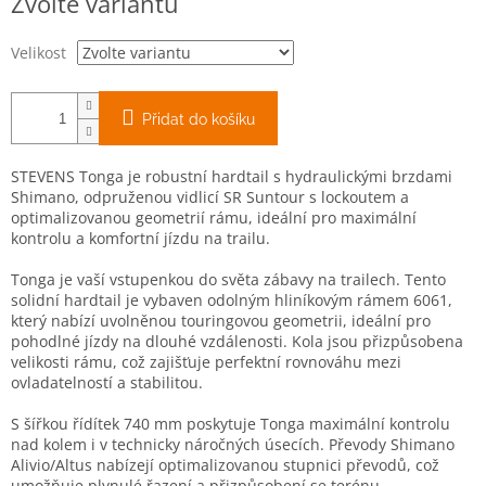
Zvolte variantu
cena:
Velikost
Přidat do košíku
STEVENS Tonga je robustní hardtail s hydraulickými brzdami
Shimano, odpruženou vidlicí SR Suntour s lockoutem a
optimalizovanou geometrií rámu, ideální pro maximální
kontrolu a komfortní jízdu na trailu.
Tonga je vaší vstupenkou do světa zábavy na trailech. Tento
solidní hardtail je vybaven odolným hliníkovým rámem 6061,
který nabízí uvolněnou touringovou geometrii, ideální pro
pohodlné jízdy na dlouhé vzdálenosti. Kola jsou přizpůsobena
velikosti rámu, což zajišťuje perfektní rovnováhu mezi
ovladatelností a stabilitou.
S šířkou řídítek 740 mm poskytuje Tonga maximální kontrolu
nad kolem i v technicky náročných úsecích. Převody Shimano
Alivio/Altus nabízejí optimalizovanou stupnici převodů, což
umožňuje plynulé řazení a přizpůsobení se terénu.