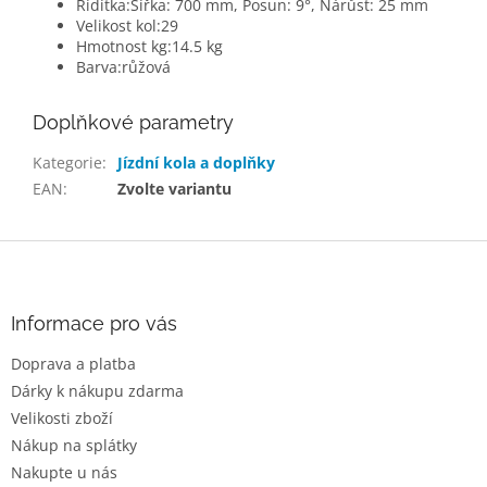
Řídítka:
Šířka: 700 mm, Posun: 9°, Nárůst: 25 mm
Velikost kol:
29
Hmotnost kg:
14.5 kg
Barva:
růžová
Doplňkové parametry
Kategorie
:
Jízdní kola a doplňky
EAN
:
Zvolte variantu
Z
á
p
a
Informace pro vás
t
Doprava a platba
í
Dárky k nákupu zdarma
Velikosti zboží
Nákup na splátky
Nakupte u nás