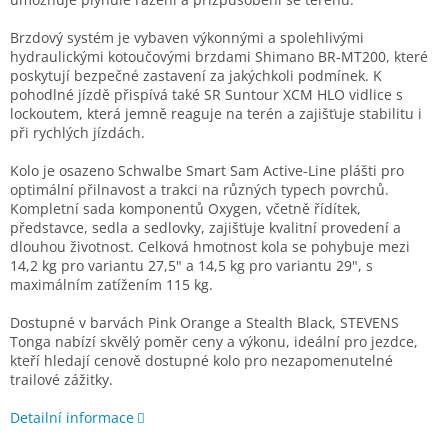
Brzdový systém je vybaven výkonnými a spolehlivými
hydraulickými kotoučovými brzdami Shimano BR-MT200, které
poskytují bezpečné zastavení za jakýchkoli podmínek. K
pohodlné jízdě přispívá také SR Suntour XCM HLO vidlice s
lockoutem, která jemně reaguje na terén a zajišťuje stabilitu i
při rychlých jízdách.
Kolo je osazeno Schwalbe Smart Sam Active-Line plášti pro
optimální přilnavost a trakci na různých typech povrchů.
Kompletní sada komponentů Oxygen, včetně řídítek,
představce, sedla a sedlovky, zajišťuje kvalitní provedení a
dlouhou životnost. Celková hmotnost kola se pohybuje mezi
14,2 kg pro variantu 27,5" a 14,5 kg pro variantu 29", s
maximálním zatížením 115 kg.
Dostupné v barvách Pink Orange a Stealth Black, STEVENS
Tonga nabízí skvělý poměr ceny a výkonu, ideální pro jezdce,
kteří hledají cenově dostupné kolo pro nezapomenutelné
trailové zážitky.
Detailní informace