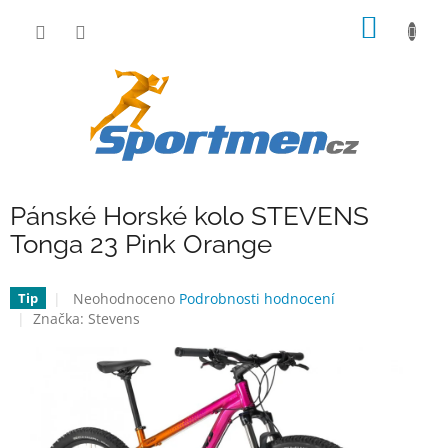
Přejít
NÁKUP
na
obsah
KOŠÍK
Pánské Horské kolo STEVENS
Tonga 23 Pink Orange
Průměrné
Neohodnoceno
Podrobnosti hodnocení
Tip
hodnocení
Značka:
Stevens
produktu
je
0,0
z
5
hvězdiček.