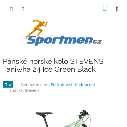
Přejít
NÁKUP
na
obsah
KOŠÍK
Pánské horské kolo STEVENS
Taniwha 24 Ice Green Black
Průměrné
Neohodnoceno
Podrobnosti hodnocení
Tip
hodnocení
Značka:
Stevens
produktu
je
0,0
z
5
hvězdiček.