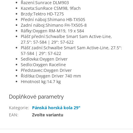
Řazení:
Sunrace DLM903
Kazeta:
SunRace CSM98, 9fach
Brzdy:
Tektro HD-T275
Přední náboj:
Shimano HB-TX505
Zadní náboj:
Shimano FH-TX505-8
Ráfky:
Oxygen RM-M19, 19 x 584
Plášť přední:
Schwalbe Smart Sam Active-Line,
27.5": 57-584 | 29": 57-622
Plášť zadní:
Schwalbe Smart Sam Active-Line, 27.5":
57-584 | 29": 57-622
Sedlovka:
Oxygen Driver
Sedlo:
Oxygen Raceline
Představec:
Oxygen Driver
Řídítka:
Oxygen Driver 740 mm
Hmotnost kg:
14.7 kg
Doplňkové parametry
Kategorie
:
Pánská horská kola 29"
EAN
:
Zvolte variantu
Z