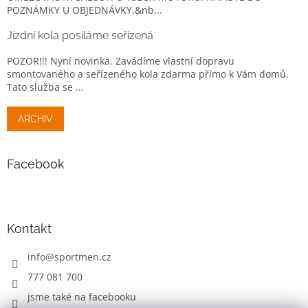
POZNÁMKY U OBJEDNÁVKY.&nb...
Jízdní kola posíláme seřízená
POZOR!!! Nyní novinka. Zavádíme vlastní dopravu
smontovaného a seřízeného kola zdarma přímo k Vám domů.
Tato služba se ...
ARCHIV
Facebook
Kontakt
info
@
sportmen.cz
777 081 700
jsme také na facebooku