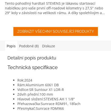
Tento pohodlný hardtail STEVENS je lákavou startovací
nabídkou pro vaše první off-roadové kilometry s 27,5" nebo
29" koly v závislosti na velikosti rámu. A díky spolehlivým a...
ZOBRAZIT VŠECHNY SOUVISEJÍCÍ PRODUKTY
Popis
Podobné (8)
Diskuze
Detailní popis produktu
Technická specifikace
Rok:
2024
Rám:
Aluminium 6061 DB
Vidlice:
SR Suntour X1 LOR-R
Zdvih přední:
100 mm
Hlavové složení:
STEVENS AH 1 1/8"
Přehazovačka:
Sunrace RDM91, 18fach
Přesmykač:
Sunrace FDM966