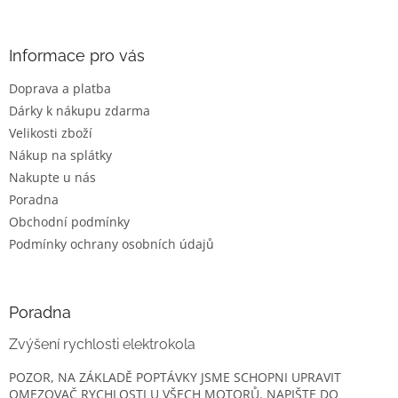
á
p
a
Informace pro vás
t
Doprava a platba
í
Dárky k nákupu zdarma
Velikosti zboží
Nákup na splátky
Nakupte u nás
Poradna
Obchodní podmínky
Podmínky ochrany osobních údajů
Poradna
Zvýšení rychlosti elektrokola
POZOR, NA ZÁKLADĚ POPTÁVKY JSME SCHOPNI UPRAVIT
OMEZOVAČ RYCHLOSTI U VŠECH MOTORŮ. NAPIŠTE DO