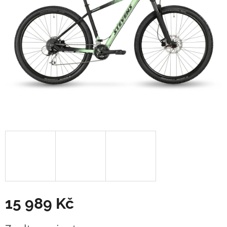
15 989 Kč
Měrná