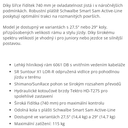
Díky šířce řídítek 740 mm je ovladatelnost jistá i v náročnějších
podmínkách. Robustní pláště Schwalbe Smart Sam Active-Line
poskytují optimální trakci na rozmanitých površích.
Model je dostupný ve variantách s 27,5" nebo 29" koly,
přizpůsobených velikosti rámu a stylu jízdy. Díky širokému
spektru velikostí je vhodný i pro juniory nebo jezdce se silnější
postavou.
Lehký hliníkový rám 6061 DB s vnitřním vedením kabeláže
SR Suntour X1 LOR-R odpružená vidlice pro pohodlnou
jízdu v terénu
Shimano/SunRace pohon se širokým rozsahem převodů
Hydraulické kotoučové brzdy Tektro HD-T275 pro
spolehlivé zastavení
Široká řídítka (740 mm) pro maximální kontrolu
Odolná kola s plášti Schwalbe Smart Sam Active-Line
Dostupné ve variantách 27,5" (14,4 kg) a 29" (14,7 kg)
Maximální zatížení: 115 kg