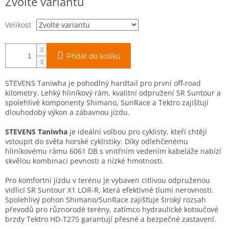
Zvolte variantu
cena:
Velikost
Přidat do košíku
STEVENS Taniwha je pohodlný hardtail pro první off-road
kilometry. Lehký hliníkový rám, kvalitní odpružení SR Suntour a
spolehlivé komponenty Shimano, SunRace a Tektro zajišťují
dlouhodobý výkon a zábavnou jízdu.
STEVENS Taniwha
je ideální volbou pro cyklisty, kteří chtějí
vstoupit do světa horské cyklistiky. Díky odlehčenému
hliníkovému rámu 6061 DB s vnitřním vedením kabeláže nabízí
skvělou kombinaci pevnosti a nízké hmotnosti.
Pro komfortní jízdu v terénu je vybaven citlivou odpruženou
vidlicí SR Suntour X1 LOR-R, která efektivně tlumí nerovnosti.
Spolehlivý pohon Shimano/SunRace zajišťuje široký rozsah
převodů pro různorodé terény, zatímco hydraulické kotoučové
brzdy Tektro HD-T275 garantují přesné a bezpečné zastavení.