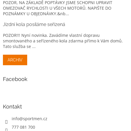
POZOR, NA ZÁKLADĚ POPTÁVKY JSME SCHOPNI UPRAVIT
OMEZOVAČ RYCHLOSTI U VŠECH MOTORŮ. NAPIŠTE DO
POZNÁMKY U OBJEDNÁVKY.&nb...
Jízdní kola posíláme seřízená
POZOR!!! Nyní novinka. Zavádíme vlastní dopravu
smontovaného a seřízeného kola zdarma přímo k Vám domů.
Tato služba se ...
ARCHIV
Facebook
Kontakt
info
@
sportmen.cz
777 081 700