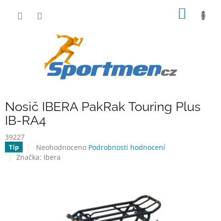
Přejít
NÁKUP
na
obsah
KOŠÍK
Nosič IBERA PakRak Touring Plus
IB-RA4
39227
Průměrné
Neohodnoceno
Podrobnosti hodnocení
Tip
hodnocení
Značka:
Ibera
produktu
je
0,0
z
5
hvězdiček.