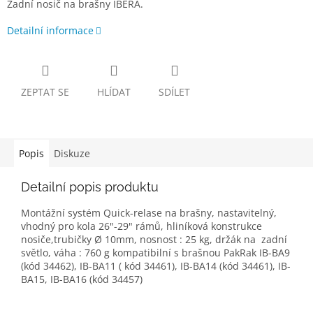
Zadní nosič na brašny IBERA.
Detailní informace
ZEPTAT SE
HLÍDAT
SDÍLET
Popis
Diskuze
Detailní popis produktu
Montážní systém Quick-relase na brašny, nastavitelný,
vhodný pro kola 26"-29" rámů, hliníková konstrukce
nosiče,trubičky Ø 10mm, nosnost : 25 kg, držák na zadní
světlo, váha : 760 g
kompatibilní s brašnou PakRak IB-BA9
(kód 34462), IB-BA11 ( kód 34461), IB-BA14 (kód 34461), IB-
BA15, IB-BA16 (kód 34457)