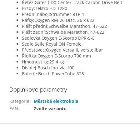
Řetěz:
Gates CDX Center Track Carbon Drive Belt
Brzdy:
Tektro HD-T280
Přední náboj:
Strummer RTP-1
Ráfky:
Oxygen RM-26 Disc, 26 x 622
Plášť přední:
Schwalbe Marathon, 47-622
Plášť zadní:
Schwalbe Marathon, 47-622
Sedlovka:
Oxygen E-Scorpo DPR-S-E
Sedlo:
Selle Royal ON Female
Představec:
Oxygen Versa II, verstellbar
Řídítka:
Oxygen E-Scorpo 700 mm
Hmotnost kg:
29.4 kg
Displej:
Bosch Intuvia 100
Baterie:
Bosch PowerTube 625
Doplňkové parametry
Kategorie
:
Městská elektrokola
EAN
:
Zvolte variantu
Z
á