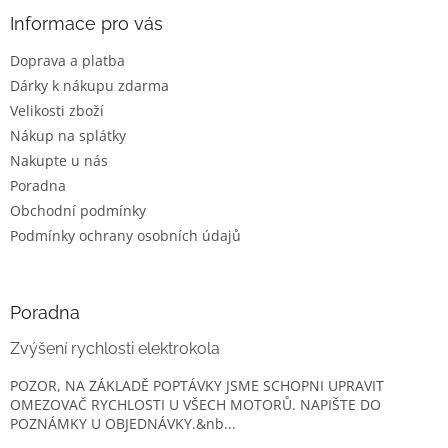
p
a
Informace pro vás
t
Doprava a platba
í
Dárky k nákupu zdarma
Velikosti zboží
Nákup na splátky
Nakupte u nás
Poradna
Obchodní podmínky
Podmínky ochrany osobních údajů
Poradna
Zvýšení rychlosti elektrokola
POZOR, NA ZÁKLADĚ POPTÁVKY JSME SCHOPNI UPRAVIT
OMEZOVAČ RYCHLOSTI U VŠECH MOTORŮ. NAPIŠTE DO
POZNÁMKY U OBJEDNÁVKY.&nb...