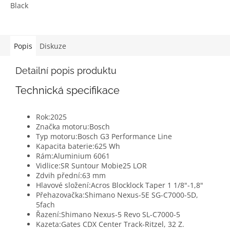
Black
Popis
Diskuze
Detailní popis produktu
Technická specifikace
Rok:
2025
Značka motoru:
Bosch
Typ motoru:
Bosch G3 Performance Line
Kapacita baterie:
625 Wh
Rám:
Aluminium 6061
Vidlice:
SR Suntour Mobie25 LOR
Zdvih přední:
63 mm
Hlavové složení:
Acros Blocklock Taper 1 1/8"-1,8"
Přehazovačka:
Shimano Nexus-5E SG-C7000-5D,
5fach
Řazení:
Shimano Nexus-5 Revo SL-C7000-5
Kazeta:
Gates CDX Center Track-Ritzel, 32 Z.