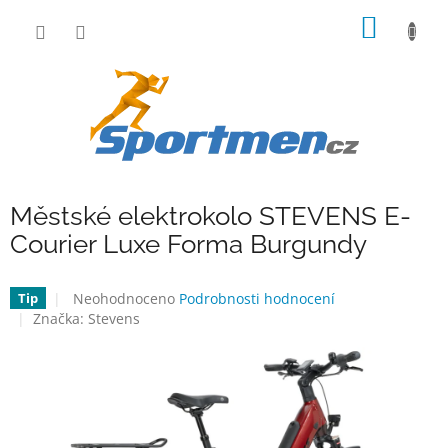
Přejít
NÁKUP
na
obsah
KOŠÍK
Městské elektrokolo STEVENS E-
Courier Luxe Forma Burgundy
Průměrné
Neohodnoceno
Podrobnosti hodnocení
Tip
hodnocení
Značka:
Stevens
produktu
je
0,0
z
5
hvězdiček.