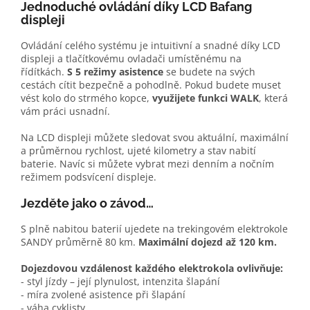
Jednoduché ovládání díky LCD Bafang
displeji
Ovládání celého systému je intuitivní a snadné díky LCD
displeji a tlačítkovému ovladači umístěnému na
řídítkách.
S 5 režimy asistence
se budete na svých
cestách cítit bezpečně a pohodlně. Pokud budete muset
vést kolo do strmého kopce,
využijete funkci WALK
, která
vám práci usnadní.
Na LCD displeji můžete sledovat svou aktuální, maximální
a průměrnou rychlost, ujeté kilometry a stav nabití
baterie. Navíc si můžete vybrat mezi denním a nočním
režimem podsvícení displeje.
Jezděte jako o závod…
S plně nabitou baterií ujedete na trekingovém elektrokole
SANDY průměrně 80 km.
Maximální dojezd až 120 km.
Dojezdovou vzdálenost každého elektrokola ovlivňuje:
- styl jízdy – její plynulost, intenzita šlapání
- míra zvolené asistence při šlapání
- váha cyklisty