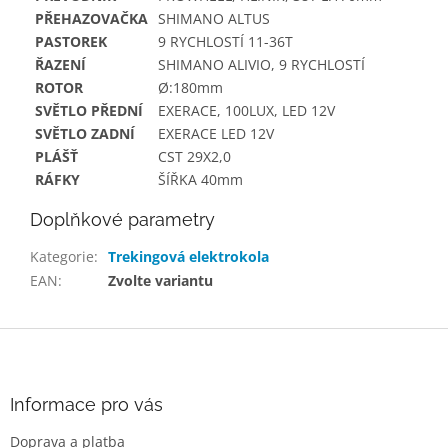
PŘEHAZOVAČKA
SHIMANO ALTUS
PASTOREK
9 RYCHLOSTÍ 11-36T
ŘAZENÍ
SHIMANO ALIVIO, 9 RYCHLOSTÍ
ROTOR
Ø:180mm
SVĚTLO PŘEDNÍ
EXERACE, 100LUX, LED 12V
SVĚTLO ZADNÍ
EXERACE LED 12V
PLÁŠŤ
CST 29X2,0
RÁFKY
ŠÍŘKA 40mm
Doplňkové parametry
Kategorie
:
Trekingová elektrokola
EAN
:
Zvolte variantu
Z
á
p
a
Informace pro vás
t
Doprava a platba