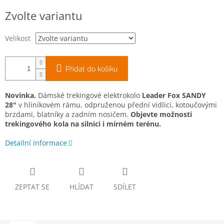
Měrná
Zvolte variantu
cena:
Velikost
Přidat do košíku
Novinka.
Dámské trekingové elektrokolo
Leader Fox SANDY
28"
v hliníkovém rámu, odpruženou přední vidlicí, kotoučovými
brzdami, blatníky a zadním nosičem.
Objevte možnosti
trekingového kola na silnici i mírném terénu.
Detailní informace
ZEPTAT SE
HLÍDAT
SDÍLET