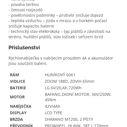
- povaha terénu
- četnost rozjezdů
- povětrnostní podmínky – protivítr snižuje dojezd
- teplota vzduchu – jízda v mrazu a v horkém počasí
snižuje kapacitu baterie
- technický stav elektrokola – typ plášťů v závislosti na
terénu, huštění plášťů, stav ložisek i seřízení brzd
Příslušenství
Rychlonabíječka s nabíjecím proudem 4A a akumulátor
jsou součástí balení.
RÁM
HLINÍKOVÝ 6061
VIDLICE
ZOOM 188D, ZDVIH 65mm
BATERIE
LG 6V/20,Ah,720Wh
BAFANG ZADNÍ MOTOR, 36V/250W,
MOTOR
45Nm
NABÍJEČKA
42V/4Ah
DISPLAY
LCD TYPE
BRZDA
SHIMANO MT200, 2 PÍSTY
PŘEVODNÍK
PROWHEEL, HLINÍK, 38T L:170mm