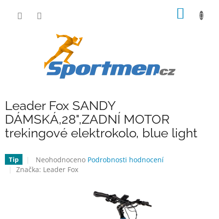
Přejít
NÁKUP
na
obsah
KOŠÍK
Leader Fox SANDY
DÁMSKÁ,28",ZADNÍ MOTOR
trekingové elektrokolo, blue light
Průměrné
Neohodnoceno
Podrobnosti hodnocení
Tip
hodnocení
Značka:
Leader Fox
produktu
je
0,0
z
5