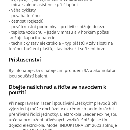
- míra zvolené asistence při šlapání
- váha cyklisty
- povaha terénu
- četnost rozjezdů
- povětrnostní podmínky – protivítr snižuje dojezd
- teplota vzduchu – jízda v mrazu a v horkém počasí
snižuje kapacitu baterie
- technický stav elektrokola – typ plášťů v závislosti na
terénu, huštění plášťů, stav ložisek i seřízení brzd
Příslušenství
Rychlonabíječka s nabíjecím proudem 3A a akumulátor
jsou součástí balení.
Dbejte našich rad a řiďte se návodem k
použití
Při nesprávném řazení (používání „těžkých“ převodů při
výjezdech) může docházet v extrémních podmínkách k
přehřívání řídící jednotky. Elektrokola Leader Fox nejsou
určena pro tažení přívěsných vozíků. Snižuje se tím
dojezd elektrokola. Model INDUKTORA 28" 2023 splňuje