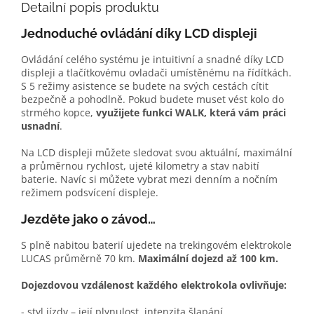
Detailní popis produktu
Jednoduché ovládání díky LCD displeji
Ovládání celého systému je intuitivní a snadné díky LCD
displeji a tlačítkovému ovladači umístěnému na řídítkách.
S 5 režimy asistence se budete na svých cestách cítit
bezpečně a pohodlně. Pokud budete muset vést kolo do
strmého kopce,
využijete funkci WALK, která vám práci
usnadní
.
Na LCD displeji můžete sledovat svou aktuální, maximální
a průměrnou rychlost, ujeté kilometry a stav nabití
baterie. Navíc si můžete vybrat mezi denním a nočním
režimem podsvícení displeje.
Jezděte jako o závod…
S plně nabitou baterií ujedete na trekingovém elektrokole
LUCAS průměrně 70 km.
Maximální dojezd až 100 km.
Dojezdovou vzdálenost každého elektrokola ovlivňuje:
- styl jízdy – její plynulost, intenzita šlapání