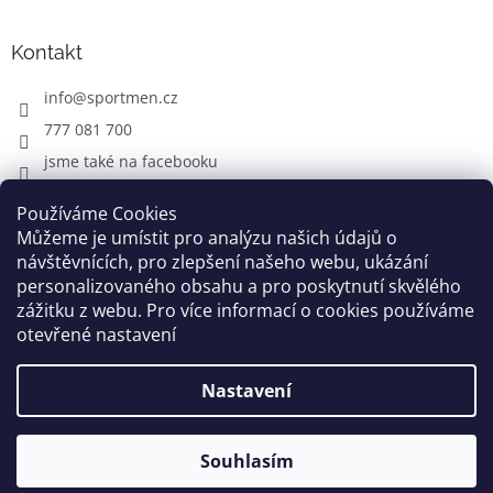
Kontakt
info
@
sportmen.cz
777 081 700
jsme také na facebooku
Používáme Cookies
Můžeme je umístit pro analýzu našich údajů o
CYKLO OBLEČENÍ
návštěvnících, pro zlepšení našeho webu, ukázání
personalizovaného obsahu a pro poskytnutí skvělého
zážitku z webu. Pro více informací o cookies používáme
otevřené nastavení
Vytvořil Shoptet
Nastavení
Copyright 2026
www.sportmen.cz
. Všechna práva
vyhrazena.
Souhlasím
Grafika a úprava šablóny
Milan Markovič