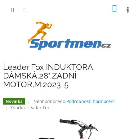
Přejít
NÁKUP
na
obsah
KOŠÍK
Leader Fox INDUKTORA
DÁMSKÁ,28",ZADNÍ
MOTOR,M:2023-5
Průměrné
Neohodnoceno
Podrobnosti hodnocení
Novinka
hodnocení
Značka:
Leader Fox
produktu
je
0,0
z
5