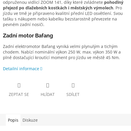
odpruženou vidlicí ZOOM 141, díky které zvládnete
pohodlný
přejezd po dlažebních kostkách i městských výmolech
. Pro
jízdu ve tmě je připraveno kvalitní přední LED osvětlení. Svou
tašku s nákupem nebo kabelku bezstarostně převezete na
pevném zadní nosiči.
Zadní motor Bafang
Zadní elektromotor Bafang vyniká velmi plynulým a tichým
chodem. Nabízí nominální výkon 250 W, max. výkon 350 W a
plně dostačující kroutící moment pro jízdu ve městě 45 Nm.
Detailní informace
ZEPTAT SE
HLÍDAT
SDÍLET
Popis
Diskuze