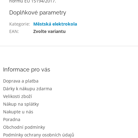
normu EU 15194/2017.
Doplňkové parametry
Kategorie
:
Městská elektrokola
EAN
:
Zvolte variantu
Z
á
p
a
Informace pro vás
t
Doprava a platba
í
Dárky k nákupu zdarma
Velikosti zboží
Nákup na splátky
Nakupte u nás
Poradna
Obchodní podmínky
Podmínky ochrany osobních údajů