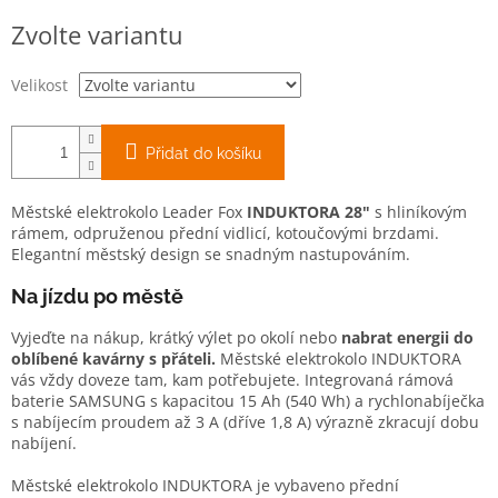
Měrná
Zvolte variantu
cena:
Velikost
Přidat do košíku
Městské elektrokolo Leader Fox
INDUKTORA 28"
s hliníkovým
rámem, odpruženou přední vidlicí, kotoučovými brzdami.
Elegantní městský design se snadným nastupováním.
Na jízdu po městě
Vyjeďte na nákup, krátký výlet po okolí nebo
nabrat energii do
oblíbené kavárny s přáteli.
Městské elektrokolo INDUKTORA
vás vždy doveze tam, kam potřebujete. Integrovaná rámová
baterie SAMSUNG s kapacitou 15 Ah (540 Wh) a rychlonabíječka
s nabíjecím proudem až 3 A (dříve 1,8 A) výrazně zkracují dobu
nabíjení.
Městské elektrokolo INDUKTORA je vybaveno přední