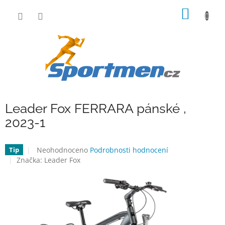
Přejít
NÁKUP
na
obsah
KOŠÍK
Leader Fox FERRARA pánské ,
2023-1
Průměrné
Neohodnoceno
Podrobnosti hodnocení
Tip
hodnocení
Značka:
Leader Fox
produktu
je
0,0
z
5
hvězdiček.