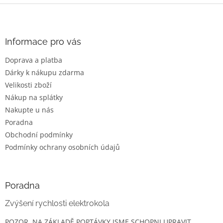
Z
á
p
a
Informace pro vás
t
Doprava a platba
í
Dárky k nákupu zdarma
Velikosti zboží
Nákup na splátky
Nakupte u nás
Poradna
Obchodní podmínky
Podmínky ochrany osobních údajů
Poradna
Zvýšení rychlosti elektrokola
POZOR, NA ZÁKLADĚ POPTÁVKY JSME SCHOPNI UPRAVIT