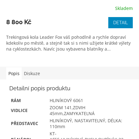
Skladem
8 800 Kč
DETAIL
Trekingová kola Leader Fox váš pohodlně a rychle dopraví
kdekoliv po městě, a stejně tak si s nimi užijete krátké výlety
na cyklostezkách. Navíc jsou vybavena blatníky a...
Popis
Diskuze
Detailní popis produktu
RÁM
HLINÍKOVÝ 6061
ZOOM 141,ZDVIH
VIDLICE
45mm,ZAMYKATELNÁ
HLINÍKOVÝ, NASTAVITELNÝ, DÉLKA:
PŘEDSTAVEC
110mm
KT-