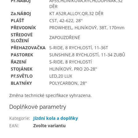
Př.NÁBOJ
AF55,HLINÍKOVÁ,RYCHLOUPÍNÁK,32
DĚR
Za.NÁBOJ
KT A52R,ALLOY,QR,32 DĚR
PLÁŠŤ
CST, 42-622, 28''
PŘEVODNÍK
PROWHEEL, HLINÍKOVÝ, 38T, 170mm
STŘEDOVÉ
ZAPOUZDŘENÉ
SLOŽENÍ
PŘEHAZOVAČKA
S-RIDE, 8 RYCHLOSTÍ, 11-36T
PASTOREK
SUNSHINE,8 RYCHLOSTÍ, 11-34 ZUBŮ
ŘAZENÍ
S-RIDE, 8 RYCHLOSTÍ
STOJÁNEK
HLINÍKOVÝ, PRO 20-28''
Př.SVĚTLO
LED,20 LUX
BLATNÍKY
POLYCARBON, 28''
Změna technické specifikace vyhrazena.
Doplňkové parametry
Kategorie
:
Jízdní kola a doplňky
EAN
:
Zvolte variantu