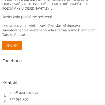
OMEZOVAČ RYCHLOSTI U VŠECH MOTORŮ. NAPIŠTE DO
POZNÁMKY U OBJEDNÁVKY.&nb...
Jízdní kola posíláme seřízená
POZOR!!! Nyní novinka. Zavádíme vlastní dopravu
smontovaného a seřízeného kola zdarma přímo k Vám domů.
Tato služba se ...
ARCHIV
Facebook
Kontakt
info
@
sportmen.cz
777 081 700