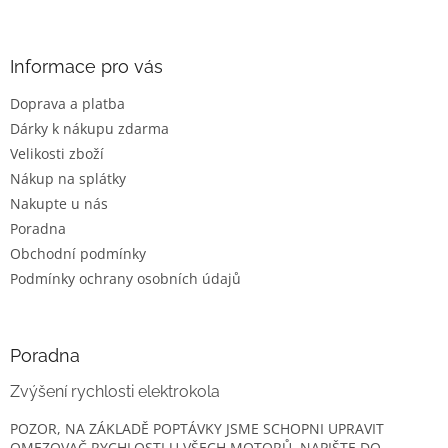
Z
á
p
a
Informace pro vás
t
Doprava a platba
í
Dárky k nákupu zdarma
Velikosti zboží
Nákup na splátky
Nakupte u nás
Poradna
Obchodní podmínky
Podmínky ochrany osobních údajů
Poradna
Zvýšení rychlosti elektrokola
POZOR, NA ZÁKLADĚ POPTÁVKY JSME SCHOPNI UPRAVIT
OMEZOVAČ RYCHLOSTI U VŠECH MOTORŮ. NAPIŠTE DO