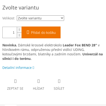
Měrná
Zvolte variantu
cena:
Velikost
Přidat do košíku
Novinka.
Dámské krosové elektrokolo
Leader Fox BEND 28"
v
hliníkovém rámu, odpruženou přední vidlicí UDING,
kotoučovými brzdami, blatníky a zadním nosičem.
Univerzál na
silnici i do terénu.
Detailní informace
ZEPTAT SE
HLÍDAT
SDÍLET