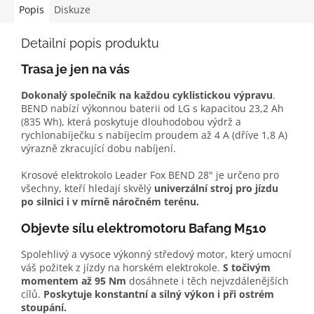
Popis
Diskuze
Detailní popis produktu
Trasa je jen na vás
Dokonalý společník na každou cyklistickou výpravu
.
BEND nabízí výkonnou baterii od LG s kapacitou 23,2 Ah
(835 Wh), která poskytuje dlouhodobou výdrž a
rychlonabíječku s nabíjecím proudem až 4 A (dříve 1,8 A)
výrazně zkracující dobu nabíjení.
Krosové elektrokolo Leader Fox BEND 28" je určeno pro
všechny, kteří hledají skvělý
univerzální stroj pro jízdu
po silnici i v mírně náročném terénu.
Objevte sílu elektromotoru Bafang M510
Spolehlivý a vysoce výkonný středový motor, který umocní
váš požitek z jízdy na horském elektrokole.
S točivým
momentem až 95 Nm
dosáhnete i těch nejvzdálenějších
cílů.
Poskytuje konstantní a silný výkon i při ostrém
stoupání.