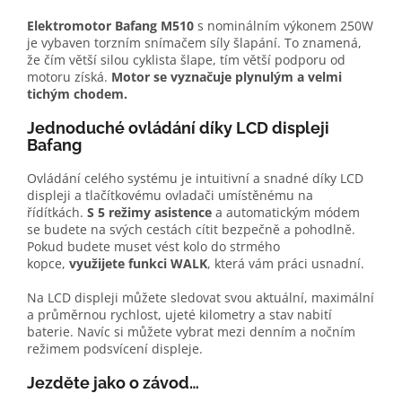
Elektromotor Bafang M510
s nominálním výkonem 250W
je vybaven torzním snímačem síly šlapání. To znamená,
že čím větší silou cyklista šlape, tím větší podporu od
motoru získá.
Motor se vyznačuje plynulým a velmi
tichým chodem.
Jednoduché ovládání díky LCD displeji
Bafang
Ovládání celého systému je intuitivní a snadné díky LCD
displeji a tlačítkovému ovladači umístěnému na
řídítkách.
S 5 režimy asistence
a automatickým módem
se budete na svých cestách cítit bezpečně a pohodlně.
Pokud budete muset vést kolo do strmého
kopce,
využijete funkci WALK
, která vám práci usnadní.
Na LCD displeji můžete sledovat svou aktuální, maximální
a průměrnou rychlost, ujeté kilometry a stav nabití
baterie. Navíc si můžete vybrat mezi denním a nočním
režimem podsvícení displeje.
Jezděte jako o závod…