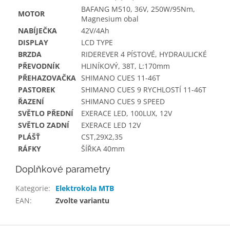
BAFANG M510, 36V, 250W/95Nm,
MOTOR
Magnesium obal
NABÍJEČKA
42V/4Ah
DISPLAY
LCD TYPE
BRZDA
RIDEREVER 4 PÍSTOVÉ, HYDRAULICKÉ
PŘEVODNÍK
HLINÍKOVÝ, 38T, L:170mm
PŘEHAZOVAČKA
SHIMANO CUES 11-46T
PASTOREK
SHIMANO CUES 9 RYCHLOSTÍ 11-46T
ŘAZENÍ
SHIMANO CUES 9 SPEED
SVĚTLO PŘEDNÍ
EXERACE LED, 100LUX, 12V
SVĚTLO ZADNÍ
EXERACE LED 12V
PLÁŠŤ
CST,29X2,35
RÁFKY
ŠÍŘKA 40mm
Doplňkové parametry
Kategorie
:
Elektrokola MTB
EAN
:
Zvolte variantu