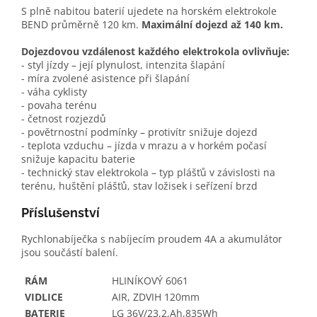
S plně nabitou baterií ujedete na horském elektrokole
BEND průměrně 120 km.
Maximální dojezd až 140 km.
Dojezdovou vzdálenost každého elektrokola ovlivňuje:
- styl jízdy – její plynulost, intenzita šlapání
- míra zvolené asistence při šlapání
- váha cyklisty
- povaha terénu
- četnost rozjezdů
- povětrnostní podmínky – protivítr snižuje dojezd
- teplota vzduchu – jízda v mrazu a v horkém počasí
snižuje kapacitu baterie
- technický stav elektrokola – typ plášťů v závislosti na
terénu, huštění plášťů, stav ložisek i seřízení brzd
Příslušenství
Rychlonabíječka s nabíjecím proudem 4A a akumulátor
jsou součástí balení.
RÁM
HLINÍKOVÝ 6061
VIDLICE
AIR, ZDVIH 120mm
BATERIE
LG 36V/23,2,Ah,835Wh