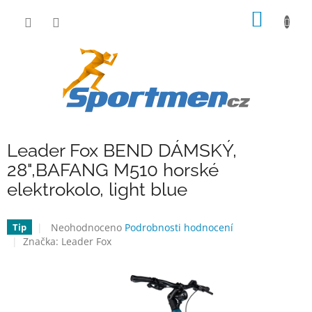
Přejít
NÁKUP
na
obsah
KOŠÍK
Leader Fox BEND DÁMSKÝ,
28",BAFANG M510 horské
elektrokolo, light blue
Průměrné
Neohodnoceno
Podrobnosti hodnocení
Tip
hodnocení
Značka:
Leader Fox
produktu
je
0,0
z
5