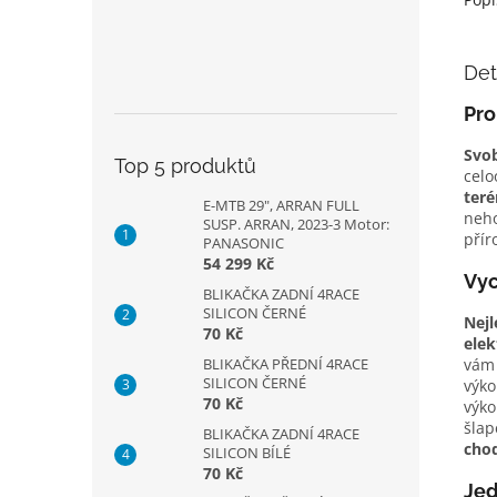
Det
Pro
Svob
Top 5 produktů
celo
teré
E-MTB 29", ARRAN FULL
neho
SUSP. ARRAN, 2023-3 Motor:
přír
PANASONIC
54 299 Kč
Vyc
BLIKAČKA ZADNÍ 4RACE
SILICON ČERNÉ
Nejl
70 Kč
elek
vám 
BLIKAČKA PŘEDNÍ 4RACE
SILICON ČERNÉ
výko
70 Kč
výko
šlap
BLIKAČKA ZADNÍ 4RACE
cho
SILICON BÍLÉ
70 Kč
Jed