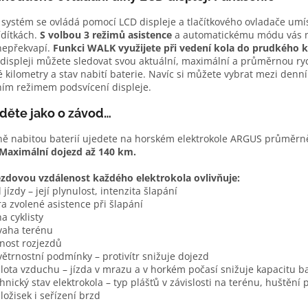
 systém se ovládá pomocí LCD displeje a tlačítkového ovladače um
ídítkách.
S volbou 3 režimů asistence
a automatickému módu vás n
nepřekvapí.
Funkci WALK využijete při vedení kola do prudkého 
displeji můžete sledovat svou aktuální, maximální a průměrnou ryc
é kilometry a stav nabití baterie. Navíc si můžete vybrat mezi denn
ím režimem podsvícení displeje.
děte jako o závod…
ně nabitou baterií ujedete na horském elektrokole ARGUS průměrn
Maximální dojezd až 140 km.
zdovou vzdálenost každého elektrokola ovlivňuje:
l jízdy – její plynulost, intenzita šlapání
ra zvolené asistence při šlapání
ha cyklisty
vaha terénu
tnost rozjezdů
větrnostní podmínky – protivítr snižuje dojezd
plota vzduchu – jízda v mrazu a v horkém počasí snižuje kapacitu b
chnický stav elektrokola – typ plášťů v závislosti na terénu, huštění 
 ložisek i seřízení brzd