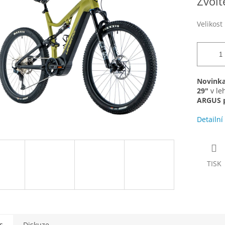
Zvolt
z
cena:
5
hvězdiček.
Velikost
Novink
29"
v le
ARGUS p
Detailní
TISK
s
Diskuze