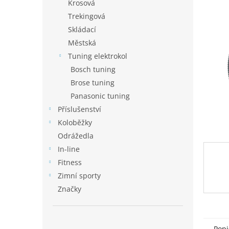
p
Krosová
a
Trekingová
n
Skládací
e
Městská
l
Tuning elektrokol
Bosch tuning
Brose tuning
Panasonic tuning
Příslušenství
Koloběžky
Odrážedla
In-line
Fitness
Zimní sporty
Značky
Popi