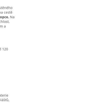
ístěného
a cestě
kopce.
Na
hlost,
ím a
ě 120
aterie
plášťů,