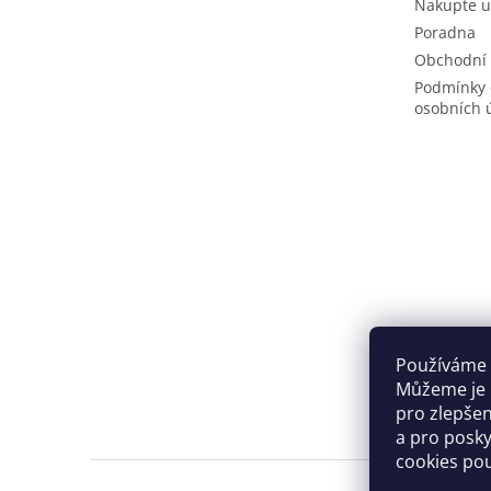
Nakupte u
Poradna
Obchodní
Podmínky 
osobních 
Používáme 
Můžeme je u
pro zlepše
a pro posky
cookies po