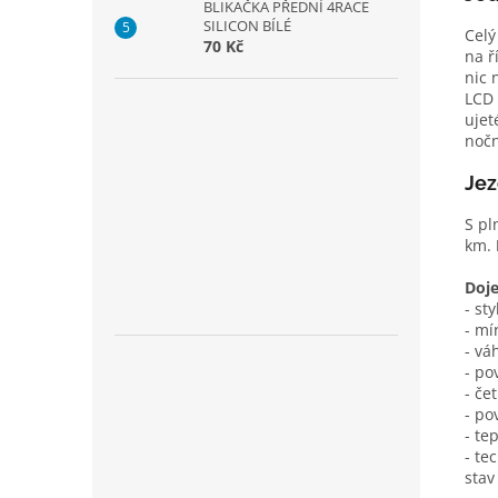
BLIKAČKA PŘEDNÍ 4RACE
SILICON BÍLÉ
Celý
70 Kč
na ř
nic 
LCD 
ujet
nočn
Jez
S pl
km.
Doje
- sty
- mí
- vá
- po
- če
- po
- te
- te
stav