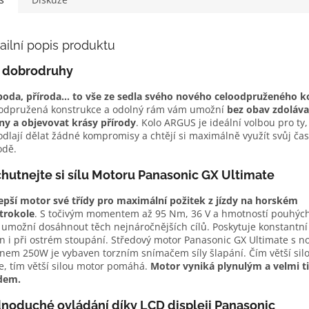
ailní popis produktu
 dobrodruhy
oda, příroda… to vše ze sedla svého nového celoodpruženého k
odpružená konstrukce a odolný rám vám umožní
bez obav zdoláva
ny a objevovat krásy přírody
. Kolo ARGUS je ideální volbou pro ty, 
dlají dělat žádné kompromisy a chtějí si maximálně využít svůj čas
odě.
hutnejte si sílu Motoru Panasonic GX Ultimate
epší motor své třídy pro maximální požitek z jízdy na horském
trokole
. S točivým momentem až 95 Nm, 36 V a hmotností pouhých
umožní dosáhnout těch nejnáročnějších cílů. Poskytuje konstantní 
n i při ostrém stoupání. Středový motor Panasonic GX Ultimate s 
nem 250W je vybaven torzním snímačem síly šlapání. Čím větší silo
e, tím větší silou motor pomáhá.
Motor vyniká plynulým a velmi 
dem.
noduché ovládání díky LCD displeji Panasonic