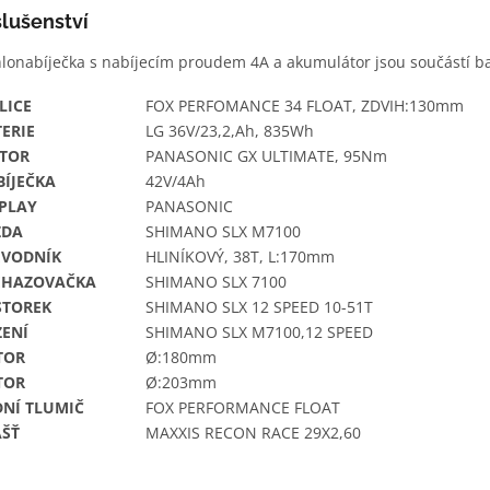
slušenství
lonabíječka s nabíjecím proudem 4A a akumulátor jsou součástí ba
LICE
FOX PERFOMANCE 34 FLOAT, ZDVIH:130mm
ERIE
LG 36V/23,2,Ah, 835Wh
TOR
PANASONIC GX ULTIMATE, 95Nm
BÍJEČKA
42V/4Ah
SPLAY
PANASONIC
ZDA
SHIMANO SLX M7100
EVODNÍK
HLINÍKOVÝ, 38T, L:170mm
EHAZOVAČKA
SHIMANO SLX 7100
STOREK
SHIMANO SLX 12 SPEED 10-51T
ZENÍ
SHIMANO SLX M7100,12 SPEED
TOR
Ø:180mm
TOR
Ø:203mm
DNÍ TLUMIČ
FOX PERFORMANCE FLOAT
ÁŠŤ
MAXXIS RECON RACE 29X2,60