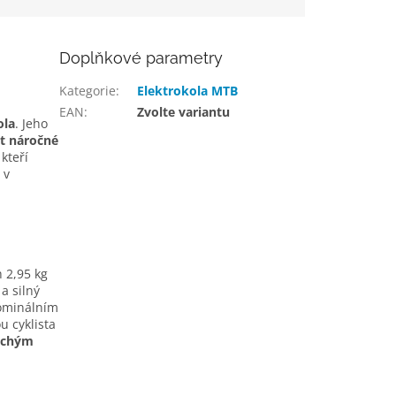
Doplňkové parametry
Kategorie
:
Elektrokola MTB
EAN
:
Zvolte variantu
ola
. Jeho
t náročné
kteří
 v
 2,95 kg
a silný
nominálním
u cyklista
tichým