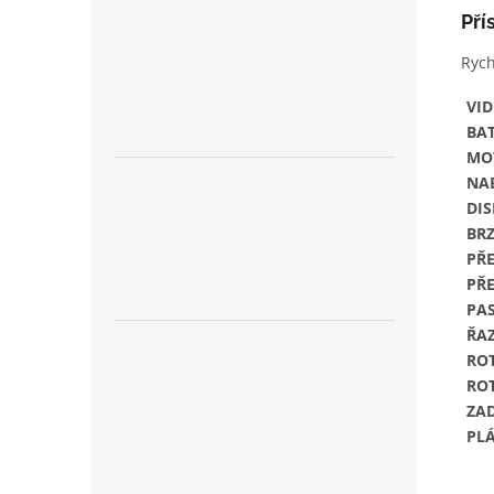
Pří
Rych
VID
BAT
MO
NA
DI
BR
PŘ
PŘ
PA
ŘA
RO
RO
ZA
PL