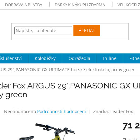
DOPRAVA A PLATBA
DÁRKY K NÁKUPU ZDARMA
VELIKOSTI 
HLEDAT
íslušenství
Koloběžky
Odrážedla
In-line
Fitne
GUS 29",PANASONIC GX ULTIMATE horské elektrokolo, army green
der Fox ARGUS 29",PANASONIC GX ULT
y green
Průměrné
Neohodnoceno
Podrobnosti hodnocení
Značka:
Leader Fox
hodnocení
71 
produktu
je
0,0
Měrná