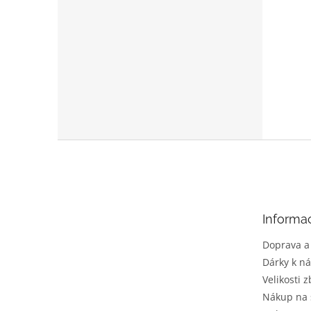
Z
á
p
a
t
Informa
í
Doprava a
Dárky k n
Velikosti z
Nákup na 