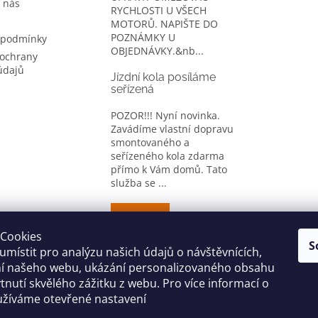
 nás
RYCHLOSTI U VŠECH
MOTORŮ. NAPIŠTE DO
POZNÁMKY U
 podmínky
OBJEDNÁVKY.&nb...
ochrany
údajů
Jízdní kola posíláme
seřízená
POZOR!!! Nyní novinka.
Zavádíme vlastní dopravu
smontovaného a
seřízeného kola zdarma
přímo k Vám domů. Tato
služba se ...
ARCHIV
Cookies
S
místit pro analýzu našich údajů o návštěvnících,
CYKLO OBLEČENÍ
ní našeho webu, ukázání personalizovaného obsahu
tnutí skvělého zážitku z webu. Pro více informací o
užíváme otevřené nastavení