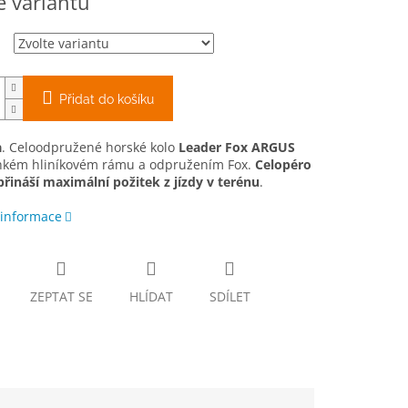
e variantu
Přidat do košíku
a
. Celoodpružené horské kolo
Leader Fox ARGUS
hkém hliníkovém rámu a odpružením Fox.
Celopéro
řináší maximální požitek z jízdy v terénu
.
 informace
ZEPTAT SE
HLÍDAT
SDÍLET