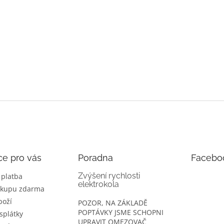
ce pro vás
Poradna
Facebo
Zvýšení rychlosti
 platba
elektrokola
ákupu zdarma
boží
POZOR, NA ZÁKLADĚ
POPTÁVKY JSME SCHOPNI
splátky
UPRAVIT OMEZOVAČ