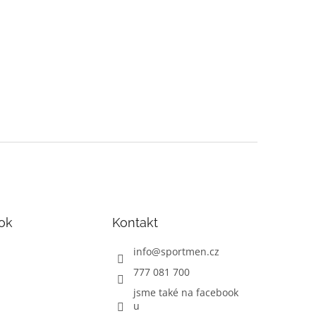
ok
Kontakt
info
@
sportmen.cz
777 081 700
jsme také na facebook
u