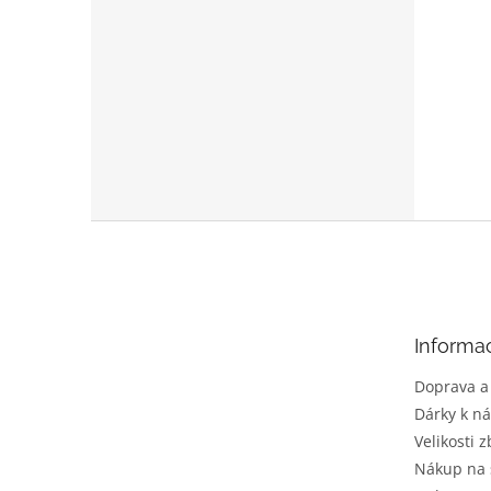
Z
á
p
a
t
Informa
í
Doprava a
Dárky k n
Velikosti z
Nákup na 