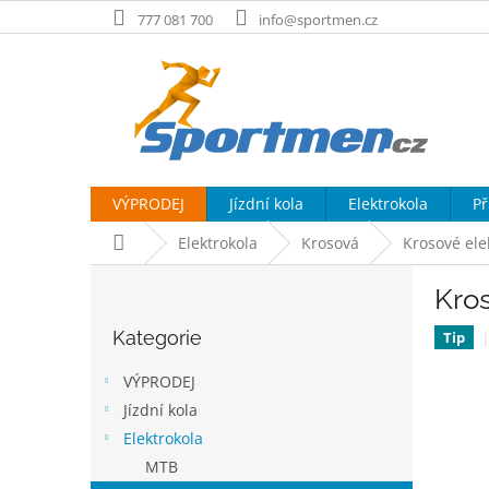
Přejít
777 081 700
info@sportmen.cz
na
obsah
VÝPRODEJ
Jízdní kola
Elektrokola
Př
Domů
Elektrokola
Krosová
Krosové ele
P
Kro
o
Přeskočit
s
Kategorie
kategorie
Tip
t
r
VÝPRODEJ
a
Jízdní kola
n
Elektrokola
n
í
MTB