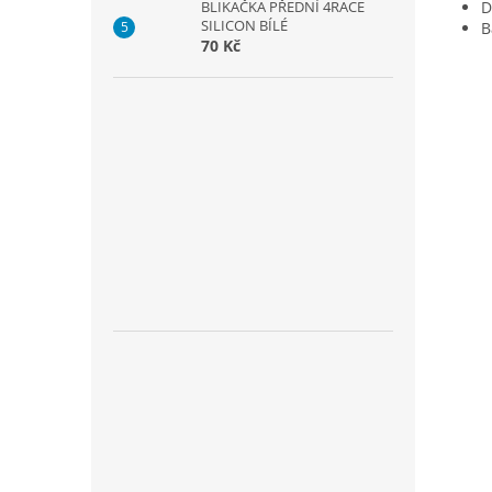
D
BLIKAČKA PŘEDNÍ 4RACE
SILICON BÍLÉ
B
70 Kč