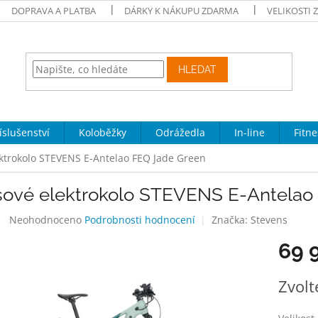
DOPRAVA A PLATBA
DÁRKY K NÁKUPU ZDARMA
VELIKOSTI 
HLEDAT
íslušenství
Koloběžky
Odrážedla
In-line
Fitne
ktrokolo STEVENS E-Antelao FEQ Jade Green
sové elektrokolo STEVENS E-Antelao
Průměrné
Neohodnoceno
Podrobnosti hodnocení
Značka:
Stevens
hodnocení
69 
produktu
je
0,0
Měrná
Zvolt
z
cena:
5
hvězdiček.