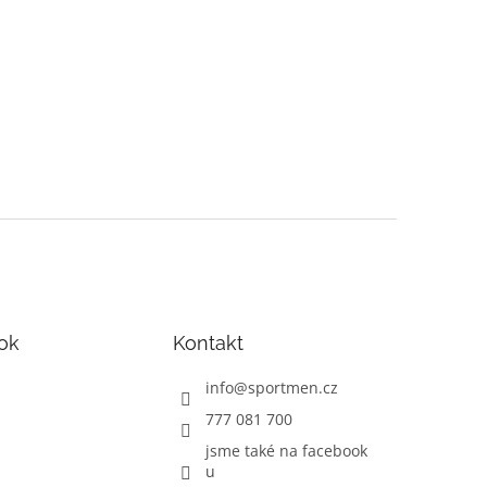
ok
Kontakt
info
@
sportmen.cz
777 081 700
jsme také na facebook
u