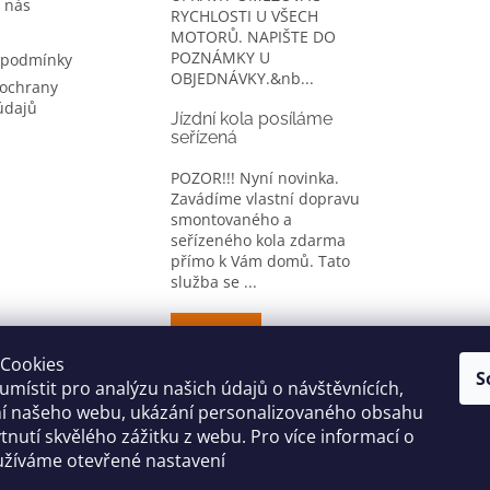
 nás
RYCHLOSTI U VŠECH
MOTORŮ. NAPIŠTE DO
POZNÁMKY U
 podmínky
OBJEDNÁVKY.&nb...
ochrany
údajů
Jízdní kola posíláme
seřízená
POZOR!!! Nyní novinka.
Zavádíme vlastní dopravu
smontovaného a
seřízeného kola zdarma
přímo k Vám domů. Tato
služba se ...
ARCHIV
Cookies
S
místit pro analýzu našich údajů o návštěvnících,
CYKLO OBLEČENÍ
ní našeho webu, ukázání personalizovaného obsahu
tnutí skvělého zážitku z webu. Pro více informací o
užíváme otevřené nastavení