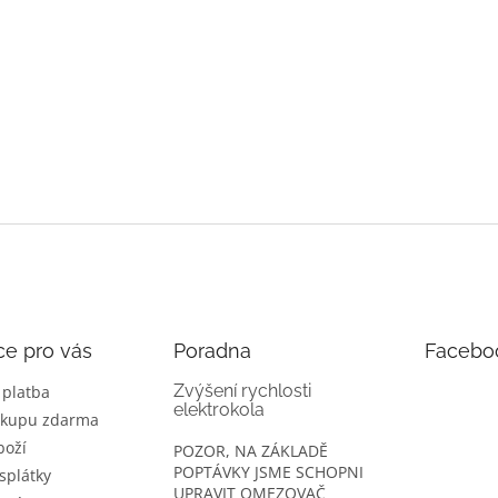
ce pro vás
Poradna
Facebo
Zvýšení rychlosti
 platba
elektrokola
ákupu zdarma
boží
POZOR, NA ZÁKLADĚ
POPTÁVKY JSME SCHOPNI
splátky
UPRAVIT OMEZOVAČ