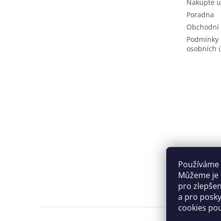
Nakupte u
Poradna
Obchodní
Podmínky 
osobních 
Používáme 
Můžeme je u
pro zlepše
a pro posky
cookies po