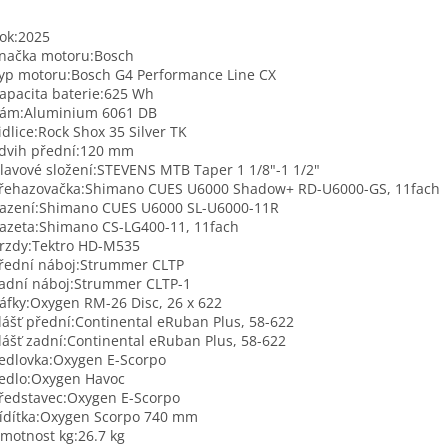
ok:
2025
načka motoru:
Bosch
yp motoru:
Bosch G4 Performance Line CX
apacita baterie:
625 Wh
ám:
Aluminium 6061 DB
idlice:
Rock Shox 35 Silver TK
dvih přední:
120 mm
lavové složení:
STEVENS MTB Taper 1 1/8"-1 1/2"
řehazovačka:
Shimano CUES U6000 Shadow+ RD-U6000-GS, 11fach
azení:
Shimano CUES U6000 SL-U6000-11R
azeta:
Shimano CS-LG400-11, 11fach
rzdy:
Tektro HD-M535
řední náboj:
Strummer CLTP
adní náboj:
Strummer CLTP-1
áfky:
Oxygen RM-26 Disc, 26 x 622
lášť přední:
Continental eRuban Plus, 58-622
lášť zadní:
Continental eRuban Plus, 58-622
edlovka:
Oxygen E-Scorpo
edlo:
Oxygen Havoc
ředstavec:
Oxygen E-Scorpo
ídítka:
Oxygen Scorpo 740 mm
motnost kg:
26.7 kg