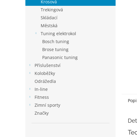
p
Krosová
a
Trekingová
n
Skládací
e
Městská
l
Tuning elektrokol
Bosch tuning
Brose tuning
Panasonic tuning
Příslušenství
Koloběžky
Odrážedla
In-line
Fitness
Popi
Zimní sporty
Značky
Det
Tec