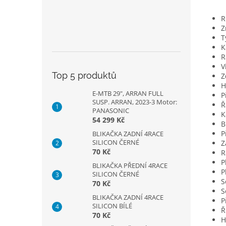
R
Z
T
K
R
V
Top 5 produktů
Z
H
E-MTB 29", ARRAN FULL
P
SUSP. ARRAN, 2023-3 Motor:
Ř
PANASONIC
K
54 299 Kč
B
P
BLIKAČKA ZADNÍ 4RACE
SILICON ČERNÉ
Z
70 Kč
R
P
BLIKAČKA PŘEDNÍ 4RACE
P
SILICON ČERNÉ
S
70 Kč
S
BLIKAČKA ZADNÍ 4RACE
P
SILICON BÍLÉ
Ř
70 Kč
H