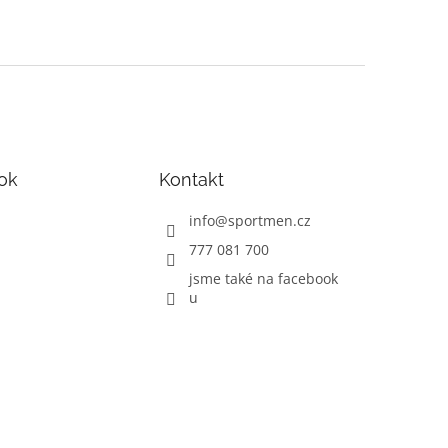
ok
Kontakt
info
@
sportmen.cz
777 081 700
jsme také na facebook
u