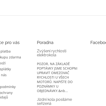
ce pro vás
Poradna
Facebo
Zvýšení rychlosti
 platba
elektrokola
ákupu zdarma
boží
POZOR, NA ZÁKLADĚ
POPTÁVKY JSME SCHOPNI
splátky
UPRAVIT OMEZOVAČ
 nás
RYCHLOSTI U VŠECH
MOTORŮ. NAPIŠTE DO
POZNÁMKY U
 podmínky
OBJEDNÁVKY.&nb...
ochrany
údajů
Jízdní kola posíláme
seřízená