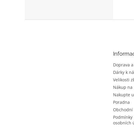
Z
á
p
a
t
Informa
í
Doprava a
Dárky k n
Velikosti z
Nákup na 
Nakupte u
Poradna
Obchodní
Podmínky 
osobních 