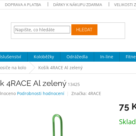
DOPRAVA A PLATBA
DÁRKY K NÁKUPU ZDARMA
VELIKOSTI 
HLEDAT
íslušenství
Koloběžky
Odrážedla
In-line
Fitne
osiče na kolo
Košík 4RACE Al zelený
ík 4RACE Al zelený
13425
né
dnoceno
Podrobnosti hodnocení
Značka:
4RACE
ení
75 
tu
Měrná
Skla
cena:
ek.