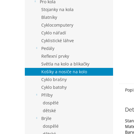
p
Pro kola
a
Stojanky na kola
n
Blatníky
e
Cyklocomputery
l
Cyklo nářadí
Cyklistické láhve
Pedály
Reflexní prvky
Světla na kolo a blikačky
Košíky a nosiče na kolo
Cyklo brašny
Cyklo batohy
Popi
Přilby
dospělé
Det
dětské
Brýle
Stan
dospělé
Mate
Barv
dětské