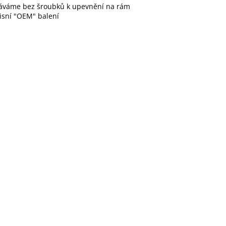
áváme bez šroubků k upevnění na rám
isní "OEM" balení