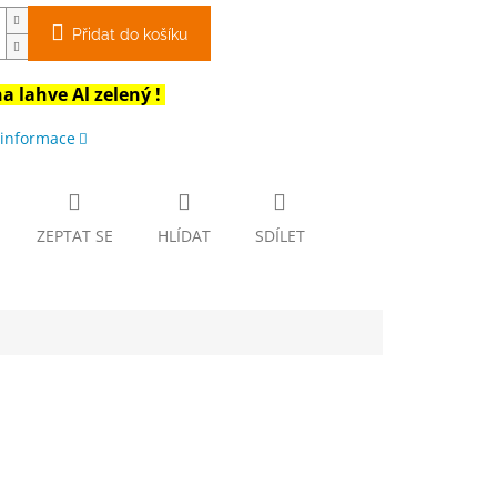
Přidat do košíku
a lahve Al zelený !
 informace
ZEPTAT SE
HLÍDAT
SDÍLET