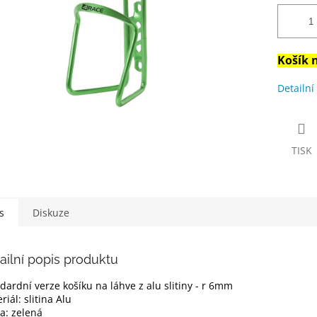
Košík n
Detailní
TISK
s
Diskuze
ailní popis produktu
dardní verze košíku na láhve z alu slitiny - r 6mm
riál: slitina Alu
a: zelená