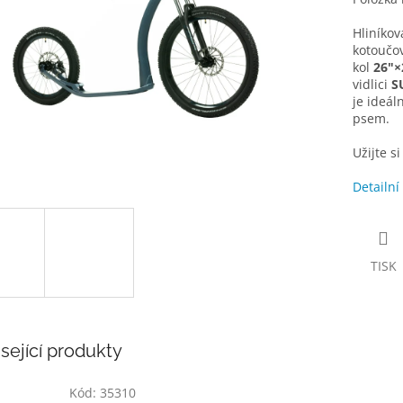
Hliníko
kotoučo
kol
26"×
vidlici
S
je ideál
psem.
Užijte s
Detailní
TISK
sející produkty
Kód:
35310