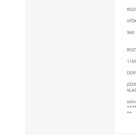
ROZ
VÝŠ
960
ROZ
116
DOP
JÍZD
VLA
siln
****
**