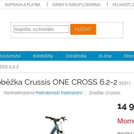
DOPRAVA A PLATBA
DÁRKY K NÁKUPU ZDARMA
VELIKOSTI 
HLEDAT
íslušenství
Koloběžky
Odrážedla
In-line
Fitne
OSS 6.2-2
oběžka Crussis ONE CROSS 6.2-2
35311
Průměrné
Neohodnoceno
Podrobnosti hodnocení
Značka:
Crussis
hodnocení
14 
produktu
je
0,0
Měrná
Mome
z
cena:
5
hvězdiček.
Položka