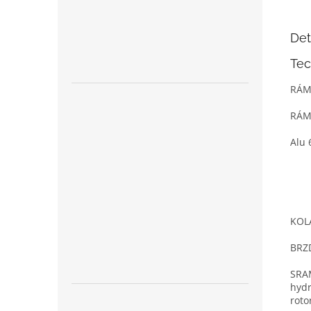
Det
Tec
RÁ
RÁ
Alu 
KOL
BRZ
SRAM
hydr
rot