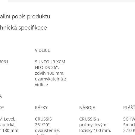
ailní popis produktu
hnická specifikace
M
M
VIDLICE
6061
SUNTOUR XCM
HLO DS 26",
zdvih 100 mm,
uzamykatelná z
vidlice
A
DY
RÁFKY
NÁBOJE
PLÁŠ
 Level,
CRUSSIS
CRUSSIS s
SCHW
aulická,
26"/20",
průmyslovými
Smart
or 180 mm
dvoustěnné,
ložisky 100 mm,
2,10 