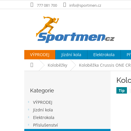
Přejít
777 081 700
info@sportmen.cz
na
obsah
VÝPRODEJ
Jízdní kola
Elektrokola
Př
Domů
Koloběžky
Koloběžka Crussis ONE CR
P
Kol
o
Přeskočit
s
Kategorie
kategorie
Tip
t
r
VÝPRODEJ
a
Jízdní kola
n
Elektrokola
n
í
Příslušenství