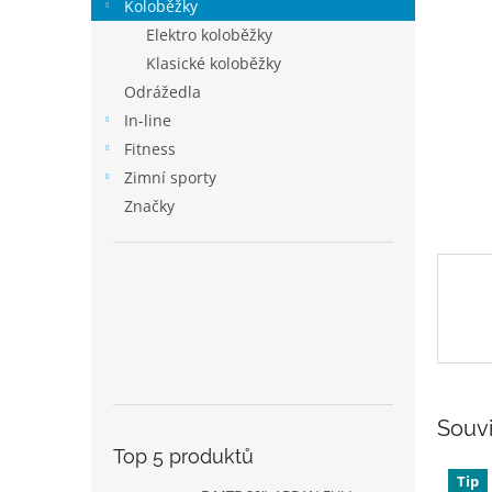
p
Koloběžky
a
Elektro koloběžky
n
Klasické koloběžky
e
Odrážedla
l
In-line
Fitness
Zimní sporty
Značky
Souvi
Top 5 produktů
Tip