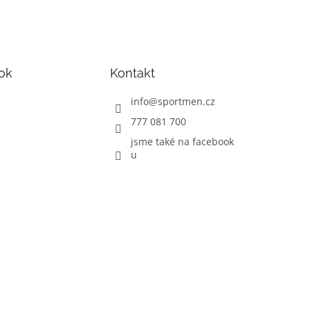
ok
Kontakt
info
@
sportmen.cz
777 081 700
jsme také na facebook
u