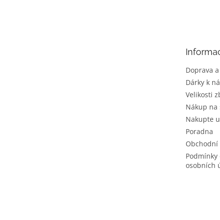
Z
á
p
a
t
Informa
í
Doprava a
Dárky k n
Velikosti z
Nákup na 
Nakupte u
Poradna
Obchodní
Podmínky 
osobních 