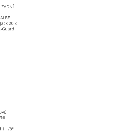
Ť ZADNÍ
ALBE
Jack 20 x
K-Guard
OVÉ
ENÍ
 1 1/8"