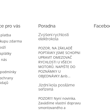
ce pro vás
Poradna
Facebo
Zvýšení rychlosti
 platba
elektrokola
ákupu zdarma
boží
POZOR, NA ZÁKLADĚ
POPTÁVKY JSME SCHOPNI
splátky
UPRAVIT OMEZOVAČ
 nás
RYCHLOSTI U VŠECH
MOTORŮ. NAPIŠTE DO
POZNÁMKY U
 podmínky
OBJEDNÁVKY.&nb...
ochrany
údajů
Jízdní kola posíláme
seřízená
POZOR!!! Nyní novinka.
Zavádíme vlastní dopravu
smontovaného a