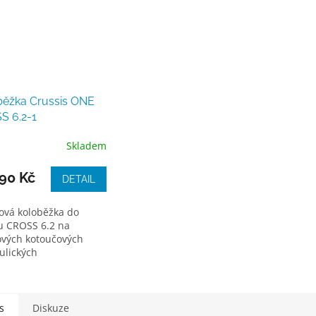
běžka Crussis ONE
S 6.2-1
Skladem
90 Kč
DETAIL
ková koloběžka do
u CROSS 6.2 na
ových kotoučových
ulických
ách SRAM s průměrem
"×20“,
stí 10,870 kg,...
s
Diskuze