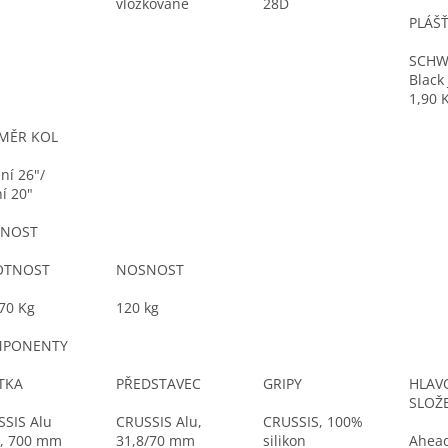
vložkované
28D
PLÁŠ
SCHW
Black 
1,90 
MĚR KOL
ní 26"/
í 20"
NOST
TNOST
NOSNOST
70 Kg
120 kg
PONENTY
ÍTKA
PŘEDSTAVEC
GRIPY
HLAV
SLOŽ
SIS Alu
CRUSSIS Alu,
CRUSSIS, 100%
, 700 mm
31,8/70 mm
silikon
Ahead