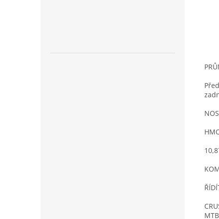
PRŮ
Před
zadn
NOS
HMO
10,8
KOM
ŘÍD
CRUS
MTB