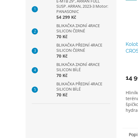
E-MTB 29", ARRAN FULL
SUSP. ARRAN, 2023-3 Motor:
PANASONIC
54 299 Kč
BLIKAČKA ZADNÍ 4RACE
SILICON ČERNÉ
70 Kč
Kolo
BLIKAČKA PŘEDNÍ 4RACE
SILICON ČERNÉ
CROS
70 Kč
BLIKAČKA ZADNÍ 4RACE
SILICON BÍLÉ
70 Kč
14 9
BLIKAČKA PŘEDNÍ 4RACE
SILICON BÍLÉ
Hliní
70 Kč
terén
špičk
hydra
brzd
kol 26
hmotno
Popi