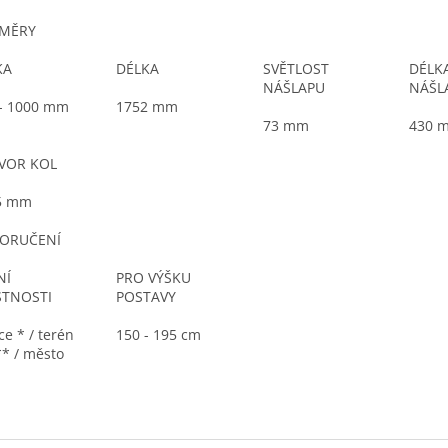
MĚRY
KA
DÉLKA
SVĚTLOST
DÉLK
NÁŠLAPU
NÁŠL
 - 1000 mm
1752 mm
73 mm
430 
VOR KOL
5 mm
ORUČENÍ
NÍ
PRO VÝŠKU
STNOSTI
POSTAVY
ice * / terén
150 - 195 cm
* / město