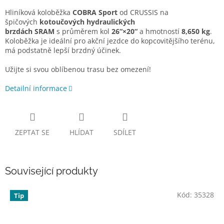
Hliníková koloběžka
COBRA Sport
od CRUSSIS na
špičových
kotoučových hydraulických
brzdách
SRAM
s průměrem kol
26“×20“
a hmotností
8,650 kg
.
Koloběžka je ideální pro akční jezdce do kopcovitějšího terénu,
má podstatně lepší brzdný účinek.
Užijte si svou oblíbenou trasu bez omezení!
Detailní informace
ZEPTAT SE
HLÍDAT
SDÍLET
Související produkty
Kód:
35328
Tip