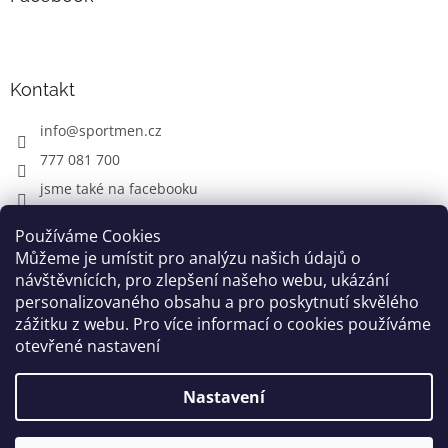
Kontakt
info
@
sportmen.cz
777 081 700
jsme také na facebooku
Používáme Cookies
Můžeme je umístit pro analýzu našich údajů o
CYKLO OBLEČENÍ
návštěvnících, pro zlepšení našeho webu, ukázání
personalizovaného obsahu a pro poskytnutí skvělého
zážitku z webu. Pro více informací o cookies používáme
otevřené nastavení
Vytvořil Shoptet
Nastavení
Copyright 2026
www.sportmen.cz
. Všechna práva
vyhrazena.