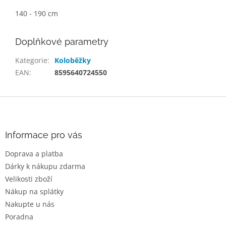
140 - 190 cm
Doplňkové parametry
Kategorie
:
Koloběžky
EAN
:
8595640724550
Z
á
p
a
Informace pro vás
t
Doprava a platba
í
Dárky k nákupu zdarma
Velikosti zboží
Nákup na splátky
Nakupte u nás
Poradna