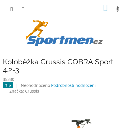
Přejít
NÁKUP
na
obsah
KOŠÍK
Koloběžka Crussis COBRA Sport
4.2-3
35330
Průměrné
Neohodnoceno
Podrobnosti hodnocení
Tip
hodnocení
Značka:
Crussis
produktu
je
0,0
z
5
hvězdiček.