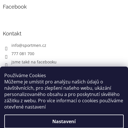
Facebook
Kontakt
info
@
sportmen.cz
777 081 700
jsme také na facebooku
Používáme Cookies
Můžeme je umístit pro analýzu našich údajů o
CYKLO OBLEČENÍ
návštěvnících, pro zlepšení našeho webu, ukázání
personalizovaného obsahu a pro poskytnutí skvělého
zážitku z webu. Pro více informací o cookies používáme
otevřené nastavení
Vytvořil Shoptet
Nastavení