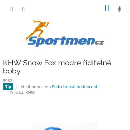
Přejít
NÁKUP
na
obsah
KOŠÍK
KHW Snow Fox modré řiditelné
boby
9982
Průměrné
Neohodnoceno
Podrobnosti hodnocení
Tip
hodnocení
Značka:
KHW
produktu
je
0,0
z
5
hvězdiček.