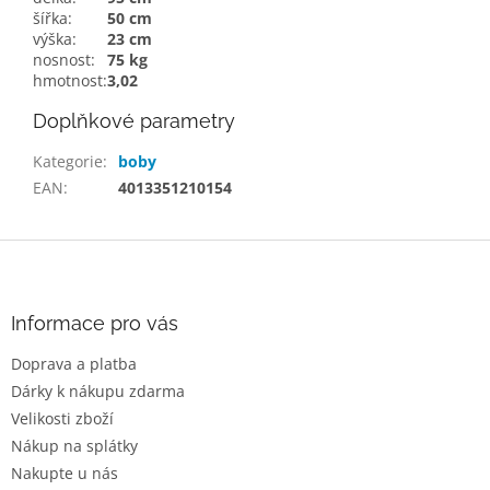
šířka:
50 cm
výška:
23 cm
nosnost:
75 kg
hmotnost:
3,02
Doplňkové parametry
Kategorie
:
boby
EAN
:
4013351210154
Z
á
p
a
Informace pro vás
t
Doprava a platba
í
Dárky k nákupu zdarma
Velikosti zboží
Nákup na splátky
Nakupte u nás