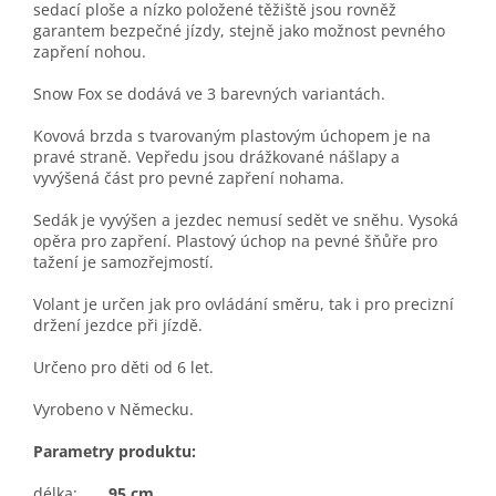
sedací ploše a nízko položené těžiště jsou rovněž
garantem bezpečné jízdy, stejně jako možnost pevného
zapření nohou.
Snow Fox se dodává ve 3 barevných variantách.
Kovová brzda s tvarovaným plastovým úchopem je na
pravé straně. Vepředu jsou drážkované nášlapy a
vyvýšená část pro pevné zapření nohama.
Sedák je vyvýšen a jezdec nemusí sedět ve sněhu. Vysoká
opěra pro zapření. Plastový úchop na pevné šňůře pro
tažení je samozřejmostí.
Volant je určen jak pro ovládání směru, tak i pro precizní
držení jezdce při jízdě.
Určeno pro děti od 6 let.
Vyrobeno v Německu.
Parametry produktu:
délka:
95 cm