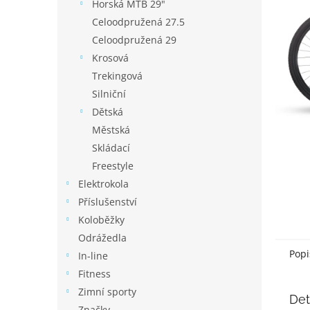
p
Horská MTB 29"
a
Celoodpružená 27.5
n
Celoodpružená 29
e
Krosová
l
Trekingová
Silniční
Dětská
Městská
Skládací
Freestyle
Elektrokola
Příslušenství
Koloběžky
Odrážedla
Popi
In-line
Fitness
Zimní sporty
Det
Značky