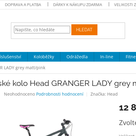
DOPRAVA A PLATBA
DÁRKY K NÁKUPU ZDARMA
VELIKOSTI 
HLEDAT
íslušenství
Koloběžky
Odrážedla
In-line
Fitne
R LADY grey matt/pink
ské kolo Head GRANGER LADY grey m
Průměrné
Neohodnoceno
Podrobnosti hodnocení
Značka:
Head
hodnocení
12 
produktu
je
0,0
Měrná
Zvolt
z
cena:
5
hvězdiček.