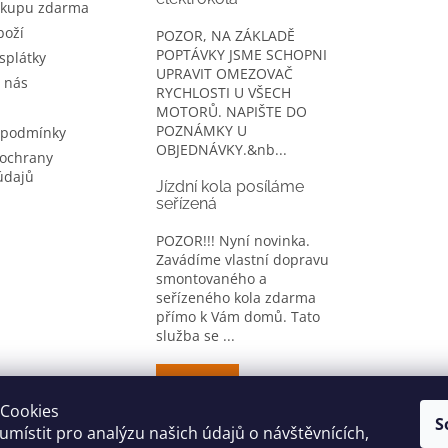
ákupu zdarma
boží
POZOR, NA ZÁKLADĚ
POPTÁVKY JSME SCHOPNI
splátky
UPRAVIT OMEZOVAČ
 nás
RYCHLOSTI U VŠECH
MOTORŮ. NAPIŠTE DO
POZNÁMKY U
 podmínky
OBJEDNÁVKY.&nb...
ochrany
údajů
Jízdní kola posíláme
seřízená
POZOR!!! Nyní novinka.
Zavádíme vlastní dopravu
smontovaného a
seřízeného kola zdarma
přímo k Vám domů. Tato
služba se ...
ARCHIV
Cookies
S
místit pro analýzu našich údajů o návštěvnících,