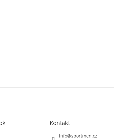
ok
Kontakt
info
@
sportmen.cz