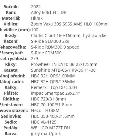
Ročník:
2022
Rám:
Alloy 6061 HT, DB
Materiál:
Hliník
Vidlice:
Zoom Vaxa 30S 595S AMS HLO 100mm
h vidlice (mm):
100
Brzdy:
Clarks Clout 160/160mm, hydraulické
Řazení:
S-Ride SLM300 2x9
řehazovačka:
S-Ride RDM300 9 speed
Přesmykač:
S-Ride FDM300
čet rychlostí:
2x9
Kliky:
Prowheel TN-CY10 36-22/175mm
Kazeta:
Sunshine MTB-CS-HR9-36 11-36
áboj přední:
HBC 32H QR9/100MM
Náboj zadní:
HBC 32H QR9/135MM
Ráfky:
Remerx - Top Disc 32H
Pláště:
Impac Smartpac 29x2.1”
Řídítka:
HBC 720/31.8mm
Představec:
HBC 70-100/31.8mm
avové složení:
Neco - H148M
Sedlovka:
HBC 350-400/31.6mm
Sedlo:
HBC VL-4125
Pedály:
WELLGO M272T DU
Barva:
grey matt/pink