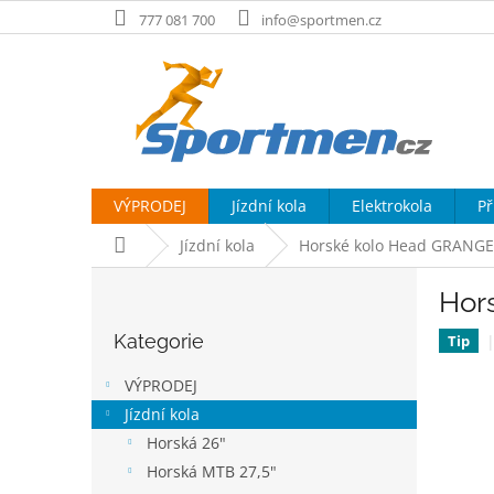
Přejít
777 081 700
info@sportmen.cz
na
obsah
VÝPRODEJ
Jízdní kola
Elektrokola
Př
Domů
Jízdní kola
Horské kolo Head GRANGE
P
Hor
o
Přeskočit
s
Kategorie
kategorie
Tip
t
r
VÝPRODEJ
a
Jízdní kola
n
Horská 26"
n
í
Horská MTB 27,5"