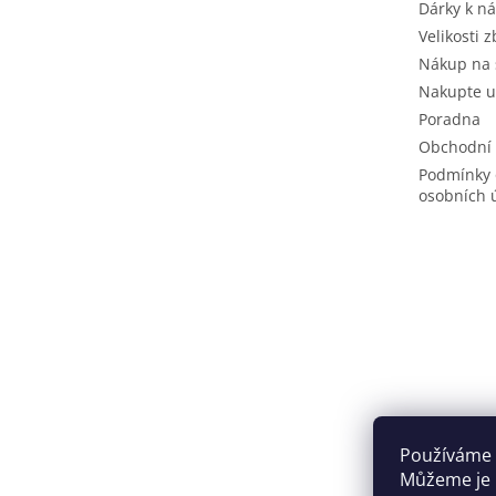
Dárky k n
Velikosti z
Nákup na 
Nakupte u
Poradna
Obchodní
Podmínky 
osobních 
Používáme 
Můžeme je u