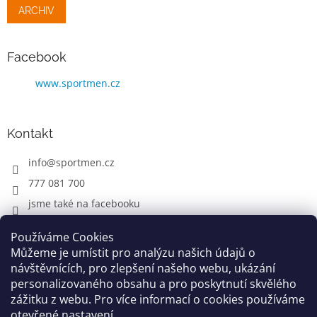
ARCHIV
Facebook
www.sportmen.cz
Kontakt
info
@
sportmen.cz
777 081 700
jsme také na facebooku
Používáme Cookies
Můžeme je umístit pro analýzu našich údajů o
CYKLO OBLEČENÍ
návštěvnících, pro zlepšení našeho webu, ukázání
personalizovaného obsahu a pro poskytnutí skvělého
zážitku z webu. Pro více informací o cookies používáme
otevřené nastavení