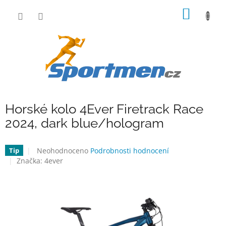
Přejít
NÁKUP
na
obsah
KOŠÍK
Horské kolo 4Ever Firetrack Race
2024, dark blue/hologram
Průměrné
Neohodnoceno
Podrobnosti hodnocení
Tip
hodnocení
Značka:
4ever
produktu
je
0,0
z
5
hvězdiček.