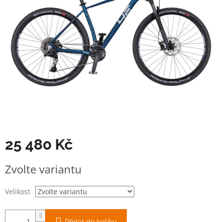
25 480 Kč
Měrná
Zvolte variantu
cena:
Velikost