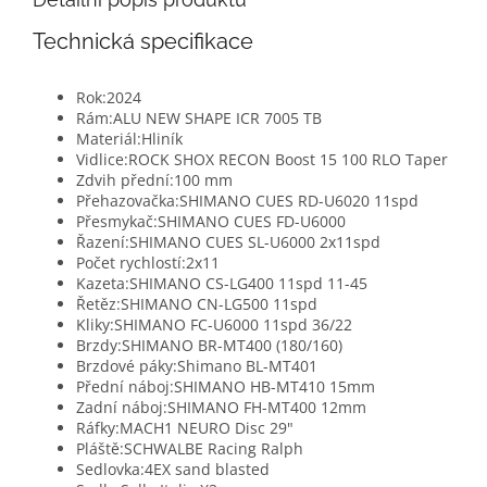
Technická specifikace
Rok:
2024
Rám:
ALU NEW SHAPE ICR 7005 TB
Materiál:
Hliník
Vidlice:
ROCK SHOX RECON Boost 15 100 RLO Taper
Zdvih přední:
100 mm
Přehazovačka:
SHIMANO CUES RD-U6020 11spd
Přesmykač:
SHIMANO CUES FD-U6000
Řazení:
SHIMANO CUES SL-U6000 2x11spd
Počet rychlostí:
2x11
Kazeta:
SHIMANO CS-LG400 11spd 11-45
Řetěz:
SHIMANO CN-LG500 11spd
Kliky:
SHIMANO FC-U6000 11spd 36/22
Brzdy:
SHIMANO BR-MT400 (180/160)
Brzdové páky:
Shimano BL-MT401
Přední náboj:
SHIMANO HB-MT410 15mm
Zadní náboj:
SHIMANO FH-MT400 12mm
Ráfky:
MACH1 NEURO Disc 29"
Pláště:
SCHWALBE Racing Ralph
Sedlovka:
4EX sand blasted