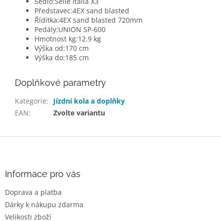
Sedlo:
Selle Italia X3
Představec:
4EX sand blasted
Řídítka:
4EX sand blasted 720mm
Pedály:
UNION SP-600
Hmotnost kg:
12.9 kg
Výška od:
170 cm
Výška do:
185 cm
Doplňkové parametry
Kategorie
:
Jízdní kola a doplňky
EAN
:
Zvolte variantu
Z
á
p
a
Informace pro vás
t
Doprava a platba
í
Dárky k nákupu zdarma
Velikosti zboží