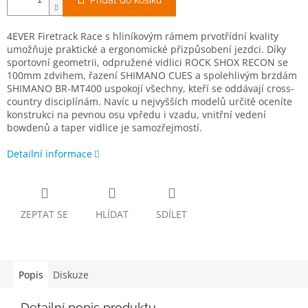
Přidat do košíku
4EVER Firetrack Race s hliníkovým rámem prvotřídní kvality
umožňuje praktické a ergonomické přizpůsobení jezdci. Díky
sportovní geometrii, odpružené vidlici ROCK SHOX RECON se
100mm zdvihem, řazení SHIMANO CUES a spolehlivým brzdám
SHIMANO BR-MT400 uspokojí všechny, kteří se oddávají cross-
country disciplínám. Navíc u nejvyšších modelů určitě oceníte
konstrukci na pevnou osu vpředu i vzadu, vnitřní vedení
bowdenů a taper vidlice je samozřejmostí.
Detailní informace
ZEPTAT SE
HLÍDAT
SDÍLET
Popis
Diskuze
Detailní popis produktu