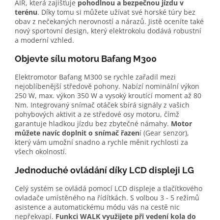
AIR, která zajišťuje
pohodlnou a bezpečnou jízdu v
terénu
. Díky tomu si můžete užívat své horské túry bez
obav z nečekaných nerovností a nárazů. Jistě oceníte také
nový sportovní design, který elektrokolu dodává robustní
a moderní vzhled.
Objevte sílu motoru Bafang M300
Elektromotor Bafang M300 se rychle zařadil mezi
nejoblíbenější středově pohony. Nabízí nominální výkon
250 W, max. výkon 350 W a vysoký kroutící moment až 80
Nm. Integrovaný snímač otáček sbírá signály z vašich
pohybových aktivit a ze středové osy motoru, čímž
garantuje hladkou jízdu bez zbytečné námahy.
Motor
můžete navíc doplnit o snímač řazen
í (Gear senzor),
který vám umožní snadno a rychle měnit rychlosti za
všech okolností.
Jednoduché ovládání díky LCD displeji LG
Celý systém se ovládá pomocí LCD displeje a tlačítkového
ovladače umístěného na řídítkách. S volbou 3 - 5 režimů
asistence a automatickému módu vás na cestě nic
nepřekvapí.
Funkci WALK využijete při vedení kola do