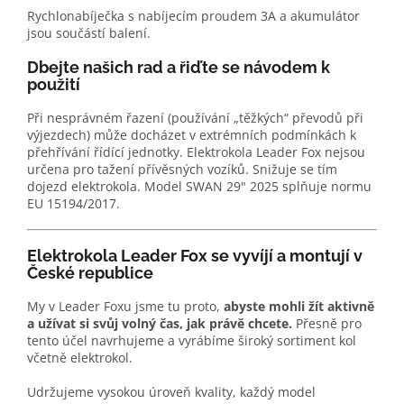
Rychlonabíječka s nabíjecím proudem 3A a akumulátor
jsou součástí balení.
Dbejte našich rad a řiďte se návodem k
použití
Při nesprávném řazení (používání „těžkých“ převodů při
výjezdech) může docházet v extrémních podmínkách k
přehřívání řídící jednotky. Elektrokola Leader Fox nejsou
určena pro tažení přívěsných vozíků. Snižuje se tím
dojezd elektrokola. Model SWAN 29" 2025 splňuje normu
EU 15194/2017.
Elektrokola Leader Fox se vyvíjí a montují v
České republice
My v Leader Foxu jsme tu proto,
abyste mohli žít aktivně
a užívat si svůj volný čas, jak právě chcete.
Přesně pro
tento účel navrhujeme a vyrábíme široký sortiment kol
včetně elektrokol.
Udržujeme vysokou úroveň kvality, každý model