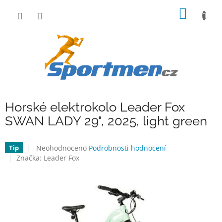
Přejít
NÁKUP
na
obsah
KOŠÍK
Horské elektrokolo Leader Fox
SWAN LADY 29", 2025, light green
Průměrné
Neohodnoceno
Podrobnosti hodnocení
Tip
hodnocení
Značka:
Leader Fox
produktu
je
0,0
z
5
hvězdiček.