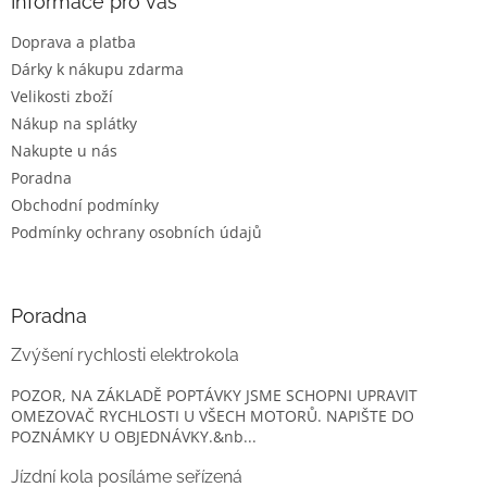
a
Informace pro vás
t
Doprava a platba
í
Dárky k nákupu zdarma
Velikosti zboží
Nákup na splátky
Nakupte u nás
Poradna
Obchodní podmínky
Podmínky ochrany osobních údajů
Poradna
Zvýšení rychlosti elektrokola
POZOR, NA ZÁKLADĚ POPTÁVKY JSME SCHOPNI UPRAVIT
OMEZOVAČ RYCHLOSTI U VŠECH MOTORŮ. NAPIŠTE DO
POZNÁMKY U OBJEDNÁVKY.&nb...
Jízdní kola posíláme seřízená