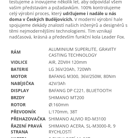
testujeme a inovujeme několik let, aby odpovídal všem
vašim představám a požadavkům. 100% kontrolujeme
celý výrobní proces, který
udržujeme i nadále u nás
doma v Českých Budějovicích.
V moderní výrobní hale
spojujeme dekády znalostí našich inženýrů a designérů s
těmi nejmodernějšími technologiemi. Tím vznikají
nadčasová, krásná a především funkční kola Leader Fox.
ALUMINIUM SUPERLITE, GRAVITY
RÁM
CASTING TECHNOLOGY
VIDLICE
AIR, ZDVIH 120mm
BATERIE
LG 36V/20Ah, 720Wh
MOTOR
BAFANG M300, 36V/250W, 80Nm
NABÍJEČKA
42V/3Ah
DISPLAY
BAFANG DP C221, BLUETOOTH
BRZDY
SHIMANO MT200
ROTOR
Ø:160mm
PŘEVODNÍK
L:170mm, 38T
PŘEHAZOVAČKA
SHIMANO ALIVIO RD-M3100
ŘAZENÍ PRAVÁ
SHIMANO ACERA, SL-M3000-R, 9
STRANA
RYCHLOSTÍ