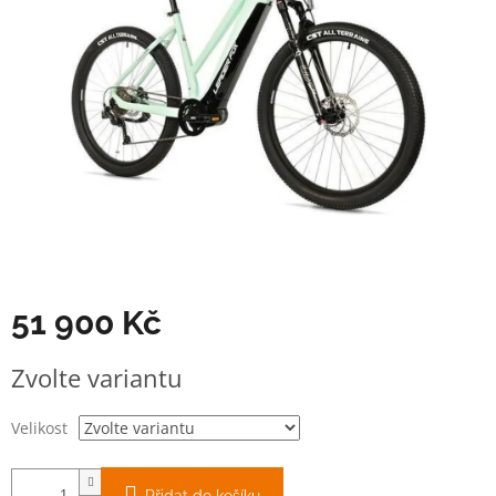
51 900 Kč
Měrná
Zvolte variantu
cena:
Velikost