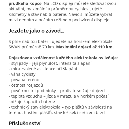
prudkého kopce
. Na LCD displeji můžete sledovat svou
aktuální, maximální a průměrnou rychlost, ujeté
kilometry a stav nabití baterie. Navíc si můžete vybrat
mezi denním a nočním režimem podsvícení displeje.
Jezděte jako o závod…
S plně nabitou baterií ujedete na horském elektrokole
SWAN průměrně 70 km.
Maximální dojezd až 110 km.
Dojezdovou vzdálenost každého elektrokola ovlivňuje:
- styl jízdy – její plynulost, intenzita šlapání
- míra zvolené asistence při šlapání
- váha cyklisty
- povaha terénu
- četnost rozjezdů
- povětrnostní podmínky – protivítr snižuje dojezd
- teplota vzduchu – jízda v mrazu a v horkém počasí
snižuje kapacitu baterie
- technický stav elektrokola – typ plášťů v závislosti na
terénu, huštění plášťů, stav ložisek i seřízení brzd
Příslušenství