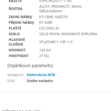
KAZETA
9 RYCHLOSTÍ 11-36T
ALLOY, PROHNUTÍ: 30mm,
ŘIDÍTKA
ŠÍŘKA:640mm
ZADNÍ NÁBOJ
KT-C8XR, KAZETA
PŘEDNÍ NÁBOJ
KT-K08F
PLÁŠTĚ
CST,29X2,35
SEDLO
SELLE ROYAL MODERATE EXPLORIA
HLAVOVÉ
VP-J203AE:1-1/8"-1,5
SLOŽENÍ
NOSNOST
120 KG
HMOTNOST
27 KG
Doplňkové parametry
Kategorie
:
Elektrokola MTB
EAN
:
Zvolte variantu
Z
á
p