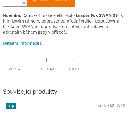
Přidat do košíku
Novinka.
Dámské horské elektrokolo
Leader Fox
SWAN 29"
s
hliníkovým rámem, odpruženou přední vidlicí, kotoučovými
brzdami. SWAN je tu pro ty, kteří chtějí zažít zábavu a
adrenalin během jízdy v přírodě.
Detailní informace
ZEPTAT SE
HLÍDAT
SDÍLET
Související produkty
Kód:
36222/18
Tip