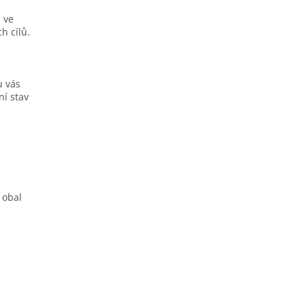
 ve
h cílů.
u vás
ní stav
 obal