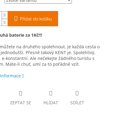
Přidat do košíku
há baterie za 1Kč!!!
 můžete na druhého spolehnout, je každá cesta o
jednodušší. Přesně takový KENT je. Spolehlivý,
 e-konstantní. Ale nečekejte žádného turistu s
. Máte-li chuť, umí za to pořádně vzít.
 informace
ZEPTAT SE
HLÍDAT
SDÍLET