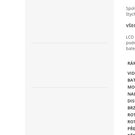
Spol
štyc
VŠE
LCD 
podr
bate
RÁ
VID
BAT
MO
NA
DI
BR
RO
RO
PŘ