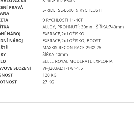
EHAZOVAČKA
S-RIDE RD-E600C
ZENÍ PRAVÁ
S-RIDE, SL-E600, 9 RYCHLOSTÍ
RANA
ZETA
9 RYCHLOSTÍ 11-46T
ÍTKA
ALLOY, PROHNUTÍ: 30mm, ŠÍŘKA:740mm
DNÍ NÁBOJ
EXERACE,2x LOŽISKO
EDNÍ NÁBOJ
EXERACE,2x LOŽISKO, BOOST
ÁŠTĚ
MAXXIS RECON RACE 29X2,25
FKY
ŠÍŘKA 40mm
DLO
SELLE ROYAL MODERATE EXPLORIA
AVOVÉ SLOŽENÍ
VP-J203AE:1-1/8"-1,5
SNOST
120 KG
OTNOST
27 KG