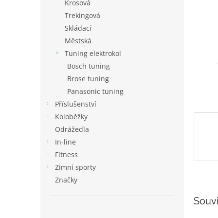
p
Krosová
a
Trekingová
n
Skládací
e
Městská
l
Tuning elektrokol
Bosch tuning
Brose tuning
Panasonic tuning
Příslušenství
Koloběžky
Odrážedla
In-line
Fitness
Zimní sporty
Značky
Souvi