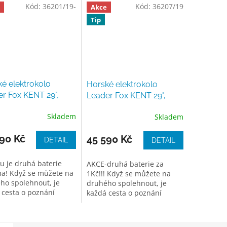
Kód:
36201/19-
Kód:
36207/19
Akce
Tip
é elektrokolo
Horské elektrokolo
r Fox KENT 29",
Leader Fox KENT 29",
 dark blue matt
2025, violet shiny
Skladem
Skladem
90 Kč
45 590 Kč
DETAIL
DETAIL
lu je druhá baterie
AKCE-druhá baterie za
a! Když se můžete na
1Kč!!! Když se můžete na
ho spolehnout, je
druhého spolehnout, je
 cesta o poznání
každá cesta o poznání
dušší. Přesně takový
jednodušší. Přesně takový
e. Spolehlivý,
KENT je. Spolehlivý,
ý, e-konstantní. Ale...
výkonný, e-konstantní. Ale