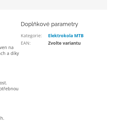
Doplňkové parametry
Kategorie
:
Elektrokola MTB
EAN
:
Zvolte variantu
aven na
ch a díky
ost.
potřebnou
ch.