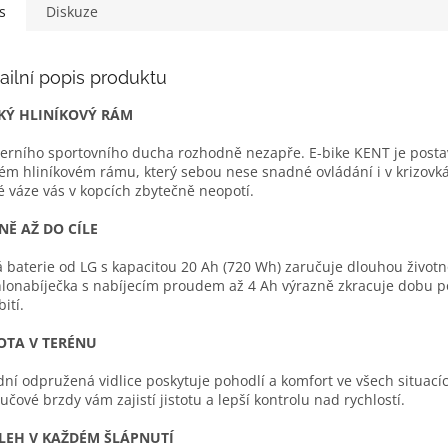
nečekejte...
s
Diskuze
ailní popis produktu
KÝ HLINÍKOVÝ RÁM
rního sportovního ducha rozhodně nezapře. E-bike KENT je post
ém hliníkovém rámu, který sebou nese snadné ovládání i v krizovká
é váze vás v kopcích zbytečně neopotí.
NĚ AŽ DO CÍLE
á baterie od LG s kapacitou 20 Ah (720 Wh) zaručuje dlouhou životn
lonabíječka s nabíjecím proudem až 4 Ah výrazně zkracuje dobu 
ití.
TOTA V TERÉNU
ní odpružená vidlice poskytuje pohodlí a komfort ve všech situací
učové brzdy vám zajistí jistotu a lepší kontrolu nad rychlostí.
LEH V KAŽDÉM ŠLÁPNUTÍ