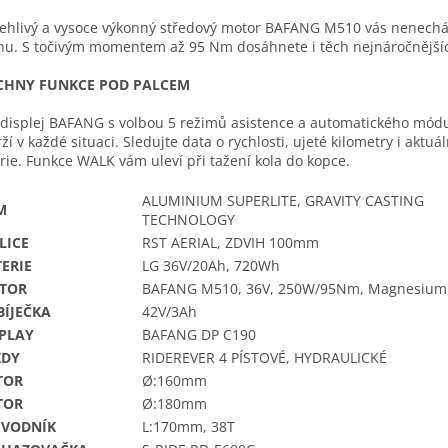
ehlivý a vysoce výkonný středový motor BAFANG M510 vás nenechá
hu. S točivým momentem až 95 Nm dosáhnete i těch nejnáročnějšíc
CHNY FUNKCE POD PALCEM
displej BAFANG s volbou 5 režimů asistence a automatického mód
ží v každé situaci. Sledujte data o rychlosti, ujeté kilometry i aktuál
rie. Funkce WALK vám uleví při tažení kola do kopce.
ALUMINIUM SUPERLITE, GRAVITY CASTING
M
TECHNOLOGY
LICE
RST AERIAL, ZDVIH 100mm
ERIE
LG 36V/20Ah, 720Wh
TOR
BAFANG M510, 36V, 250W/95Nm, Magnesium
BÍJEČKA
42V/3Ah
SPLAY
BAFANG DP C190
ZDY
RIDEREVER 4 PÍSTOVÉ, HYDRAULICKÉ
TOR
Ø:160mm
TOR
Ø:180mm
EVODNÍK
L:170mm, 38T