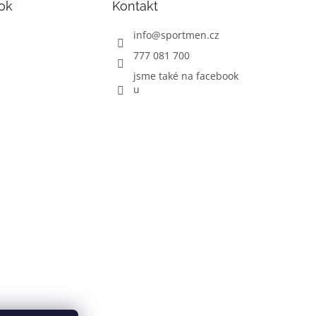
ok
Kontakt
info
@
sportmen.cz
777 081 700
jsme také na facebook
u