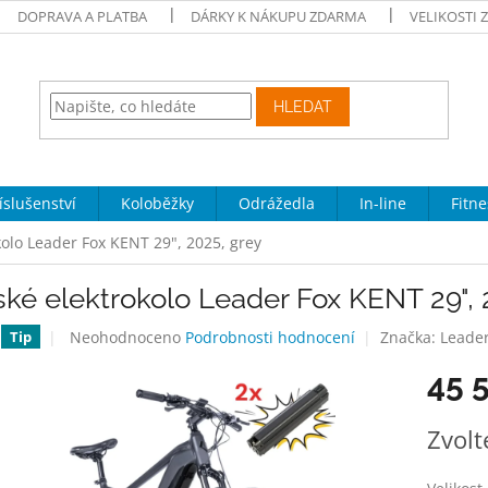
DOPRAVA A PLATBA
DÁRKY K NÁKUPU ZDARMA
VELIKOSTI 
HLEDAT
íslušenství
Koloběžky
Odrážedla
In-line
Fitne
kolo Leader Fox KENT 29", 2025, grey
ké elektrokolo Leader Fox KENT 29", 
Průměrné
Neohodnoceno
Podrobnosti hodnocení
Značka:
Leader
Tip
hodnocení
45 
produktu
je
0,0
Měrná
Zvolt
z
cena:
5
hvězdiček.