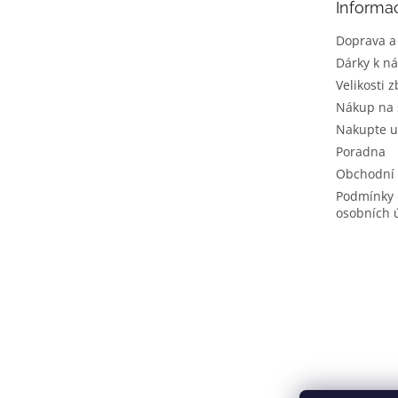
Informa
í
Doprava a
Dárky k n
Velikosti z
Nákup na 
Nakupte u
Poradna
Obchodní
Podmínky 
osobních 