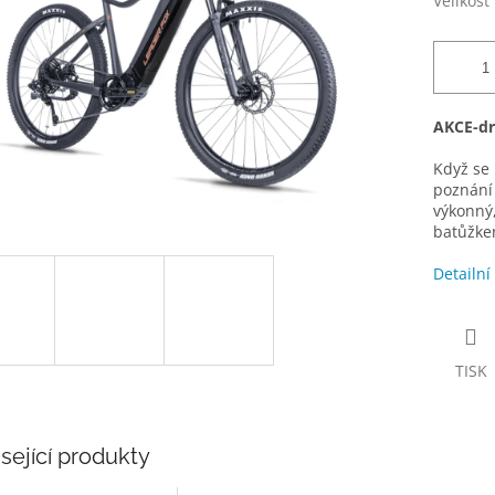
Velikost
AKCE-dru
Když se
poznání 
výkonný,
batůžkem
Detailní
TISK
sející produkty