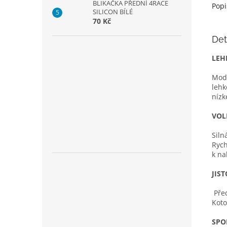
BLIKAČKA PŘEDNÍ 4RACE
Popi
SILICON BÍLÉ
70 Kč
Det
LEH
Mode
lehk
nízk
VOL
Siln
Rych
k nab
JIS
Před
Koto
SPO