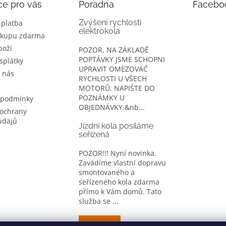
ce pro vás
Poradna
Facebo
Zvýšení rychlosti
 platba
elektrokola
ákupu zdarma
boží
POZOR, NA ZÁKLADĚ
POPTÁVKY JSME SCHOPNI
splátky
UPRAVIT OMEZOVAČ
 nás
RYCHLOSTI U VŠECH
MOTORŮ. NAPIŠTE DO
POZNÁMKY U
 podmínky
OBJEDNÁVKY.&nb...
ochrany
údajů
Jízdní kola posíláme
seřízená
POZOR!!! Nyní novinka.
Zavádíme vlastní dopravu
smontovaného a
seřízeného kola zdarma
přímo k Vám domů. Tato
služba se ...
ARCHIV