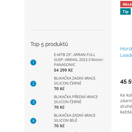
Akce
Tip
Top 5 produktů
Horsk
E-MTB 29", ARRAN FULL
Leade
SUSP. ARRAN, 2023-3 Motor:
2025,
PANASONIC
54 299 Kč
BLIKAČKA ZADNÍ 4RACE
45 5
SILICON ČERNÉ
70 Kč
Ke ko
BLIKAČKA PŘEDNÍ 4RACE
zdarm
SILICON ČERNÉ
druhé
70 Kč
každá
BLIKAČKA ZADNÍ 4RACE
jedno
SILICON BÍLÉ
KENT j
70 Kč
výkonn