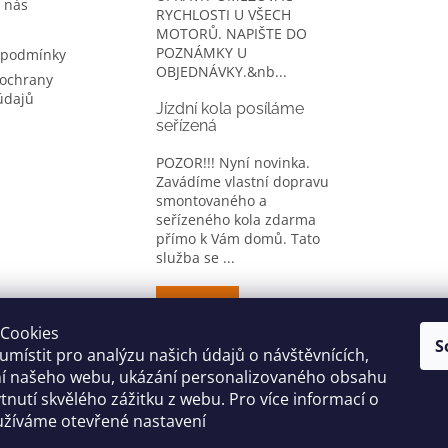
 nás
RYCHLOSTI U VŠECH
MOTORŮ. NAPIŠTE DO
POZNÁMKY U
 podmínky
OBJEDNÁVKY.&nb...
ochrany
údajů
Jízdní kola posíláme
seřízená
POZOR!!! Nyní novinka.
Zavádíme vlastní dopravu
smontovaného a
seřízeného kola zdarma
přímo k Vám domů. Tato
služba se ...
ARCHIV
Cookies
S
místit pro analýzu našich údajů o návštěvnících,
CYKLO OBLEČENÍ
ní našeho webu, ukázání personalizovaného obsahu
tnutí skvělého zážitku z webu. Pro více informací o
užíváme otevřené nastavení