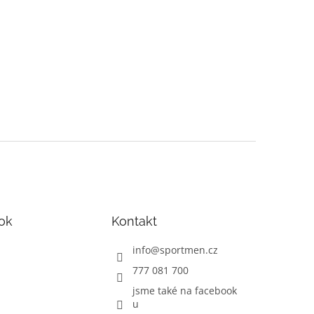
ok
Kontakt
info
@
sportmen.cz
777 081 700
jsme také na facebook
u