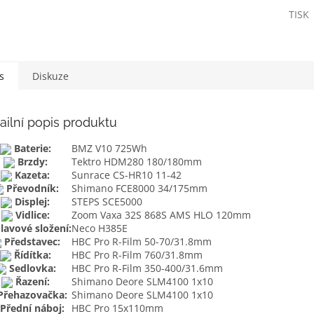
TISK
s
Diskuze
ailní popis produktu
Baterie:
BMZ V10 725Wh
Brzdy:
Tektro HDM280 180/180mm
Kazeta:
Sunrace CS-HR10 11-42
Převodník:
Shimano FCE8000 34/175mm
Displej:
STEPS SCE5000
Vidlice:
Zoom Vaxa 32S 868S AMS HLO 120mm
lavové složení:
Neco H385E
Představec:
HBC Pro R-Film 50-70/31.8mm
Řídítka:
HBC Pro R-Film 760/31.8mm
Sedlovka:
HBC Pro R-Film 350-400/31.6mm
Řazení:
Shimano Deore SLM4100 1x10
Přehazovačka:
Shimano Deore SLM4100 1x10
Přední náboj:
HBC Pro 15x110mm