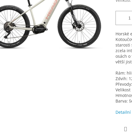
Velikost
Horské e
Kotoučov
starosti
zcela in
osách o v
větší jis
Rám: hli
Zdvih: 
Převody
Velikost
Hmotnost
Barva: š
Detailní