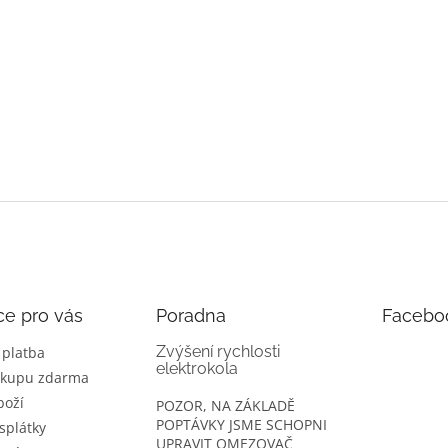
ce pro vás
Poradna
Facebo
Zvýšení rychlosti
 platba
elektrokola
ákupu zdarma
boží
POZOR, NA ZÁKLADĚ
POPTÁVKY JSME SCHOPNI
splátky
UPRAVIT OMEZOVAČ