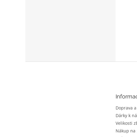
Z
á
p
a
t
Informa
í
Doprava a
Dárky k n
Velikosti z
Nákup na 