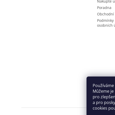
Nakupte u
Poradna
Obchodní
Podmínky 
osobních 
Používáme 
Můžeme je u
pro zlepše
a pro posky
cookies po