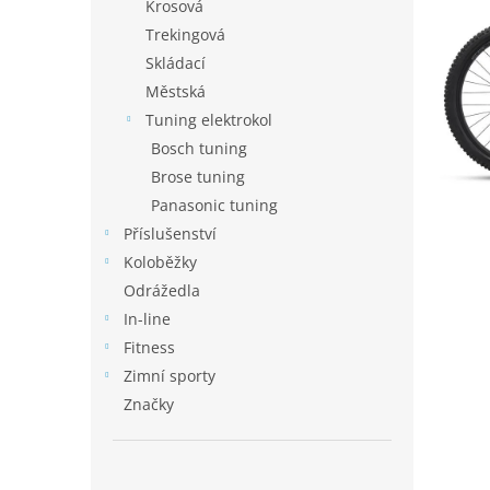
p
Krosová
a
Trekingová
n
Skládací
e
Městská
l
Tuning elektrokol
Bosch tuning
Brose tuning
Panasonic tuning
Příslušenství
Koloběžky
Odrážedla
In-line
Fitness
Zimní sporty
Značky