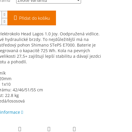
 rámu
Přidat do košíku
lektrokolo Head Lagos 1.0 Joy. Oodpružená vidlice.
é hydraulické brzdy. To nejdůležitější má na
 středový pohon Shimano STePS E7000. Baterie je
tegrovaná o kapacitě 725 Wh. Kola na pevných
elikosti 27,5+ zajištují lepší stabilitu a dávají jezdci
totu a pohodlí.
ník
120mm
: 1x10
 rámu: 42/46/51/55 cm
: 22.8 kg
edá/lososová
 informace