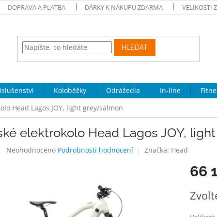
DOPRAVA A PLATBA
DÁRKY K NÁKUPU ZDARMA
VELIKOSTI 
HLEDAT
íslušenství
Koloběžky
Odrážedla
In-line
Fitne
kolo Head Lagos JOY, light grey/salmon
ské elektrokolo Head Lagos JOY, ligh
Průměrné
Neohodnoceno
Podrobnosti hodnocení
Značka:
Head
hodnocení
66 
produktu
je
0,0
Měrná
Zvolt
z
cena:
5
hvězdiček.