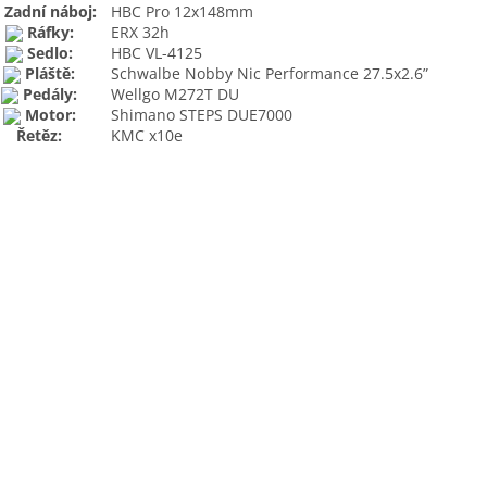
Zadní náboj:
HBC Pro 12x148mm
Ráfky:
ERX 32h
Sedlo:
HBC VL-4125
Pláště:
Schwalbe Nobby Nic Performance 27.5x2.6”
Pedály:
Wellgo M272T DU
Motor:
Shimano STEPS DUE7000
Řetěz:
KMC x10e