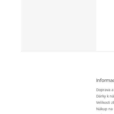
Z
á
p
a
t
Informa
í
Doprava a
Dárky k n
Velikosti z
Nákup na 