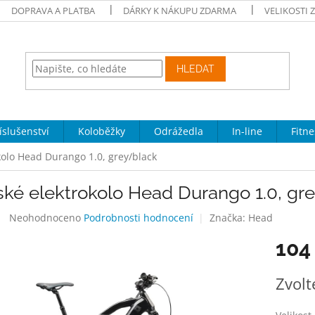
DOPRAVA A PLATBA
DÁRKY K NÁKUPU ZDARMA
VELIKOSTI 
HLEDAT
íslušenství
Koloběžky
Odrážedla
In-line
Fitne
kolo Head Durango 1.0, grey/black
ské elektrokolo Head Durango 1.0, gr
Průměrné
Neohodnoceno
Podrobnosti hodnocení
Značka:
Head
hodnocení
104
produktu
je
0,0
Měrná
Zvolt
z
cena:
5
hvězdiček.