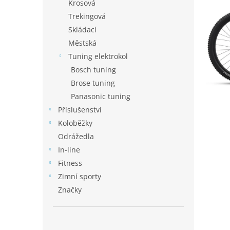
p
Krosová
a
Trekingová
n
Skládací
e
Městská
l
Tuning elektrokol
Bosch tuning
Brose tuning
Panasonic tuning
Příslušenství
Koloběžky
Odrážedla
In-line
Fitness
Zimní sporty
Značky