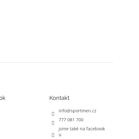
ok
Kontakt
info
@
sportmen.cz
777 081 700
jsme také na facebook
u