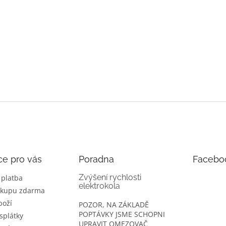
ce pro vás
Poradna
Facebo
Zvýšení rychlosti
 platba
elektrokola
ákupu zdarma
boží
POZOR, NA ZÁKLADĚ
POPTÁVKY JSME SCHOPNI
splátky
UPRAVIT OMEZOVAČ