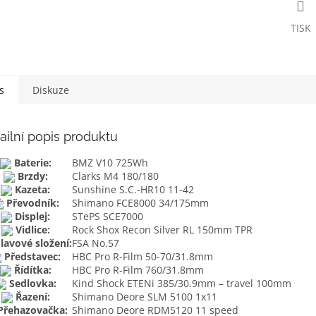
TISK
s
Diskuze
ailní popis produktu
Baterie:
BMZ V10 725Wh
Brzdy:
Clarks M4 180/180
Kazeta:
Sunshine S.C.-HR10 11-42
Převodník:
Shimano FCE8000 34/175mm
Displej:
STePS SCE7000
Vidlice:
Rock Shox Recon Silver RL 150mm TPR
lavové složení:
FSA No.57
Představec:
HBC Pro R-Film 50-70/31.8mm
Řídítka:
HBC Pro R-Film 760/31.8mm
Sedlovka:
Kind Shock ETENi 385/30.9mm – travel 100mm
Řazení:
Shimano Deore SLM 5100 1x11
Přehazovačka:
Shimano Deore RDM5120 11 speed