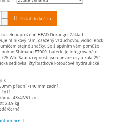
 rámu
Přidat do košíku
kolo celoodpružené HEAD Durango. Základ
uje hliníkový rám, osazený vzduchovou vidlicí Rock
tlumičem stejné značky. Se šlapáním vám pomůže
 pohon Shimano E7000, baterie je integrovaná o
 725 Wh. Samozřejmostí jsou pevné osy a kola 29",
ická sedlovka, čtyřpístkové kotoučové hydraulické
ník
150mm přední /140 mm zadní
: 1x11
 rámu: 43/47/51 cm.
: 23.9 kg
šedá/černá
 informace