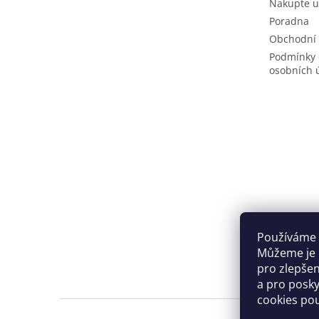
Nakupte u
Poradna
Obchodní
Podmínky 
osobních 
Používáme 
Můžeme je u
pro zlepše
a pro posky
cookies po