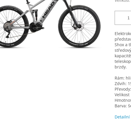
Velikost
Elektro
představ
Shox a 
středový
kapacitě
teleskop
brzdy.
Rám: hli
Zdvih: 
Převody
Velikost
Hmotnost
Barva: 
Detailní