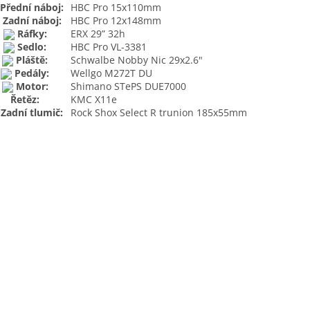
Přední náboj:
HBC Pro 15x110mm
Zadní náboj:
HBC Pro 12x148mm
Ráfky:
ERX 29” 32h
Sedlo:
HBC Pro VL-3381
Pláště:
Schwalbe Nobby Nic 29x2.6"
Pedály:
Wellgo M272T DU
Motor:
Shimano STePS DUE7000
Řetěz:
KMC X11e
Zadní tlumič:
Rock Shox Select R trunion 185x55mm