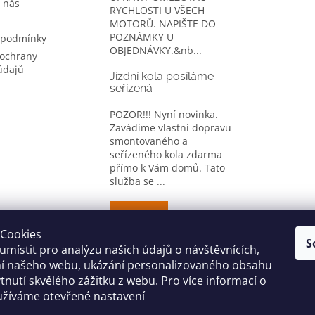
 nás
RYCHLOSTI U VŠECH
MOTORŮ. NAPIŠTE DO
POZNÁMKY U
 podmínky
OBJEDNÁVKY.&nb...
ochrany
údajů
Jízdní kola posíláme
seřízená
POZOR!!! Nyní novinka.
Zavádíme vlastní dopravu
smontovaného a
seřízeného kola zdarma
přímo k Vám domů. Tato
služba se ...
ARCHIV
Cookies
S
místit pro analýzu našich údajů o návštěvnících,
CYKLO OBLEČENÍ
ní našeho webu, ukázání personalizovaného obsahu
tnutí skvělého zážitku z webu. Pro více informací o
užíváme otevřené nastavení