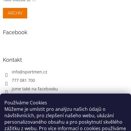
ARCHIV
Facebook
Kontakt
info
@
sportmen.cz
777 081 700
jsme také na facebooku
Používáme Cookies
Můžeme je umístit pro analýzu našich údajů o
CYKLO OBLEČENÍ
návštěvnících, pro zlepšení našeho webu, ukázání
personalizovaného obsahu a pro poskytnutí skvělého
zážitku z webu. Pro více informací o cookies používáme