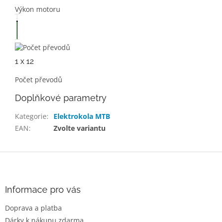
Výkon motoru
1 x 12
Počet převodů
Doplňkové parametry
Kategorie
:
Elektrokola MTB
EAN
:
Zvolte variantu
Z
á
p
a
Informace pro vás
t
Doprava a platba
í
Dárky k nákupu zdarma