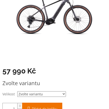
57 990 Kč
Měrná
Zvolte variantu
cena:
Velikost