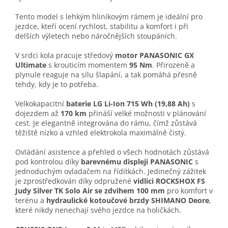
Tento model s lehkým hliníkovým rámem je ideální pro
jezdce, kteří ocení rychlost, stabilitu a komfort i při
delších výletech nebo náročnějších stoupáních.
V srdci kola pracuje středový
motor PANASONIC GX
Ultimate
s krouticím momentem
95 Nm
. Přirozeně a
plynule reaguje na sílu šlapání, a tak pomáhá přesně
tehdy, kdy je to potřeba.
Velkokapacitní
baterie LG Li-Ion 715 Wh (19,88 Ah)
s
dojezdem až
170 km
přináší velké možnosti v plánování
cest. Je elegantně integrována do rámu, čímž zůstává
těžiště nízko a vzhled elektrokola maximálně čistý.
Ovládání asistence a přehled o všech hodnotách zůstává
pod kontrolou díky
barevnému displeji PANASONIC
s
jednoduchým ovladačem na řídítkách. Jedinečný zážitek
je zprostředkován díky odpružené
vidlici ROCKSHOX FS
Judy Silver TK Solo Air se zdvihem 100 mm
pro komfort v
terénu a
hydraulické kotoučové brzdy SHIMANO Deore
,
které nikdy nenechají svého jezdce na holičkách.