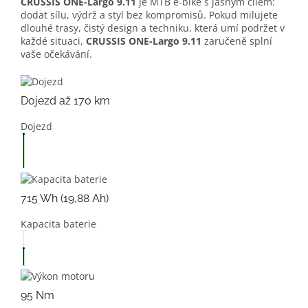
CRUSSIS ONE-Largo 9.11
je MTB e-bike s jasným cílem:
dodat sílu, výdrž a styl bez kompromisů. Pokud milujete
dlouhé trasy, čistý design a techniku, která umí podržet v
každé situaci,
CRUSSIS ONE-Largo 9.11
zaručeně splní
vaše očekávání.
Dojezd až 170 km
Dojezd
715 Wh (19,88 Ah)
Kapacita baterie
95 Nm