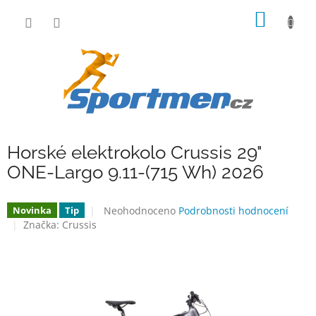
Přejít
NÁKUP
na
obsah
KOŠÍK
Horské elektrokolo Crussis 29"
ONE-Largo 9.11-(715 Wh) 2026
Průměrné
Neohodnoceno
Podrobnosti hodnocení
Novinka
Tip
hodnocení
Značka:
Crussis
produktu
je
0,0
z
5
hvězdiček.