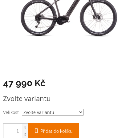
47 990 Kč
Měrná
Zvolte variantu
cena:
Velikost
Přidat do košíku