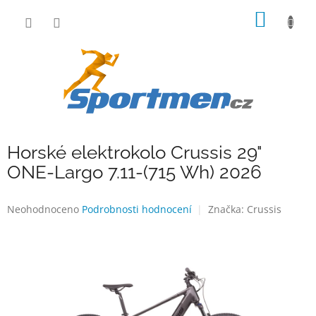
Přejít
NÁKUP
na
obsah
KOŠÍK
Horské elektrokolo Crussis 29"
ONE-Largo 7.11-(715 Wh) 2026
Průměrné
Neohodnoceno
Podrobnosti hodnocení
Značka:
Crussis
hodnocení
produktu
je
0,0
z
5
hvězdiček.