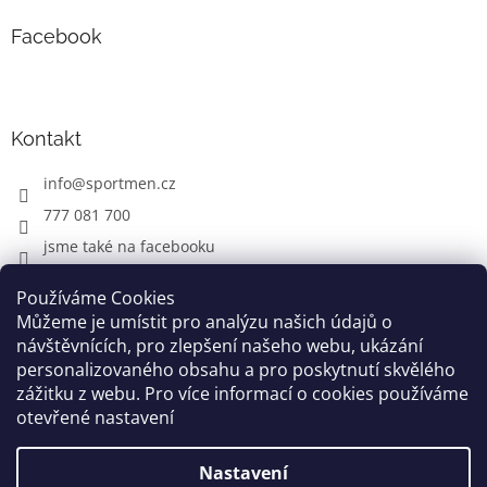
Facebook
Kontakt
info
@
sportmen.cz
777 081 700
jsme také na facebooku
Používáme Cookies
Můžeme je umístit pro analýzu našich údajů o
CYKLO OBLEČENÍ
návštěvnících, pro zlepšení našeho webu, ukázání
personalizovaného obsahu a pro poskytnutí skvělého
zážitku z webu. Pro více informací o cookies používáme
otevřené nastavení
Vytvořil Shoptet
Nastavení