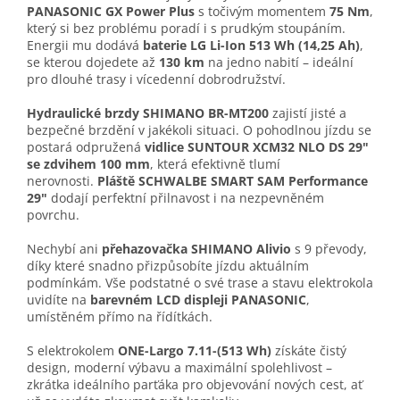
PANASONIC GX Power Plus
s točivým momentem
75 Nm
,
který si bez problému poradí i s prudkým stoupáním.
Energii mu dodává
baterie LG Li-Ion 513 Wh (14,25 Ah)
,
se kterou dojedete až
130 km
na jedno nabití – ideální
pro dlouhé trasy i vícedenní dobrodružství.
Hydraulické brzdy SHIMANO BR-MT200
zajistí jisté a
bezpečné brzdění v jakékoli situaci. O pohodlnou jízdu se
postará odpružená
vidlice SUNTOUR XCM32 NLO DS 29"
se zdvihem 100 mm
, která efektivně tlumí
nerovnosti.
Pláště SCHWALBE SMART SAM Performance
29"
dodají perfektní přilnavost i na nezpevněném
povrchu.
Nechybí ani
přehazovačka SHIMANO Alivio
s 9 převody,
díky které snadno přizpůsobíte jízdu aktuálním
podmínkám. Vše podstatné o své trase a stavu elektrokola
uvidíte na
barevném LCD displeji PANASONIC
,
umístěném přímo na řídítkách.
S elektrokolem
ONE-Largo 7.11-(513 Wh)
získáte čistý
design, moderní výbavu a maximální spolehlivost –
zkrátka ideálního parťáka pro objevování nových cest, ať