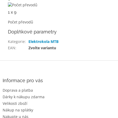
1 x 9
Počet převodů
Doplňkové parametry
Kategorie
:
Elektrokola MTB
EAN
:
Zvolte variantu
Z
á
p
a
Informace pro vás
t
Doprava a platba
í
Dárky k nákupu zdarma
Velikosti zboží
Nákup na splátky
Nakupte u nás