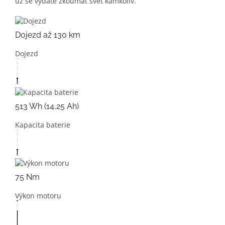
už se vydáte zkoumat svět kamkoliv.
Dojezd až 130 km
Dojezd
513 Wh (14,25 Ah)
Kapacita baterie
75 Nm
Výkon motoru