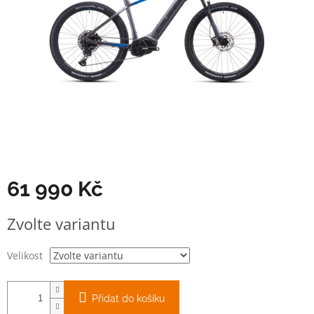
61 990 Kč
Měrná
Zvolte variantu
cena:
Velikost
Přidat do košíku