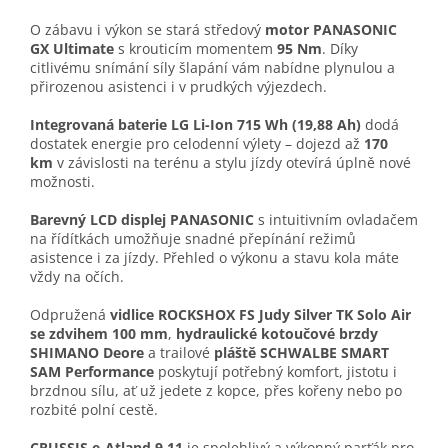
O zábavu i výkon se stará středový
motor PANASONIC
GX Ultimate
s krouticím momentem
95 Nm
. Díky
citlivému snímání síly šlapání vám nabídne plynulou a
přirozenou asistenci i v prudkých výjezdech.
Integrovaná baterie LG Li-Ion 715 Wh (19,88 Ah)
dodá
dostatek energie pro celodenní výlety – dojezd až
170
km
v závislosti na terénu a stylu jízdy otevírá úplně nové
možnosti.
Barevný LCD displej PANASONIC
s intuitivním ovladačem
na řídítkách umožňuje snadné přepínání režimů
asistence i za jízdy. Přehled o výkonu a stavu kola máte
vždy na očích.
Odpružená
vidlice ROCKSHOX FS Judy Silver TK Solo Air
se zdvihem 100 mm
,
hydraulické kotoučové brzdy
SHIMANO Deore
a trailové
pláště SCHWALBE SMART
SAM Performance
poskytují potřebný komfort, jistotu i
brzdnou sílu, ať už jedete z kopce, přes kořeny nebo po
rozbité polní cestě.
CRUSSIS e-Atland 9.11
je spolehlivý a výkonný parťák pro