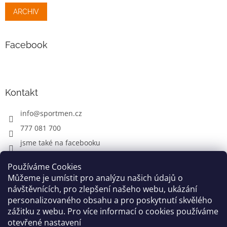
ARCHIV
Facebook
Kontakt
info
@
sportmen.cz
777 081 700
jsme také na facebooku
Používáme Cookies
Můžeme je umístit pro analýzu našich údajů o
CYKLO OBLEČENÍ
návštěvnících, pro zlepšení našeho webu, ukázání
personalizovaného obsahu a pro poskytnutí skvělého
zážitku z webu. Pro více informací o cookies používáme
otevřené nastavení