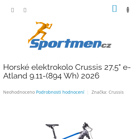
Přejít
NÁKUP
na
obsah
KOŠÍK
Horské elektrokolo Crussis 27,5" e-
Atland 9.11-(894 Wh) 2026
Průměrné
Neohodnoceno
Podrobnosti hodnocení
Značka:
Crussis
hodnocení
produktu
je
0,0
z
5
hvězdiček.