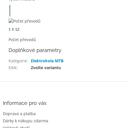
1 x 12
Počet převodů
Doplňkové parametry
Kategorie
:
Elektrokola MTB
EAN
:
Zvolte variantu
Z
á
p
a
Informace pro vás
t
Doprava a platba
í
Dárky k nákupu zdarma
Velikosti zboží