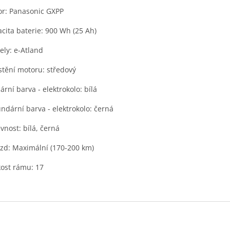
r: Panasonic GXPP
cita baterie: 900 Wh (25 Ah)
ly: e-Atland
tění motoru: středový
ární barva - elektrokolo: bílá
ndární barva - elektrokolo: černá
vnost: bílá, černá
zd: Maximální (170-200 km)
kost rámu: 17