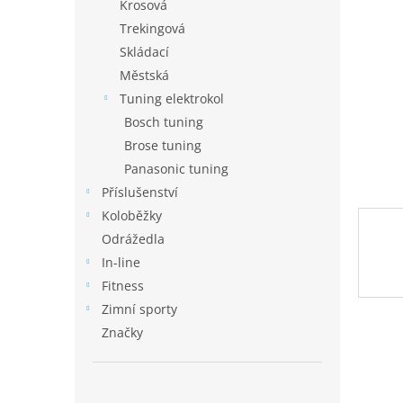
p
Krosová
a
Trekingová
n
Skládací
e
Městská
l
Tuning elektrokol
Bosch tuning
Brose tuning
Panasonic tuning
Příslušenství
Koloběžky
Odrážedla
In-line
Fitness
Zimní sporty
Značky