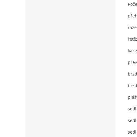
Poče
přeh
řaze
řetě
kaze
přev
brzd
brzd
pláš
sedl
sedl
sedl