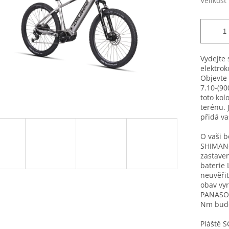
Velikost
Vydejte 
elektrok
Objevte 
7.10-(90
toto kol
terénu. 
přidá va
O vaši b
SHIMANO
zastaven
baterie 
neuvěřit
obav vyr
PANASON
Nm budet
Pláště 