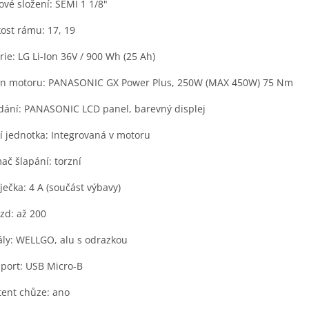
ové složení: SEMI 1 1/8"
kost rámu: 17, 19
rie: LG Li-Ion 36V / 900 Wh (25 Ah)
on motoru: PANASONIC GX Power Plus, 250W (MAX 450W) 75 Nm
dání: PANASONIC LCD panel, barevný displej
cí jednotka: Integrovaná v motoru
ač šlapání: torzní
ječka: 4 A (součást výbavy)
zd: až 200
ly: WELLGO, alu s odrazkou
port: USB Micro-B
tent chůze: ano