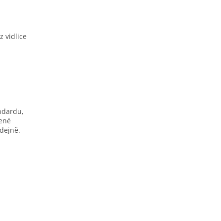
 vidlice
ndardu,
žené
odejně.