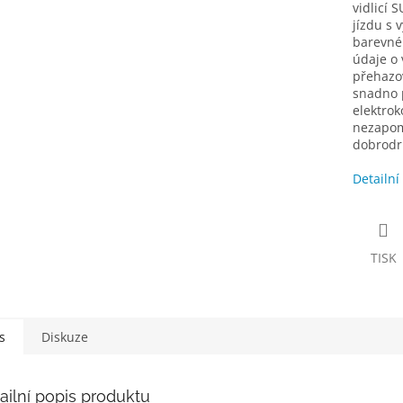
vidlicí
jízdu s 
barevné
údaje o 
přehazo
snadno 
elektrok
nezapom
dobrodru
Detailní
TISK
s
Diskuze
ailní popis produktu