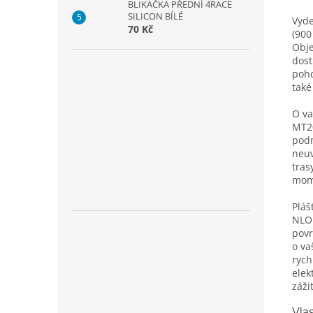
BLIKAČKA PŘEDNÍ 4RACE
SILICON BÍLÉ
Vyde
70 Kč
(900
Obje
dost
poho
také
O va
MT20
podm
neuv
tras
mome
Pláš
NLO 
povr
o va
rych
elek
záži
Vla