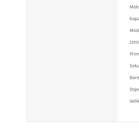
Moto
Kapa
Mode
Umís
Prim
Seku
Bare
Doje
Veli
Z
á
p