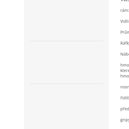
rám:
Vidl
Prům
Ráfk
Nábo
hmot
kter
hmot
nosn
řídí
před
grip