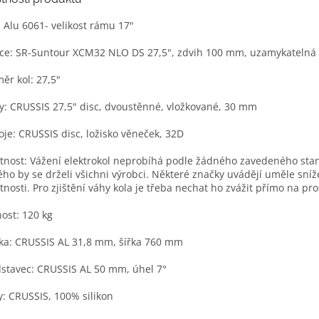
 Alu 6061- velikost rámu 17"
ice: SR-Suntour XCM32 NLO DS 27,5", zdvih 100 mm, uzamykatelná z
ěr kol: 27,5"
y: CRUSSIS 27,5" disc, dvoustěnné, vložkované, 30 mm
je: CRUSSIS disc, ložisko věneček, 32D
nost: Vážení elektrokol neprobíhá podle žádného zavedeného sta
ého by se drželi všichni výrobci. Některé značky uvádějí uměle sní
nosti. Pro zjištění váhy kola je třeba nechat ho zvážit přímo na pr
ost: 120 kg
tka: CRUSSIS AL 31,8 mm, šířka 760 mm
stavec: CRUSSIS AL 50 mm, úhel 7°
y: CRUSSIS, 100% silikon