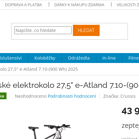
DOPRAVA A PLATBA
DÁRKY K NÁKUPU ZDARMA
VELIKOSTI 
HLEDAT
íslušenství
Koloběžky
Odrážedla
In-line
Fitne
olo 27,5" e-Atland 7.10-(900 Wh) 2025
ké elektrokolo 27,5" e-Atland 7.10-(
Průměrné
Neohodnoceno
Podrobnosti hodnocení
Značka:
Crussis
ka
hodnocení
43 
produktu
je
0,0
Měrná
zepte
z
cena:
5
hvězdiček.