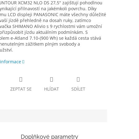
 SUNTOUR XCM32 NLO DS 27,5" zajišťují pohodlnou
vynikající přilnavostí na jakémkoli povrchu. Díky
mu LCD displeji PANASONIC máte všechny důležité
vaší jízdě přehledně na dosah ruky, zatímco
vačka SHIMANO Alivio s 9 rychlostmi vám umožní
přizpůsobit jízdu aktuálním podmínkám. S
olem e-Atland 7.10-(900 Wh) se každá cesta stává
enutelným zážitkem plným svobody a
žství.
 informace
ZEPTAT SE
HLÍDAT
SDÍLET
Doplňkové parametry