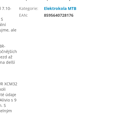
 7.10-
Kategorie
:
Elektrokola MTB
EAN
:
8595640728176
 S
ální
ujme, ale
BR-
očnějších
jezd až
na delší
OUR XCM32
koli
té údaje
livio s 9
. S
telným