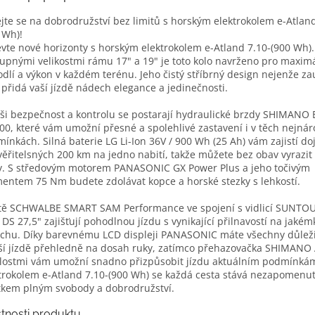
jte se na dobrodružství bez limitů s horským elektrokolem e-Atland
 Wh)!
vte nové horizonty s horským elektrokolem e-Atland 7.10-(900 Wh).
upnými velikostmi rámu 17" a 19" je toto kolo navrženo pro maxim
dlí a výkon v každém terénu. Jeho čistý stříbrný design nejenže za
 přidá vaší jízdě nádech elegance a jedinečnosti.
ši bezpečnost a kontrolu se postarají hydraulické brzdy SHIMANO 
0, které vám umožní přesné a spolehlivé zastavení i v těch nejnár
ínkách. Silná baterie LG Li-Ion 36V / 900 Wh (25 Ah) vám zajistí do
ěřitelsných 200 km na jedno nabití, takže můžete bez obav vyrazit 
y. S středovým motorem PANASONIC GX Power Plus a jeho točivým
ntem 75 Nm budete zdolávat kopce a horské stezky s lehkostí.
tě SCHWALBE SMART SAM Performance ve spojení s vidlicí SUNT
DS 27,5" zajišťují pohodlnou jízdu s vynikající přilnavostí na jakém
chu. Díky barevnému LCD displeji PANASONIC máte všechny důleži
ší jízdě přehledně na dosah ruky, zatímco přehazovačka SHIMANO A
lostmi vám umožní snadno přizpůsobit jízdu aktuálním podmínkám
trokolem e-Atland 7.10-(900 Wh) se každá cesta stává nezapomenu
tkem plným svobody a dobrodružství.
stnosti produktu