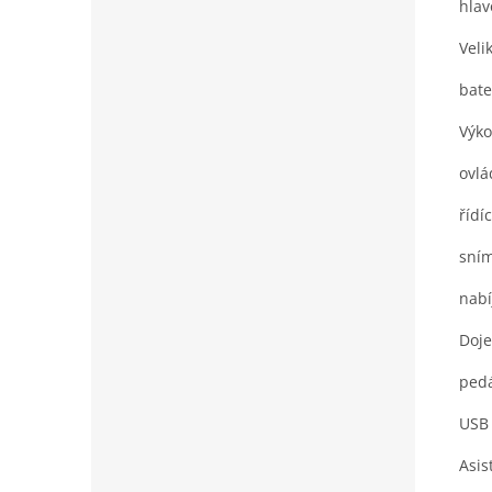
hlav
Veli
bate
Výk
ovlá
řídí
sním
nabí
Doje
pedá
USB 
Asis