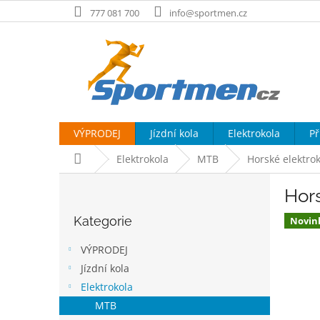
Přejít
777 081 700
info@sportmen.cz
na
obsah
VÝPRODEJ
Jízdní kola
Elektrokola
Př
Domů
Elektrokola
MTB
Horské elektrok
P
Hors
o
Přeskočit
s
Kategorie
kategorie
Novin
t
r
VÝPRODEJ
a
Jízdní kola
n
Elektrokola
n
í
MTB