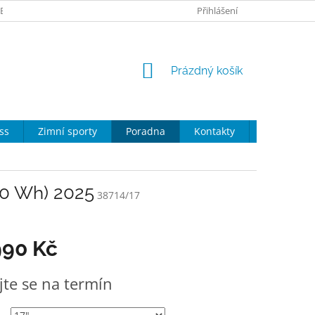
ZBOŽÍ
NÁKUP NA SPLÁTKY
NAKUPTE U NÁS
Přihlášení
PORADNA
NÁKUPNÍ
Prázdný košík
KOŠÍK
ss
Zimní sporty
Poradna
Kontakty
Moje obje
900 Wh) 2025
38714/17
990 Kč
jte se na termín