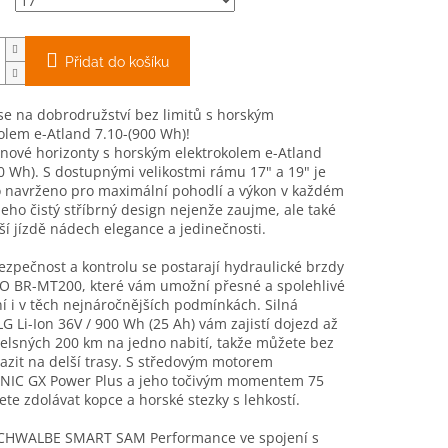
Přidat do košíku
se na dobrodružství bez limitů s horským
olem e-Atland 7.10-(900 Wh)!
nové horizonty s horským elektrokolem e-Atland
0 Wh). S dostupnými velikostmi rámu 17" a 19" je
o navrženo pro maximální pohodlí a výkon v každém
Jeho čistý stříbrný design nejenže zaujme, ale také
ší jízdě nádech elegance a jedinečnosti.
ezpečnost a kontrolu se postarají hydraulické brzdy
 BR-MT200, které vám umožní přesné a spolehlivé
í i v těch nejnáročnějších podmínkách. Silná
LG Li-Ion 36V / 900 Wh (25 Ah) vám zajistí dojezd až
elsných 200 km na jedno nabití, takže můžete bez
azit na delší trasy. S středovým motorem
IC GX Power Plus a jeho točivým momentem 75
e zdolávat kopce a horské stezky s lehkostí.
SCHWALBE SMART SAM Performance ve spojení s