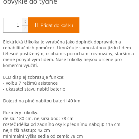
obvykle do týdne
cena:
Přidat do košíku
Elektrická tříkolka je vyráběna jako doplněk dopravních a
rehabilitačních pomůcek. Umožňuje samostatnou jízdu lidem
tělesně postiženým, osobám s poruchami rovnováhy, starším a
méně pohyblivým lidem. Naše tříkolky nejsou určené pro
komerční využití.
LCD displej zobrazuje funkce:
- volbu 7 režimů asistence
- ukazatel stavu nabití baterie
Dojezd na plně nabitou baterii 40 km.
Rozměry tříkolky:
délka: 180 cm, nejširší bod: 78 cm
rozteč (délka od zadního osy k přednímu náboji): 115 cm,
nejnižší nástup: 42 cm
minimální výška sedla od země: 78 cm