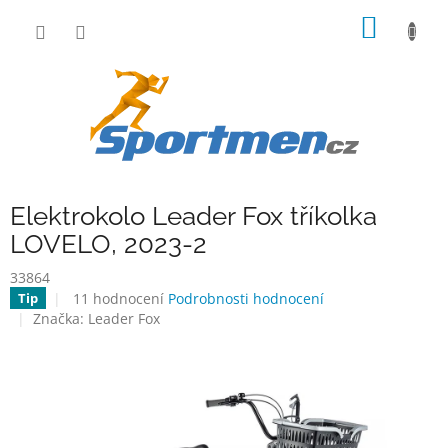
Přejít
NÁKUP
na
obsah
KOŠÍK
Elektrokolo Leader Fox tříkolka
LOVELO, 2023-2
33864
Průměrné
11 hodnocení
Podrobnosti hodnocení
Tip
hodnocení
Značka:
Leader Fox
produktu
je
3,1
z
5
hvězdiček.