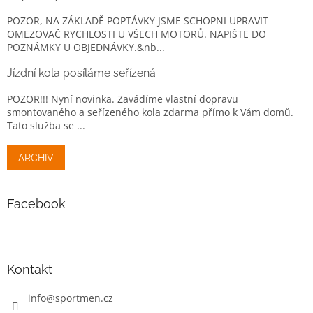
POZOR, NA ZÁKLADĚ POPTÁVKY JSME SCHOPNI UPRAVIT
OMEZOVAČ RYCHLOSTI U VŠECH MOTORŮ. NAPIŠTE DO
POZNÁMKY U OBJEDNÁVKY.&nb...
Jízdní kola posíláme seřízená
POZOR!!! Nyní novinka. Zavádíme vlastní dopravu
smontovaného a seřízeného kola zdarma přímo k Vám domů.
Tato služba se ...
ARCHIV
Facebook
Kontakt
info
@
sportmen.cz