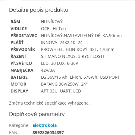
Detailní popis produktu
RÁM
HLINÍKOVÝ
VIDLICE
OCEL Hi-Ten
PŘEDSTAVEC
HLINÍKOVÝ,NASTAVITELNÝ DÉLKA:90mm
PLÁŠŤ
INNOVA ,24X2,10, 24''
PŘEVODNÍK
PROWHEEL, HLINÍKOVÝ, 38T, 170mm
ŘAZENÍ
SHIMANO NEXUS, 3 RYCHLOSTI
Př.SVĚTLO
LED, 30 LUX, 6-36V
NABÍJEČKA
42V/3A
BATERIE
LG 36V/16 Ah, Li-ion, 576Wh, USB PORT
MOTOR
BAFANG 36V/250W, 24''
DISPLAY
APT 03U, UART, LCD
Změna technické specifikace vyhrazena.
Doplňkové parametry
Kategorie
:
Elektrokola
EAN
:
8592826034397