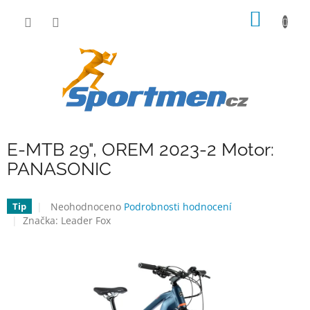
Přejít
NÁKUP
na
obsah
KOŠÍK
E-MTB 29", OREM 2023-2 Motor:
PANASONIC
Průměrné
Neohodnoceno
Podrobnosti hodnocení
Tip
hodnocení
Značka:
Leader Fox
produktu
je
0,0
z
5
hvězdiček.