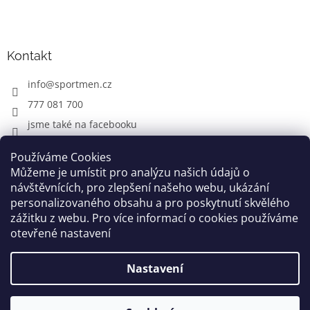
Kontakt
info
@
sportmen.cz
777 081 700
jsme také na facebooku
Používáme Cookies
Můžeme je umístit pro analýzu našich údajů o
CYKLO OBLEČENÍ
návštěvnících, pro zlepšení našeho webu, ukázání
personalizovaného obsahu a pro poskytnutí skvělého
zážitku z webu. Pro více informací o cookies používáme
otevřené nastavení
Vytvořil Shoptet
Nastavení
Copyright 2026
www.sportmen.cz
. Všechna práva
vyhrazena.