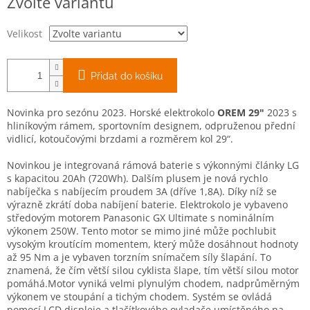
Zvolte variantu
cena:
Velikost
Přidat do košíku
Novinka pro sezónu 2023. Horské elektrokolo
OREM 29"
2023 s
hliníkovým rámem, sportovním designem, odpruženou přední
vidlicí, kotoučovými brzdami a rozměrem kol 29“.
Novinkou je integrovaná rámová baterie s výkonnými články LG
s kapacitou 20Ah (720Wh). Dalším plusem je nová rychlo
nabíječka s nabíjecím proudem 3A (dříve 1,8A). Díky níž se
výrazně zkrátí doba nabíjení baterie. Elektrokolo je vybaveno
středovým motorem Panasonic GX Ultimate s nominálním
výkonem 250W. Tento motor se mimo jiné může pochlubit
vysokým kroutícím momentem, který může dosáhnout hodnoty
až 95 Nm a je vybaven torzním snímačem síly šlapání. To
znamená, že čím větší silou cyklista šlape, tím větší silou motor
pomáhá.Motor vyniká velmi plynulým chodem, nadprůměrným
výkonem ve stoupání a tichým chodem. Systém se ovládá
pomocí LCD displeje a tlačítkového ovladače umístěného na