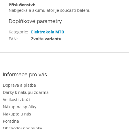
Příslušenství:
Nabíječka a akumulátor je součástí balení.
Doplňkové parametry
Kategorie
:
Elektrokola MTB
EAN
:
Zvolte variantu
Z
á
p
a
Informace pro vás
t
Doprava a platba
í
Dárky k nákupu zdarma
Velikosti zboží
Nákup na splátky
Nakupte u nás
Poradna
Obchodní podmínky