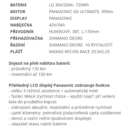
BATERIE
LG 36V/20Ah, 720Wh
MOTOR
PANASONIC GX ULTIMATE, 95Nm
DISPLAY
PANASONIC
NABÍJEČKA
42V/3Ah
PŘEVODNÍK
HLINÍKOVÝ, 38T, L:170mm
PŘEHAZOVAČKA
SHIMANO DEORE
ŘAZENÍ
SHIMANO DEORE, 10 RYCHLOSTÍ
PLÁŠŤ
MAXXIS RECON RACE 29,5X2,25
Dojezd na plně nabitou baterii:
- průměrný 120 km
- maximální až 150 km
Přehledný LCD displej Panasonic zobrazuje funkce:
- volbu 3 režimů asistence + automatický mód
- funkci WALK (rychlost chůze – využití např: při vedení
kola do prudkého kopce)
- zobrazení aktuální, maximální a průměrné rychlosti
- ujeté kilometry: jednotlivá jízda/celková ujeta vzdálenost
- denní a noční režim (podsvícení displeje)
- ukazatel stavu nabití baterie