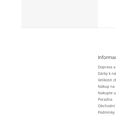
Z
á
p
a
t
Informa
í
Doprava a
Dárky k n
Velikosti z
Nákup na 
Nakupte u
Poradna
Obchodní
Podmínky 