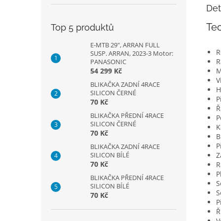
Det
Tec
Top 5 produktů
E-MTB 29", ARRAN FULL
R
SUSP. ARRAN, 2023-3 Motor:
R
PANASONIC
M
54 299 Kč
V
BLIKAČKA ZADNÍ 4RACE
H
SILICON ČERNÉ
P
70 Kč
Ř
BLIKAČKA PŘEDNÍ 4RACE
P
SILICON ČERNÉ
K
70 Kč
B
P
BLIKAČKA ZADNÍ 4RACE
Z
SILICON BÍLÉ
70 Kč
R
P
BLIKAČKA PŘEDNÍ 4RACE
S
SILICON BÍLÉ
S
70 Kč
P
Ř
V