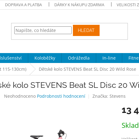
DOPRAVA A PLATBA
DÁRKY K NÁKUPU ZDARMA
VELIKOSTI 
HLEDAT
íslušenství
Koloběžky
Odrážedla
In-line
Fitne
et 115-130cm)
Dětské kolo STEVENS Beat SL Disc 20 Wild Rose
ské kolo STEVENS Beat SL Disc 20 W
Průměrné
Neohodnoceno
Podrobnosti hodnocení
Značka:
Stevens
hodnocení
13 
produktu
je
0,0
Měrná
Skla
z
cena:
5
hvězdiček.