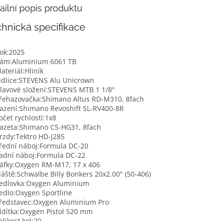
ailní popis produktu
hnická specifikace
ok:
2025
ám:
Aluminium 6061 TB
ateriál:
Hliník
idlice:
STEVENS Alu Unicrown
lavové složení:
STEVENS MTB 1 1/8"
řehazovačka:
Shimano Altus RD-M310, 8fach
azení:
Shimano Revoshift SL-RV400-8R
očet rychlostí:
1x8
azeta:
Shimano CS-HG31, 8fach
rzdy:
Tektro HD-J285
řední náboj:
Formula DC-20
adní náboj:
Formula DC-22
áfky:
Oxygen RM-M17, 17 x 406
láště:
Schwalbe Billy Bonkers 20x2.00" (50-406)
edlovka:
Oxygen Aluminium
edlo:
Oxygen Sportline
ředstavec:
Oxygen Aluminium Pro
ídítka:
Oxygen Pistol 520 mm
elikost kol:
20