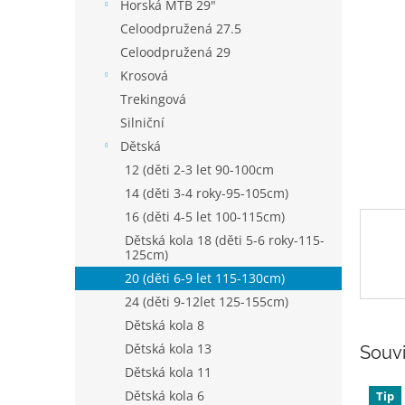
p
Horská MTB 29"
a
Celoodpružená 27.5
n
Celoodpružená 29
e
Krosová
l
Trekingová
Silniční
Dětská
12 (děti 2-3 let 90-100cm
14 (děti 3-4 roky-95-105cm)
16 (děti 4-5 let 100-115cm)
Dětská kola 18 (děti 5-6 roky-115-
125cm)
20 (děti 6-9 let 115-130cm)
24 (děti 9-12let 125-155cm)
Dětská kola 8
Dětská kola 13
Souvi
Dětská kola 11
Dětská kola 6
Tip