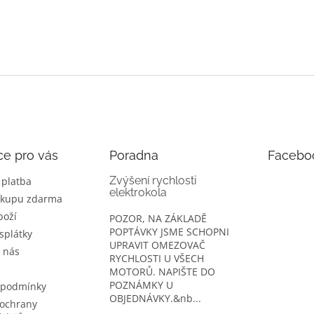
ce pro vás
Poradna
Facebo
Zvýšení rychlosti
 platba
elektrokola
ákupu zdarma
boží
POZOR, NA ZÁKLADĚ
POPTÁVKY JSME SCHOPNI
splátky
UPRAVIT OMEZOVAČ
 nás
RYCHLOSTI U VŠECH
MOTORŮ. NAPIŠTE DO
POZNÁMKY U
 podmínky
OBJEDNÁVKY.&nb...
ochrany