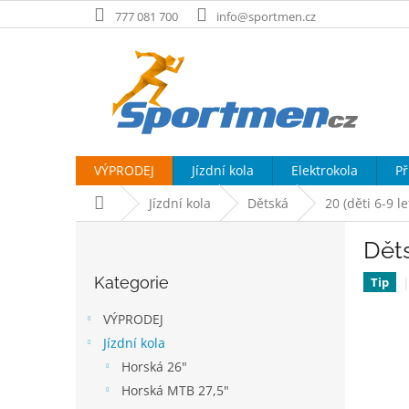
Přejít
777 081 700
info@sportmen.cz
na
obsah
VÝPRODEJ
Jízdní kola
Elektrokola
Př
Domů
Jízdní kola
Dětská
20 (děti 6-9 l
P
Dět
o
Přeskočit
s
Kategorie
kategorie
Tip
t
r
VÝPRODEJ
a
Jízdní kola
n
Horská 26"
n
í
Horská MTB 27,5"