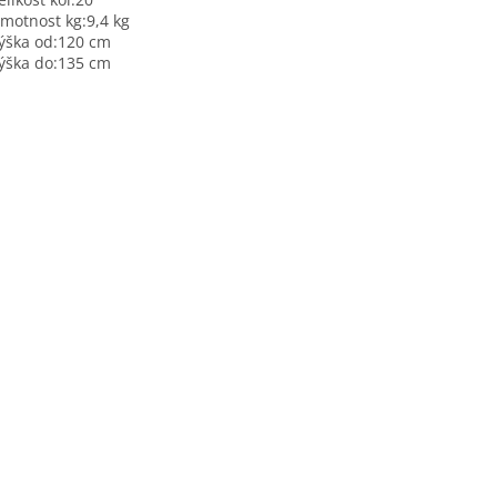
motnost kg:
9,4 kg
ýška od:
120 cm
ýška do:
135 cm