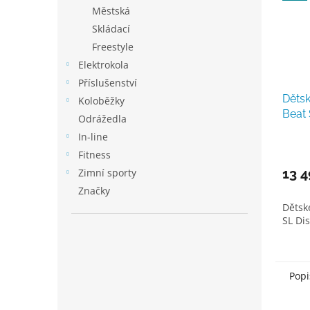
Městská
Skládací
Freestyle
Elektrokola
Příslušenství
Děts
Koloběžky
Beat 
Odrážedla
In-line
Fitness
13 4
Zimní sporty
Značky
Dětsk
SL Di
Popi