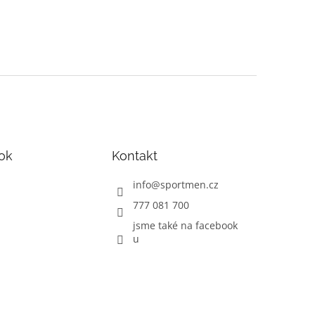
ok
Kontakt
info
@
sportmen.cz
777 081 700
jsme také na facebook
u