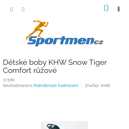
Přejít
NÁKUP
na
obsah
KOŠÍK
Dětské boby KHW Snow Tiger
Comfort růžové
31599
Průměrné
Neohodnoceno
Podrobnosti hodnocení
Značka:
KHW
hodnocení
produktu
je
0,0
z
5
hvězdiček.