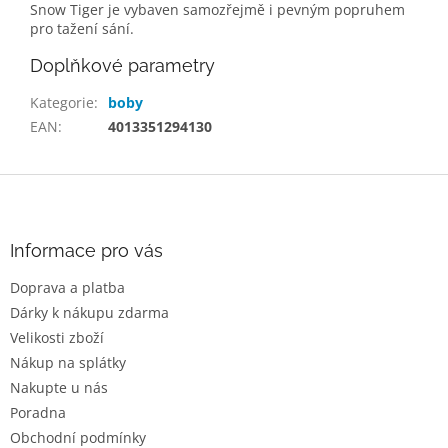
Snow Tiger je vybaven samozřejmě i pevným popruhem
pro tažení sání.
Doplňkové parametry
Kategorie
:
boby
EAN
:
4013351294130
Z
á
p
a
Informace pro vás
t
Doprava a platba
í
Dárky k nákupu zdarma
Velikosti zboží
Nákup na splátky
Nakupte u nás
Poradna
Obchodní podmínky