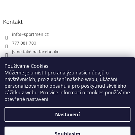
Kontakt
info
@
sportmen.cz
777 081 700
jsme také na facebooku
Používáme Cookies
Můžeme je umístit pro analýzu našich údajů o
CYKLO OBLEČENÍ
návštěvnících, pro zlepšení našeho webu, ukázání
personalizovaného obsahu a pro poskytnutí skvělého
zážitku z webu. Pro více informací o cookies používáme
otevřené nastavení
Vytvořil Shoptet
Nastavení
Copyright 2026
www.sportmen.cz
. Všechna práva
vyhrazena.
Souhlasím