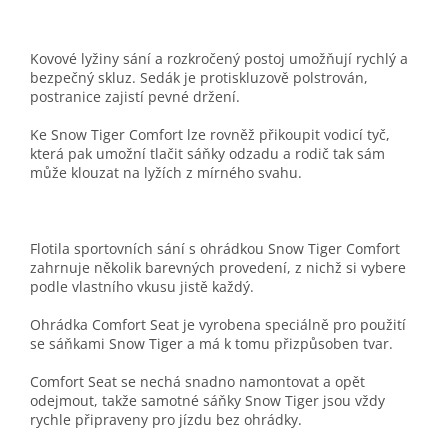
Kovové lyžiny sání a rozkročený postoj umožňují rychlý a
bezpečný skluz. Sedák je protiskluzově polstrován,
postranice zajistí pevné držení.
Ke Snow Tiger Comfort lze rovněž přikoupit vodicí tyč,
která pak umožní tlačit sáňky odzadu a rodič tak sám
může klouzat na lyžích z mírného svahu.
Flotila sportovních sání s ohrádkou Snow Tiger Comfort
zahrnuje několik barevných provedení, z nichž si vybere
podle vlastního vkusu jistě každý.
Ohrádka Comfort Seat je vyrobena speciálně pro použití
se sáňkami Snow Tiger a má k tomu přizpůsoben tvar.
Comfort Seat se nechá snadno namontovat a opět
odejmout, takže samotné sáňky Snow Tiger jsou vždy
rychle připraveny pro jízdu bez ohrádky.