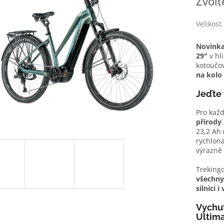
Zvolt
z
cena:
5
hvězdiček.
Velikost
Novinka
29"
v hl
kotoučo
na kolo 
Jeďte
Pro kaž
přírody
23,2 Ah 
rychlona
výrazně 
Trekingo
všechny,
silnici 
Vychut
Ultim