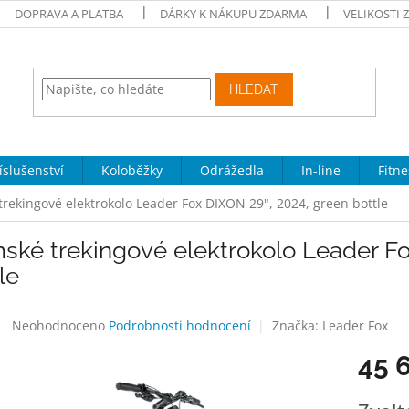
DOPRAVA A PLATBA
DÁRKY K NÁKUPU ZDARMA
VELIKOSTI 
HLEDAT
íslušenství
Koloběžky
Odrážedla
In-line
Fitne
rekingové elektrokolo Leader Fox DIXON 29", 2024, green bottle
ské trekingové elektrokolo Leader Fo
le
Průměrné
Neohodnoceno
Podrobnosti hodnocení
Značka:
Leader Fox
hodnocení
45 
produktu
je
0,0
Měrná