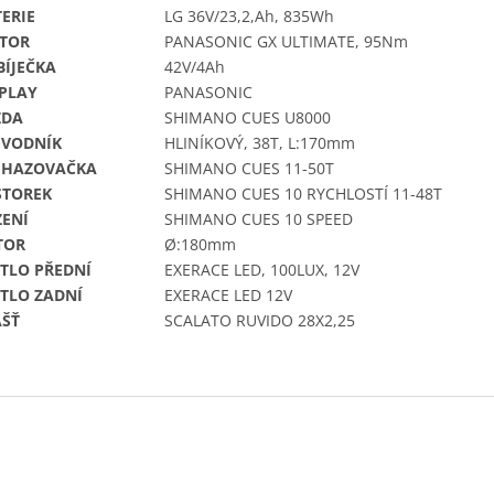
ERIE
LG 36V/23,2,Ah, 835Wh
TOR
PANASONIC GX ULTIMATE, 95Nm
BÍJEČKA
42V/4Ah
SPLAY
PANASONIC
ZDA
SHIMANO CUES U8000
EVODNÍK
HLINÍKOVÝ, 38T, L:170mm
EHAZOVAČKA
SHIMANO CUES 11-50T
STOREK
SHIMANO CUES 10 RYCHLOSTÍ 11-48T
ZENÍ
SHIMANO CUES 10 SPEED
TOR
Ø:180mm
TLO PŘEDNÍ
EXERACE LED, 100LUX, 12V
TLO ZADNÍ
EXERACE LED 12V
ÁŠŤ
SCALATO RUVIDO 28X2,25