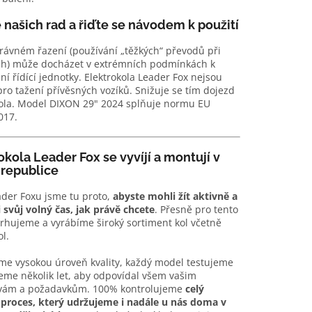
 našich rad a řiďte se návodem k použití
rávném řazení (používání „těžkých“ převodů při
ch) může docházet v extrémních podmínkách k
ní řídící jednotky. Elektrokola Leader Fox nejsou
ro tažení přívěsných vozíků. Snižuje se tím dojezd
kola. Model DIXON 29" 2024 splňuje normu EU
017.
okola Leader Fox se vyvíjí a montují v
republice
der Foxu jsme tu proto,
abyste mohli žít aktivně a
i svůj volný čas, jak právě chcete
. Přesně pro tento
rhujeme a vyrábíme široký sortiment kol včetně
l.
me vysokou úroveň kvality, každý model testujeme
eme několik let, aby odpovídal všem vašim
vám a požadavkům. 100% kontrolujeme
celý
 proces, který udržujeme i nadále u nás doma v