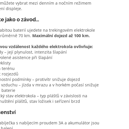
i můžete vybrat mezi denním a nočním režimem
ní displeje.
e jako o závod…
abitou baterií ujedete na trekingovém elektrokole
růměrně 70 km.
Maximální dojezd až 100 km.
vou vzdálenost každého elektrokola ovlivňuje:
zdy – její plynulost, intenzita šlapání
volené asistence při šlapání
klisty
a terénu
t rozjezdů
nostní podmínky – protivítr snižuje dojezd
a vzduchu – jízda v mrazu a v horkém počasí snižuje
 baterie
cký stav elektrokola – typ plášťů v závislosti na
huštění plášťů, stav ložisek i seřízení brzd
šenství
abíječka s nabíjecím proudem 3A a akumulátor jsou
 balení.