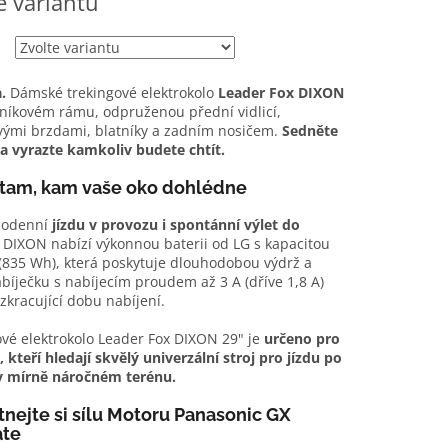
e variantu
.
Dámské trekingové elektrokolo
Leader Fox DIXON
iníkovém rámu, odpruženou přední vidlicí,
vými brzdami, blatníky a zadním nosičem.
Sedněte
a vyrazte kamkoliv budete chtít.
 tam, kam vaše oko dohlédne
dodenní
jízdu v provozu i spontánní výlet do
. DIXON nabízí výkonnou baterii od LG s kapacitou
(835 Wh), která poskytuje dlouhodobou výdrž a
bíječku s nabíjecím proudem až 3 A (dříve 1,8 A)
zkracující dobu nabíjení.
vé elektrokolo Leader Fox DIXON 29" je
určeno pro
 kteří hledají skvělý univerzální stroj pro jízdu po
i v mírně náročném terénu.
nejte si sílu Motoru Panasonic GX
ate