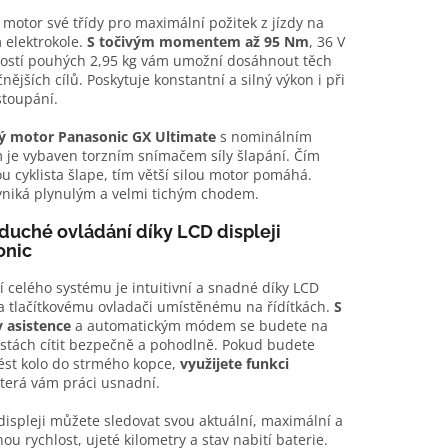
 motor své třídy pro maximální požitek z jízdy na
elektrokole.
S točivým momentem až 95 Nm
, 36 V
ostí pouhých 2,95 kg vám umožní dosáhnout těch
nějších cílů. Poskytuje konstantní a silný výkon i při
stoupání.
ý motor Panasonic GX Ultimate
s nominálním
 je vybaven torzním snímačem síly šlapání. Čím
lou cyklista šlape, tím větší silou motor pomáhá.
yniká plynulým a velmi tichým chodem.
uché ovládání díky LCD displeji
onic
 celého systému je intuitivní a snadné díky LCD
 a tlačítkovému ovladači umístěnému na řídítkách.
S
 asistence
a automatickým módem se budete na
stách cítit bezpečně a pohodlně. Pokud budete
st kolo do strmého kopce,
využijete funkci
terá vám práci usnadní.
ispleji můžete sledovat svou aktuální, maximální a
u rychlost, ujeté kilometry a stav nabití baterie.