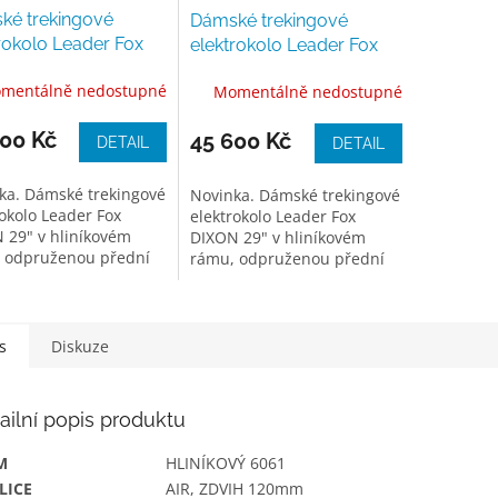
ké trekingové
Dámské trekingové
rokolo Leader Fox
elektrokolo Leader Fox
 29", 2024, green
DIXON 29", 2024, white
mentálně nedostupné
Momentálně nedostupné
shiny
600 Kč
45 600 Kč
DETAIL
DETAIL
ka. Dámské trekingové
Novinka. Dámské trekingové
rokolo Leader Fox
elektrokolo Leader Fox
 29" v hliníkovém
DIXON 29" v hliníkovém
 odpruženou přední
rámu, odpruženou přední
í, kotoučovými
vidlicí, kotoučovými
mi, blatníky a
brzdami, blatníky a
m...
zadním...
s
Diskuze
ailní popis produktu
M
HLINÍKOVÝ 6061
LICE
AIR, ZDVIH 120mm