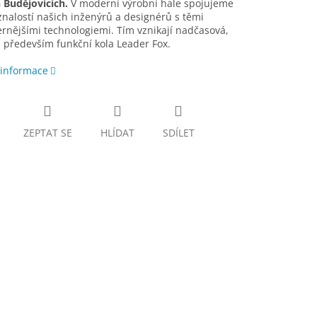
 Budějovicích.
V moderní výrobní hale spojujeme
nalostí našich inženýrů a designérů s těmi
nějšími technologiemi. Tím vznikají nadčasová,
 především funkční kola Leader Fox.
 informace
ZEPTAT SE
HLÍDAT
SDÍLET