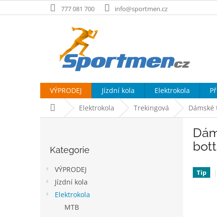
Přejít
777 081 700
info@sportmen.cz
na
obsah
VÝPRODEJ
Jízdní kola
Elektrokola
Př
Domů
Elektrokola
Trekingová
Dámské t
P
Dám
o
Přeskočit
s
bott
Kategorie
kategorie
t
r
VÝPRODEJ
Tip
a
Jízdní kola
n
Elektrokola
n
í
MTB