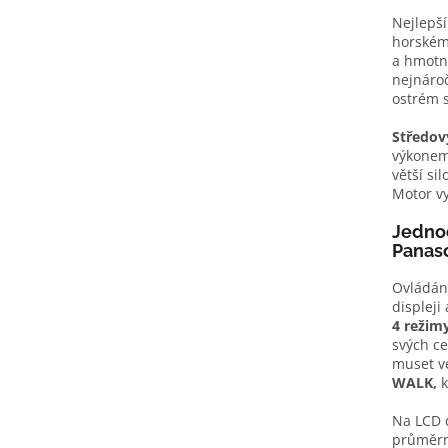
Nejlepší
horském 
a hmotn
nejnároč
ostrém 
Středov
výkonem
větší si
Motor v
Jednod
Panas
Ovládání
displeji
4 režimy
svých ce
muset vé
WALK,
k
Na LCD d
průměrno