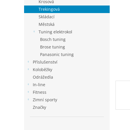
p
Krosová
a
Trekingová
n
Skládací
e
Městská
l
Tuning elektrokol
Bosch tuning
Brose tuning
Panasonic tuning
Příslušenství
Koloběžky
Odrážedla
In-line
Fitness
Zimní sporty
Značky