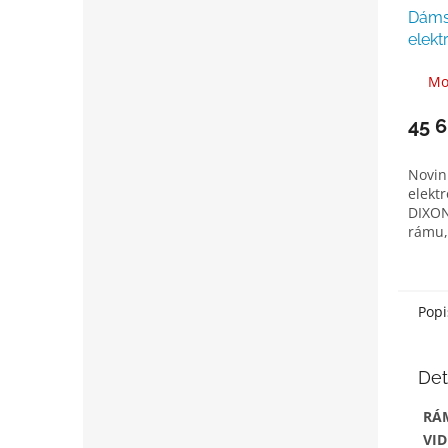
Dáms
elekt
DIXON
Mo
light
45 
Novin
elekt
DIXON
rámu,
vidlic
brzda
zadní
Popi
Det
RÁ
VID