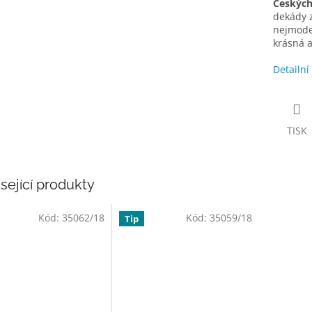
Českých
dekády z
nejmoder
krásná a
Detailní
TISK
sející produkty
Kód:
35062/18
Kód:
35059/18
Tip