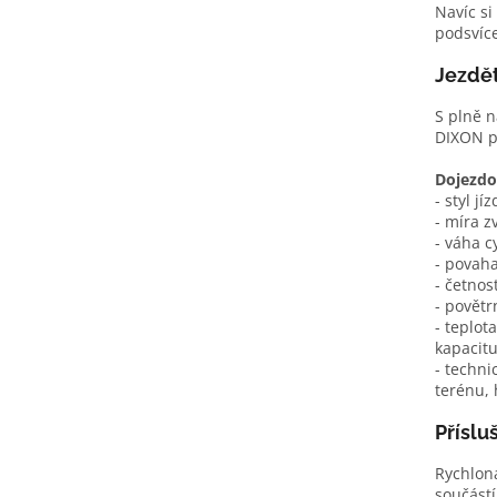
Navíc s
podsvíce
Jezdět
S plně n
DIXON p
Dojezdo
- styl jí
- míra z
- váha cy
- povah
- četnos
- povětr
- teplot
kapacitu
- techni
terénu, 
Příslu
Rychlon
součástí