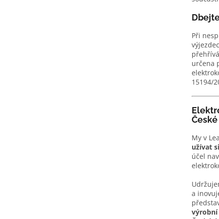
Dbejte
Při nesp
výjezde
přehřívá
určena p
elektro
15194/2
Elektr
České 
My v Lea
užívat s
účel nav
elektroko
Udržuje
a inovuj
předsta
výrobní