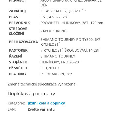
Př.NÁBOJ
AF55,HLINÍKOVÁ,RYCHLOUPÍNÁK,32
DĚR
Za.NÁBOJ
KT A52R,ALLOY,QR,32 DĚR
PLÁŠŤ
CST, 42-622, 28''
PŘEVODNÍK
PROWHEEL, HLINÍKOVÝ, 38T, 170mm
STŘEDOVÉ
ZAPOUZDŘENÉ
SLOŽENÍ
SHIMANO TOURNEY RD-TY300, 6/7
PŘEHAZOVAČKA
RYCHLOSTÍ
PASTOREK
7 RYCHLOSTÍ ,ŠROUBOVACÍ,14-28T
ŘAZENÍ
SHIMANO TOURNEY
STOJÁNEK
HLINÍKOVÝ, PRO 20-28''
Př.SVĚTLO
LED,20 LUX
BLATNÍKY
POLYCARBON, 28''
Změna technické specifikace vyhrazena.
Doplňkové parametry
Kategorie
:
Jízdní kola a doplňky
EAN
:
Zvolte variantu