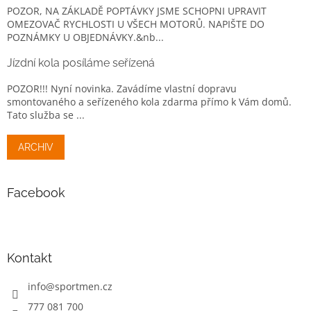
POZOR, NA ZÁKLADĚ POPTÁVKY JSME SCHOPNI UPRAVIT
OMEZOVAČ RYCHLOSTI U VŠECH MOTORŮ. NAPIŠTE DO
POZNÁMKY U OBJEDNÁVKY.&nb...
Jízdní kola posíláme seřízená
POZOR!!! Nyní novinka. Zavádíme vlastní dopravu
smontovaného a seřízeného kola zdarma přímo k Vám domů.
Tato služba se ...
ARCHIV
Facebook
Kontakt
info
@
sportmen.cz
777 081 700