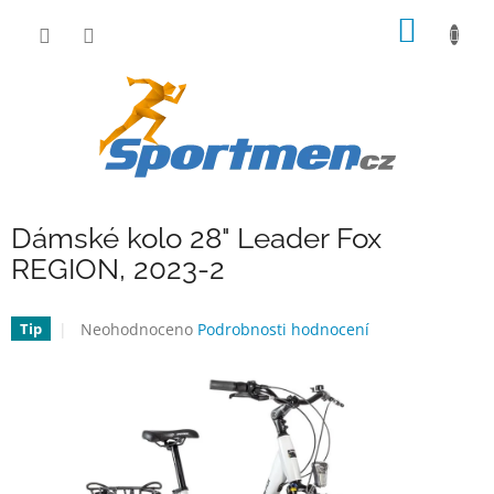
Přejít
NÁKUP
na
obsah
KOŠÍK
Dámské kolo 28" Leader Fox
REGION, 2023-2
Průměrné
Neohodnoceno
Podrobnosti hodnocení
Tip
hodnocení
produktu
je
0,0
z
5
hvězdiček.