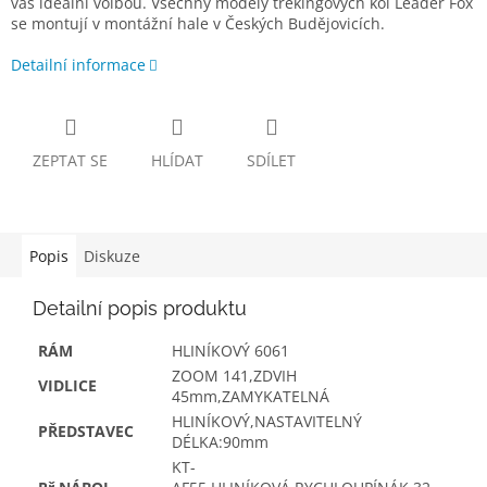
vás ideální volbou. Všechny modely trekingových kol Leader Fox
se montují v montážní hale v Českých Budějovicích.
Detailní informace
ZEPTAT SE
HLÍDAT
SDÍLET
Popis
Diskuze
Detailní popis produktu
RÁM
HLINÍKOVÝ 6061
ZOOM 141,ZDVIH
VIDLICE
45mm,ZAMYKATELNÁ
HLINÍKOVÝ,NASTAVITELNÝ
PŘEDSTAVEC
DÉLKA:90mm
KT-