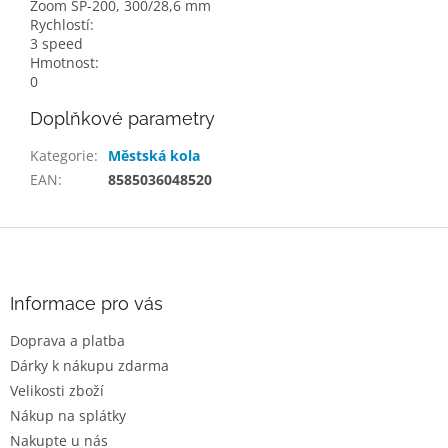
Zoom SP-200, 300/28,6 mm
Rychlostí:
3 speed
Hmotnost:
0
Doplňkové parametry
Kategorie
:
Městská kola
EAN
:
8585036048520
Z
á
p
a
Informace pro vás
t
Doprava a platba
í
Dárky k nákupu zdarma
Velikosti zboží
Nákup na splátky
Nakupte u nás