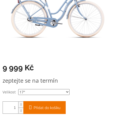
9 999 Kč
Měrná
zeptejte se na termín
cena:
Velikost
Přidat do košíku