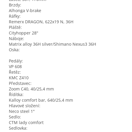
Brzdy:
Alhonga V-brake
Ráfky:
Remerx DRAGON, 622x19 N, 36H
Pláště:
Cityhopper 28"
Náboje:
Matrix alloy 36H silver/Shimano Nexus3 36H
Oska:
Pedály:
VP 608
Řetěz:
KMC Z410
Představec:
Zoom C40, 40/25,4 mm
Řídítka:
Kalloy comfort bar, 640/25,4 mm
Hlavové složení:
Neco steel 1"
Sedlo:
CTM lady comfort
Sedlovka: