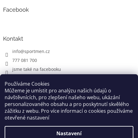
Facebook
Kontakt
info
@
sportmen.cz
777 081 700
jsme také na facebooku
Používáme Cookies
Můžeme je umístit pro analýzu našich údajů o
CYKLO OBLEČENÍ
návštěvnících, pro zlepšení našeho webu, ukázání
personalizovaného obsahu a pro poskytnutí skvělého
zážitku z webu. Pro více informací o cookies používáme
otevřené nastavení
Vytvořil Shoptet
Nastavení