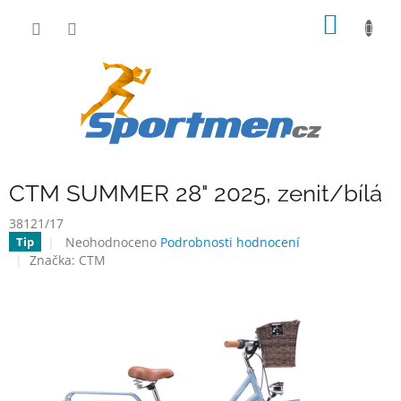
Přejít
NÁKUP
na
obsah
KOŠÍK
CTM SUMMER 28" 2025, zenit/bílá
38121/17
Průměrné
Neohodnoceno
Podrobnosti hodnocení
Tip
hodnocení
Značka:
CTM
produktu
je
0,0
z
5
hvězdiček.