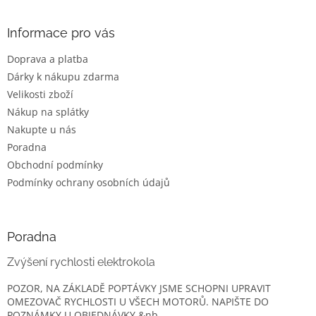
á
p
a
Informace pro vás
t
Doprava a platba
í
Dárky k nákupu zdarma
Velikosti zboží
Nákup na splátky
Nakupte u nás
Poradna
Obchodní podmínky
Podmínky ochrany osobních údajů
Poradna
Zvýšení rychlosti elektrokola
POZOR, NA ZÁKLADĚ POPTÁVKY JSME SCHOPNI UPRAVIT
OMEZOVAČ RYCHLOSTI U VŠECH MOTORŮ. NAPIŠTE DO
POZNÁMKY U OBJEDNÁVKY.&nb...