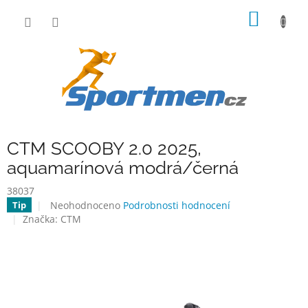
Přejít
NÁKUP
na
obsah
KOŠÍK
CTM SCOOBY 2.0 2025,
aquamarínová modrá/černá
38037
Průměrné
Neohodnoceno
Podrobnosti hodnocení
Tip
hodnocení
Značka:
CTM
produktu
je
0,0
z
5
hvězdiček.