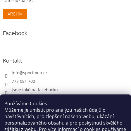
Tato služba se ...
ARCHIV
Facebook
Kontakt
info
@
sportmen.cz
777 081 700
jsme také na facebooku
Používáme Cookies
Můžeme je umístit pro analýzu našich údajů o
CYKLO OBLEČENÍ
návštěvnících, pro zlepšení našeho webu, ukázání
personalizovaného obsahu a pro poskytnutí skvělého
zážitku z webu. Pro více informací o cookies používáme