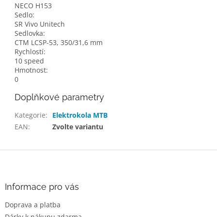
NECO H153
Sedlo:
SR Vivo Unitech
Sedlovka:
CTM LCSP-53, 350/31,6 mm
Rychlostí:
10 speed
Hmotnost:
0
Doplňkové parametry
Kategorie
:
Elektrokola MTB
EAN
:
Zvolte variantu
Z
á
p
a
Informace pro vás
t
Doprava a platba
í
Dárky k nákupu zdarma