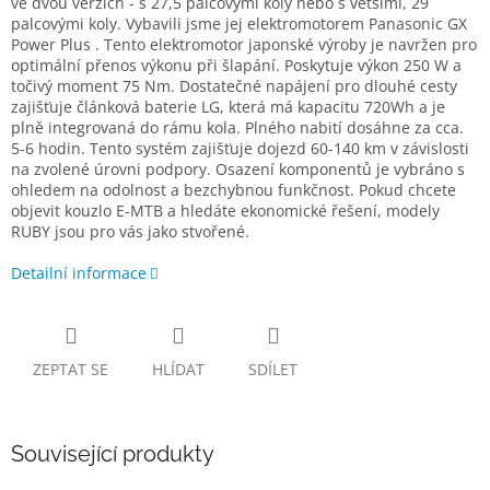
ve dvou verzích - s 27,5 palcovými koly nebo s většími, 29
palcovými koly. Vybavili jsme jej elektromotorem Panasonic GX
Power Plus . Tento elektromotor japonské výroby je navržen pro
optimální přenos výkonu při šlapání. Poskytuje výkon 250 W a
točivý moment 75 Nm. Dostatečné napájení pro dlouhé cesty
zajišťuje článková baterie LG, která má kapacitu 720Wh a je
plně integrovaná do rámu kola. Plného nabití dosáhne za cca.
5-6 hodin. Tento systém zajišťuje dojezd 60-140 km v závislosti
na zvolené úrovni podpory. Osazení komponentů je vybráno s
ohledem na odolnost a bezchybnou funkčnost. Pokud chcete
objevit kouzlo E-MTB a hledáte ekonomické řešení, modely
RUBY jsou pro vás jako stvořené.
Detailní informace
ZEPTAT SE
HLÍDAT
SDÍLET
Související produkty