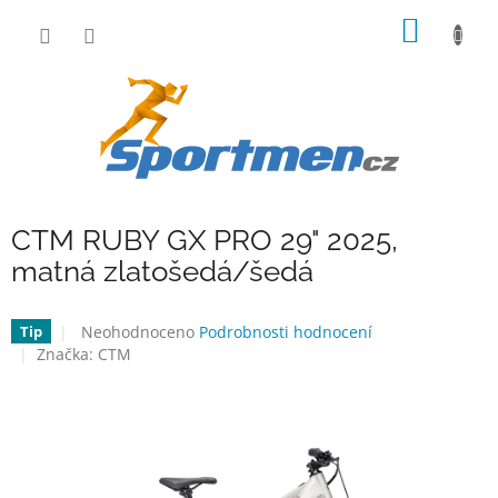
Přejít
NÁKUP
na
obsah
KOŠÍK
CTM RUBY GX PRO 29" 2025,
matná zlatošedá/šedá
Průměrné
Neohodnoceno
Podrobnosti hodnocení
Tip
hodnocení
Značka:
CTM
produktu
je
0,0
z
5
hvězdiček.