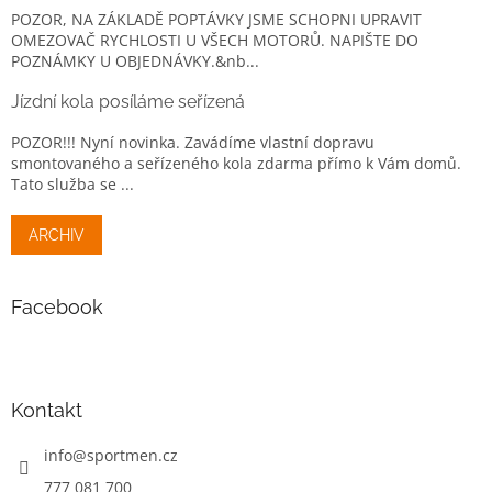
POZOR, NA ZÁKLADĚ POPTÁVKY JSME SCHOPNI UPRAVIT
OMEZOVAČ RYCHLOSTI U VŠECH MOTORŮ. NAPIŠTE DO
POZNÁMKY U OBJEDNÁVKY.&nb...
Jízdní kola posíláme seřízená
POZOR!!! Nyní novinka. Zavádíme vlastní dopravu
smontovaného a seřízeného kola zdarma přímo k Vám domů.
Tato služba se ...
ARCHIV
Facebook
Kontakt
info
@
sportmen.cz
777 081 700