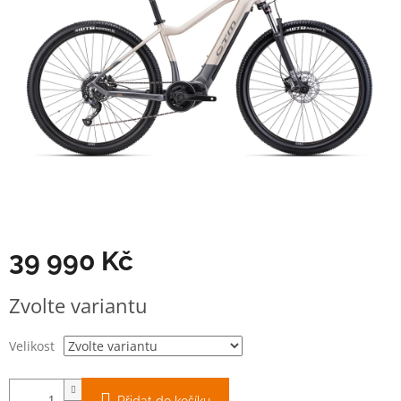
39 990 Kč
Měrná
Zvolte variantu
cena:
Velikost