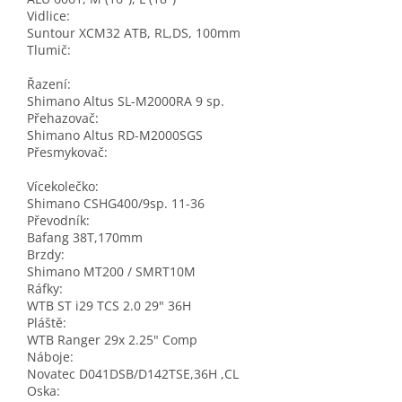
Vidlice:
Suntour XCM32 ATB, RL,DS, 100mm
Tlumič:
Řazení:
Shimano Altus SL-M2000RA 9 sp.
Přehazovač:
Shimano Altus RD-M2000SGS
Přesmykovač:
Vícekolečko:
Shimano CSHG400/9sp. 11-36
Převodník:
Bafang 38T,170mm
Brzdy:
Shimano MT200 / SMRT10M
Ráfky:
WTB ST i29 TCS 2.0 29" 36H
Pláště:
WTB Ranger 29x 2.25" Comp
Náboje:
Novatec D041DSB/D142TSE,36H ,CL
Oska: