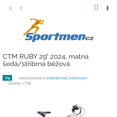
Přejít
NÁKUP
na
obsah
KOŠÍK
CTM RUBY 29" 2024, matná
šedá/stříbrná béžová
Průměrné
Neohodnoceno
Podrobnosti hodnocení
Tip
hodnocení
Značka:
CTM
produktu
je
0,0
z
5
hvězdiček.