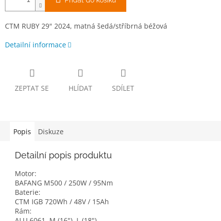
Přidat do košíku
CTM RUBY 29" 2024, matná šedá/stříbrná béžová
Detailní informace
ZEPTAT SE
HLÍDAT
SDÍLET
Popis
Diskuze
Detailní popis produktu
Motor:
BAFANG M500 / 250W / 95Nm
Baterie:
CTM IGB 720Wh / 48V / 15Ah
Rám:
ALU 6061, M (16"), L (18")