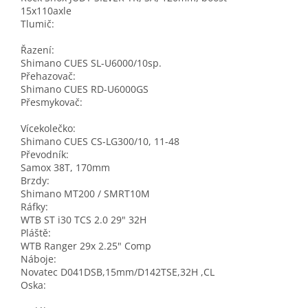
15x110axle
Tlumič:
Řazení:
Shimano CUES SL-U6000/10sp.
Přehazovač:
Shimano CUES RD-U6000GS
Přesmykovač:
Vícekolečko:
Shimano CUES CS-LG300/10, 11-48
Převodník:
Samox 38T, 170mm
Brzdy:
Shimano MT200 / SMRT10M
Ráfky:
WTB ST i30 TCS 2.0 29" 32H
Pláště:
WTB Ranger 29x 2.25" Comp
Náboje:
Novatec D041DSB,15mm/D142TSE,32H ,CL
Oska: