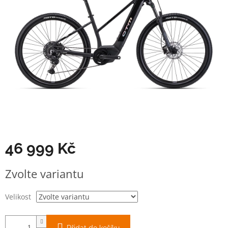
46 999 Kč
Měrná
Zvolte variantu
cena:
Velikost