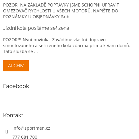
POZOR, NA ZÁKLADĚ POPTÁVKY JSME SCHOPNI UPRAVIT
OMEZOVAČ RYCHLOSTI U VŠECH MOTORŮ. NAPIŠTE DO
POZNÁMKY U OBJEDNÁVKY.&nb...
Jízdní kola posíláme seřízená
POZOR!!! Nyní novinka. Zavádíme vlastní dopravu
smontovaného a seřízeného kola zdarma přímo k Vám domů.
Tato služba se ...
ARCHIV
Facebook
Kontakt
info
@
sportmen.cz
777 081 700