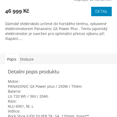
46 999 Kč
DETAIL
Dámské elektrokolo určené do horského terénu, vybavené
elektromotorem Panasonic GX Power Plus . Tento japonský
elektromotor je navržen pro optimální přenos výkonu při
šlapání....
Popis
Diskuze
Detailní popis produktu
Motor:
PANASONIC GX Power plus / 250W / 75Nm
Baterie:
LG 720 Wh / 36V / 20Ah
Rám:
ALU 6061, M, L
Vidlice:
Rock Shox JUDY SILVER TK, SA, 120mm, boost™