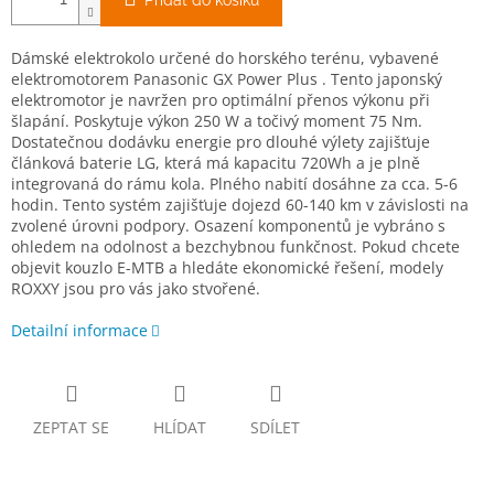
Přidat do košíku
Dámské elektrokolo určené do horského terénu, vybavené
elektromotorem Panasonic GX Power Plus . Tento japonský
elektromotor je navržen pro optimální přenos výkonu při
šlapání. Poskytuje výkon 250 W a točivý moment 75 Nm.
Dostatečnou dodávku energie pro dlouhé výlety zajišťuje
článková baterie LG, která má kapacitu 720Wh a je plně
integrovaná do rámu kola. Plného nabití dosáhne za cca. 5-6
hodin. Tento systém zajišťuje dojezd 60-140 km v závislosti na
zvolené úrovni podpory. Osazení komponentů je vybráno s
ohledem na odolnost a bezchybnou funkčnost. Pokud chcete
objevit kouzlo E-MTB a hledáte ekonomické řešení, modely
ROXXY jsou pro vás jako stvořené.
Detailní informace
ZEPTAT SE
HLÍDAT
SDÍLET