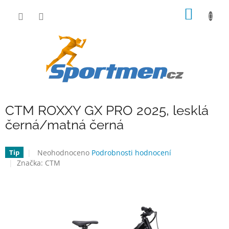
Přejít
NÁKUP
na
obsah
KOŠÍK
CTM ROXXY GX PRO 2025, lesklá
černá/matná černá
Průměrné
Neohodnoceno
Podrobnosti hodnocení
Tip
hodnocení
Značka:
CTM
produktu
je
0,0
z
5
hvězdiček.