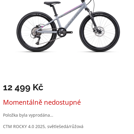
12 499 Kč
Měrná
Momentálně nedostupné
cena:
Položka byla vyprodána…
CTM ROCKY 4.0 2025, světlešedá/růžová