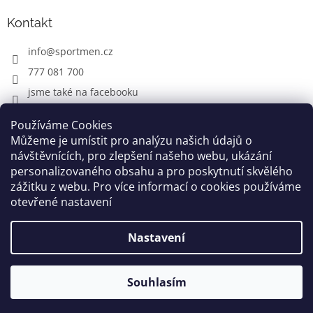
Kontakt
info
@
sportmen.cz
777 081 700
jsme také na facebooku
Používáme Cookies
Můžeme je umístit pro analýzu našich údajů o
CYKLO OBLEČENÍ
návštěvnících, pro zlepšení našeho webu, ukázání
personalizovaného obsahu a pro poskytnutí skvělého
zážitku z webu. Pro více informací o cookies používáme
otevřené nastavení
Vytvořil Shoptet
Nastavení
Copyright 2026
www.sportmen.cz
. Všechna práva
vyhrazena.
Souhlasím
Grafika a úprava šablóny
Milan Markovič