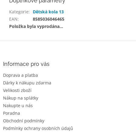
Doplňkové parametry
Kategorie
:
Dětská kola 13
EAN
:
8585036046465
Položka byla vyprodána…
Z
á
p
a
Informace pro vás
t
Doprava a platba
í
Dárky k nákupu zdarma
Velikosti zboží
Nákup na splátky
Nakupte u nás
Poradna
Obchodní podmínky
Podmínky ochrany osobních údajů