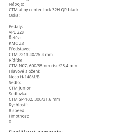
Náboje:
CTM alloy center-lock 32H QR black
Oska:
Pedály:
VPE 229
Řetěz:
KMC Z8
Představec:
CTM 7213 40/25,4 mm
Řídítka:
CTM N07, 600/35mm rise/25,4 mm
Hlavové složení:
Neco H-148M/B
Sedlo:
CTM junior
Sedlovka:
CTM SP-102, 300/31,6 mm
Rychlostí:
8 speed
Hmotnost:
0