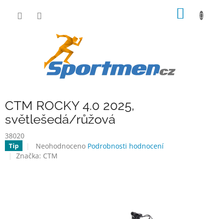
Přejít
NÁKUP
na
obsah
KOŠÍK
CTM ROCKY 4.0 2025,
světlešedá/růžová
38020
Průměrné
Neohodnoceno
Podrobnosti hodnocení
Tip
hodnocení
Značka:
CTM
produktu
je
0,0
z
5
hvězdiček.