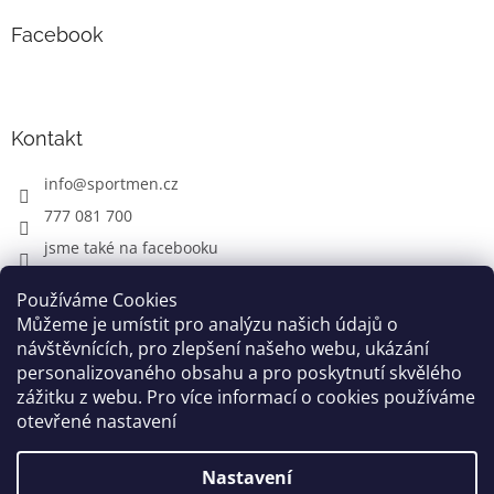
Facebook
Kontakt
info
@
sportmen.cz
777 081 700
jsme také na facebooku
Používáme Cookies
Můžeme je umístit pro analýzu našich údajů o
CYKLO OBLEČENÍ
návštěvnících, pro zlepšení našeho webu, ukázání
personalizovaného obsahu a pro poskytnutí skvělého
zážitku z webu. Pro více informací o cookies používáme
otevřené nastavení
Vytvořil Shoptet
Nastavení