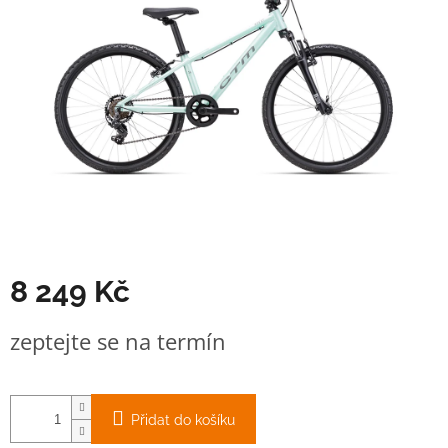
8 249 Kč
Měrná
zeptejte se na termín
cena:
Přidat do košíku