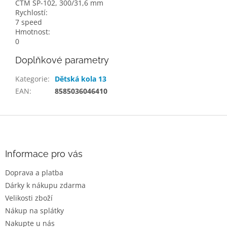
CTM SP-102, 300/31,6 mm
Rychlostí:
7 speed
Hmotnost:
0
Doplňkové parametry
Kategorie
:
Dětská kola 13
EAN
:
8585036046410
Z
á
p
a
Informace pro vás
t
Doprava a platba
í
Dárky k nákupu zdarma
Velikosti zboží
Nákup na splátky
Nakupte u nás