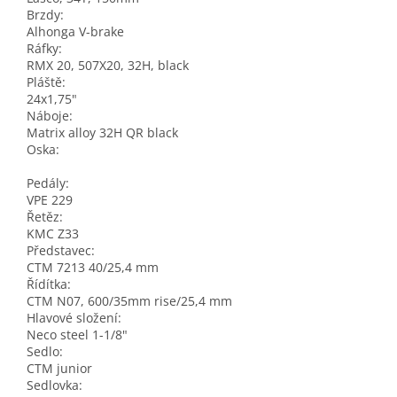
Brzdy:
Alhonga V-brake
Ráfky:
RMX 20, 507X20, 32H, black
Pláště:
24x1,75"
Náboje:
Matrix alloy 32H QR black
Oska:
Pedály:
VPE 229
Řetěz:
KMC Z33
Představec:
CTM 7213 40/25,4 mm
Řídítka:
CTM N07, 600/35mm rise/25,4 mm
Hlavové složení:
Neco steel 1-1/8"
Sedlo:
CTM junior
Sedlovka: