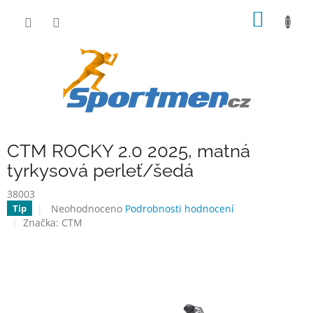
Přejít
NÁKUP
na
obsah
KOŠÍK
CTM ROCKY 2.0 2025, matná
tyrkysová perleť/šedá
38003
Průměrné
Neohodnoceno
Podrobnosti hodnocení
Tip
hodnocení
Značka:
CTM
produktu
je
0,0
z
5
hvězdiček.