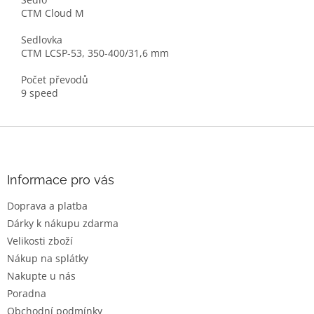
CTM Cloud M
Sedlovka
CTM LCSP-53, 350-400/31,6 mm
Počet převodů
9 speed
Z
á
p
a
Informace pro vás
t
Doprava a platba
í
Dárky k nákupu zdarma
Velikosti zboží
Nákup na splátky
Nakupte u nás
Poradna
Obchodní podmínky