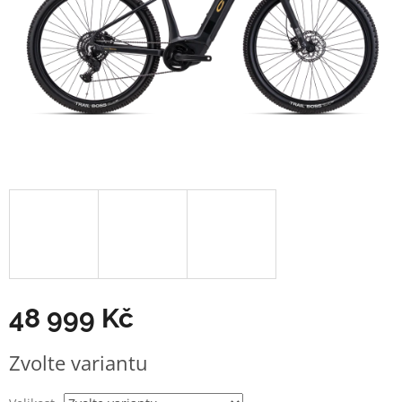
48 999 Kč
Měrná
Zvolte variantu
cena: