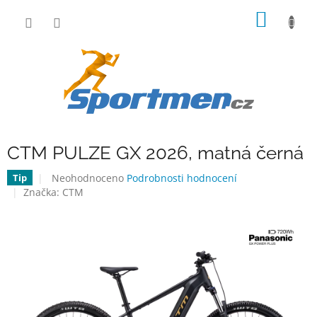
Přejít
NÁKUP
na
obsah
KOŠÍK
CTM PULZE GX 2026, matná černá
Průměrné
Neohodnoceno
Podrobnosti hodnocení
Tip
hodnocení
Značka:
CTM
produktu
je
0,0
z
5
hvězdiček.