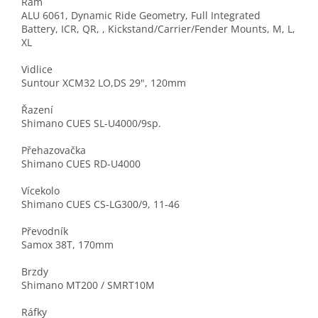
Rám
ALU 6061, Dynamic Ride Geometry, Full Integrated
Battery, ICR, QR, , Kickstand/Carrier/Fender Mounts, M, L,
XL
Vidlice
Suntour XCM32 LO,DS 29", 120mm
Řazení
Shimano CUES SL-U4000/9sp.
Přehazovačka
Shimano CUES RD-U4000
Vícekolo
Shimano CUES CS-LG300/9, 11-46
Převodník
Samox 38T, 170mm
Brzdy
Shimano MT200 / SMRT10M
Ráfky