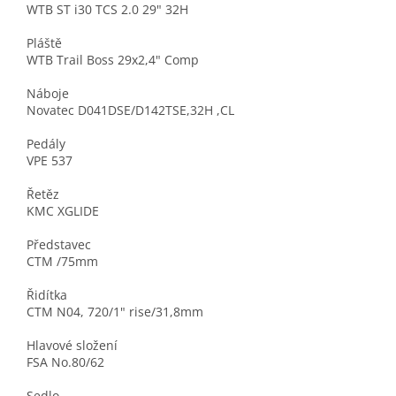
WTB ST i30 TCS 2.0 29" 32H
Pláště
WTB Trail Boss 29x2,4" Comp
Náboje
Novatec D041DSE/D142TSE,32H ,CL
Pedály
VPE 537
Řetěz
KMC XGLIDE
Představec
CTM /75mm
Řidítka
CTM N04, 720/1" rise/31,8mm
Hlavové složení
FSA No.80/62
Sedlo