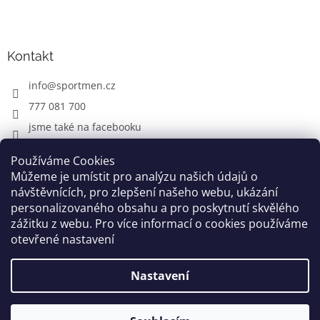
Kontakt
info
@
sportmen.cz
777 081 700
jsme také na facebooku
Používáme Cookies
Můžeme je umístit pro analýzu našich údajů o
CYKLO OBLEČENÍ
návštěvnících, pro zlepšení našeho webu, ukázání
personalizovaného obsahu a pro poskytnutí skvělého
zážitku z webu. Pro více informací o cookies používáme
otevřené nastavení
Vytvořil Shoptet
Nastavení
Copyright 2026
www.sportmen.cz
. Všechna práva
vyhrazena.