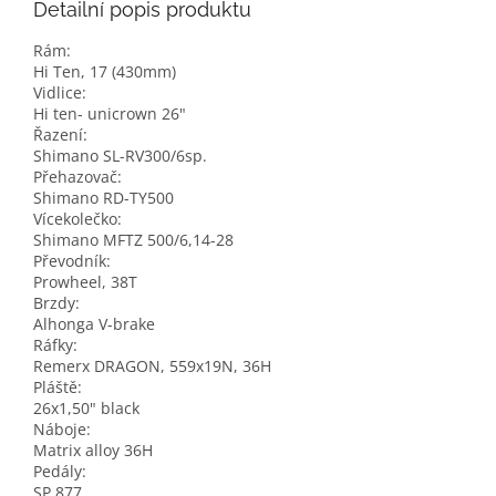
Detailní popis produktu
Rám:
Hi Ten, 17 (430mm)
Vidlice:
Hi ten- unicrown 26"
Řazení:
Shimano SL-RV300/6sp.
Přehazovač:
Shimano RD-TY500
Vícekolečko:
Shimano MFTZ 500/6,14-28
Převodník:
Prowheel, 38T
Brzdy:
Alhonga V-brake
Ráfky:
Remerx DRAGON, 559x19N, 36H
Pláště:
26x1,50" black
Náboje:
Matrix alloy 36H
Pedály:
SP 877