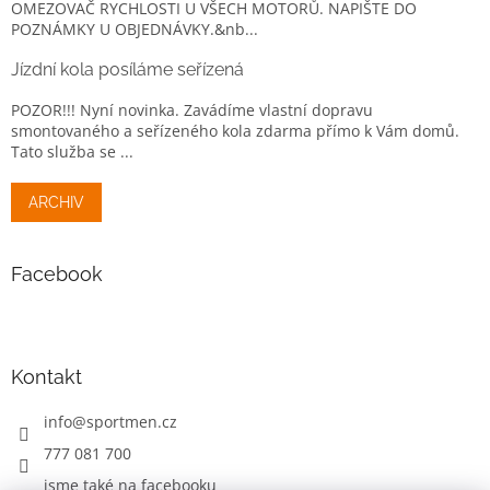
OMEZOVAČ RYCHLOSTI U VŠECH MOTORŮ. NAPIŠTE DO
POZNÁMKY U OBJEDNÁVKY.&nb...
Jízdní kola posíláme seřízená
POZOR!!! Nyní novinka. Zavádíme vlastní dopravu
smontovaného a seřízeného kola zdarma přímo k Vám domů.
Tato služba se ...
ARCHIV
Facebook
Kontakt
info
@
sportmen.cz
777 081 700
jsme také na facebooku