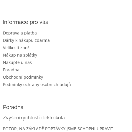
Z
á
p
a
Informace pro vás
t
Doprava a platba
í
Dárky k nákupu zdarma
Velikosti zboží
Nákup na splátky
Nakupte u nás
Poradna
Obchodní podmínky
Podmínky ochrany osobních údajů
Poradna
Zvýšení rychlosti elektrokola
POZOR, NA ZÁKLADĚ POPTÁVKY JSME SCHOPNI UPRAVIT