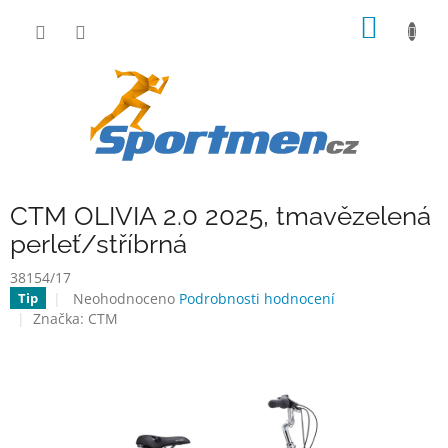
Přejít
NÁKUP
na
obsah
KOŠÍK
CTM OLIVIA 2.0 2025, tmavězelená
perleť/stříbrná
38154/17
Průměrné
Neohodnoceno
Podrobnosti hodnocení
Tip
hodnocení
Značka:
CTM
produktu
je
0,0
z
5
hvězdiček.