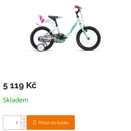
5 119 Kč
Měrná
Skladem
cena:
Přidat do košíku