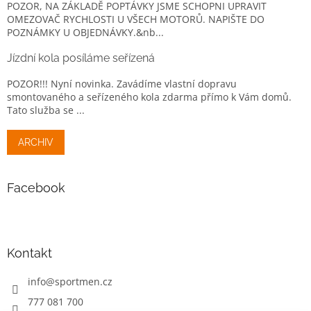
POZOR, NA ZÁKLADĚ POPTÁVKY JSME SCHOPNI UPRAVIT
OMEZOVAČ RYCHLOSTI U VŠECH MOTORŮ. NAPIŠTE DO
POZNÁMKY U OBJEDNÁVKY.&nb...
Jízdní kola posíláme seřízená
POZOR!!! Nyní novinka. Zavádíme vlastní dopravu
smontovaného a seřízeného kola zdarma přímo k Vám domů.
Tato služba se ...
ARCHIV
Facebook
Kontakt
info
@
sportmen.cz
777 081 700