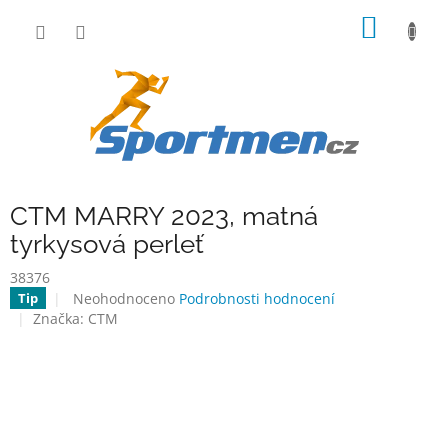
Přejít
NÁKUP
na
obsah
KOŠÍK
CTM MARRY 2023, matná
tyrkysová perleť
38376
Průměrné
Neohodnoceno
Podrobnosti hodnocení
Tip
hodnocení
Značka:
CTM
produktu
je
0,0
z
5
hvězdiček.