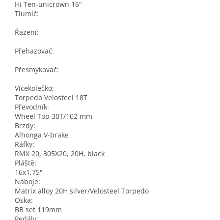
Hi Ten-unicrown 16"
Tlumič:
Řazení:
Přehazovač:
Přesmykovač:
Vícekolečko:
Torpedo Velosteel 18T
Převodník:
Wheel Top 30T/102 mm
Brzdy:
Alhonga V-brake
Ráfky:
RMX 20, 305X20, 20H, black
Pláště:
16x1,75"
Náboje:
Matrix alloy 20H silver/Velosteel Torpedo
Oska:
BB set 119mm
Pedály: