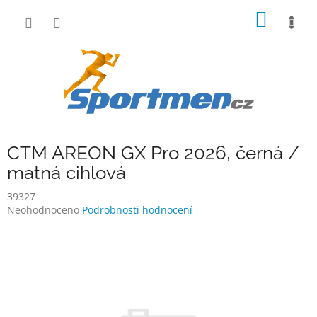
Přejít
NÁKUP
na
obsah
KOŠÍK
CTM AREON GX Pro 2026, černá /
matná cihlová
39327
Průměrné
Neohodnoceno
Podrobnosti hodnocení
hodnocení
produktu
je
0,0
z
5
hvězdiček.