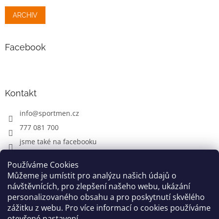
ARCHIV
Facebook
Kontakt
info
@
sportmen.cz
777 081 700
jsme také na facebooku
Používáme Cookies
Můžeme je umístit pro analýzu našich údajů o
CYKLO OBLEČENÍ
návštěvnících, pro zlepšení našeho webu, ukázání
personalizovaného obsahu a pro poskytnutí skvělého
zážitku z webu. Pro více informací o cookies používáme
otevřené nastavení