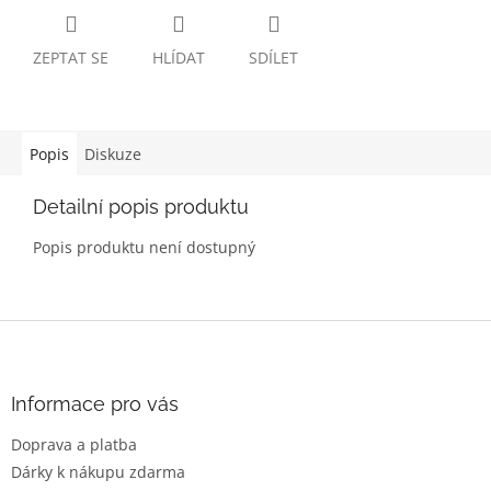
ZEPTAT SE
HLÍDAT
SDÍLET
Popis
Diskuze
Detailní popis produktu
Popis produktu není dostupný
Z
á
p
a
Informace pro vás
t
Doprava a platba
í
Dárky k nákupu zdarma