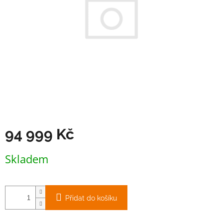
94 999 Kč
Měrná
Skladem
cena:
Přidat do košíku