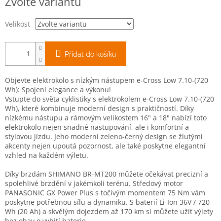
Zvolte variantu
cena:
Velikost
Přidat do košíku
Objevte elektrokolo s nízkým nástupem e-Cross Low 7.10-(720
Wh): Spojení elegance a výkonu!
Vstupte do světa cyklistiky s elektrokolem e-Cross Low 7.10-(720
Wh), které kombinuje moderní design s praktičností. Díky
nízkému nástupu a rámovým velikostem 16" a 18" nabízí toto
elektrokolo nejen snadné nastupování, ale i komfortní a
stylovou jízdu. Jeho moderní zeleno-černý design se žlutými
akcenty nejen upoutá pozornost, ale také poskytne elegantní
vzhled na každém výletu.
Díky brzdám SHIMANO BR-MT200 můžete očekávat precizní a
spolehlivé brzdění v jakémkoli terénu. Středový motor
PANASONIC GX Power Plus s točivým momentem 75 Nm vám
poskytne potřebnou sílu a dynamiku. S baterií Li-Ion 36V / 720
Wh (20 Ah) a skvělým dojezdem až 170 km si můžete užít výlety
bez obav o vybití baterie.