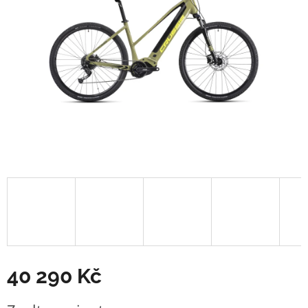
40 290 Kč
Měrná