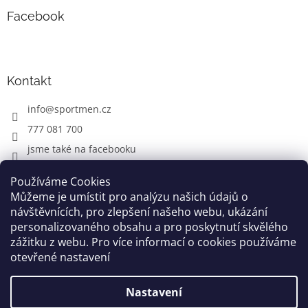
Facebook
Kontakt
info
@
sportmen.cz
777 081 700
jsme také na facebooku
Používáme Cookies
Můžeme je umístit pro analýzu našich údajů o
CYKLO OBLEČENÍ
návštěvnících, pro zlepšení našeho webu, ukázání
personalizovaného obsahu a pro poskytnutí skvělého
zážitku z webu. Pro více informací o cookies používáme
otevřené nastavení
Vytvořil Shoptet
Nastavení