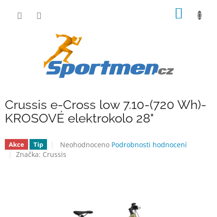
Přejít
NÁKUP
na
obsah
KOŠÍK
Crussis e-Cross low 7.10-(720 Wh)-
KROSOVÉ elektrokolo 28"
Průměrné
Neohodnoceno
Podrobnosti hodnocení
Akce
Tip
hodnocení
Značka:
Crussis
produktu
je
0,0
z
5
hvězdiček.