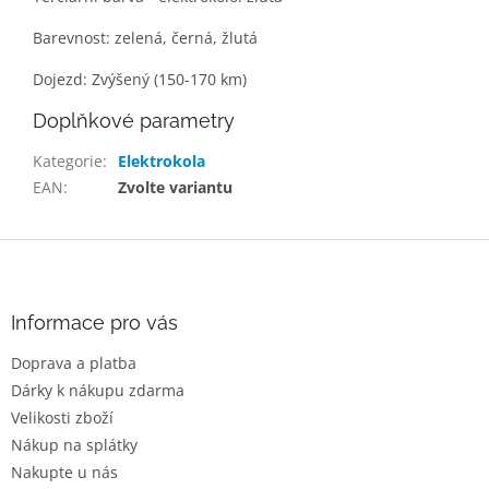
Barevnost: zelená, černá, žlutá
Dojezd: Zvýšený (150-170 km)
Doplňkové parametry
Kategorie
:
Elektrokola
EAN
:
Zvolte variantu
Z
á
p
a
Informace pro vás
t
Doprava a platba
í
Dárky k nákupu zdarma
Velikosti zboží
Nákup na splátky
Nakupte u nás