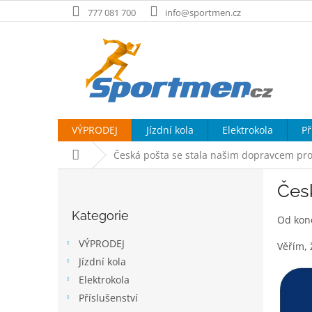
Přejít
777 081 700
info@sportmen.cz
na
obsah
VÝPRODEJ
Jízdní kola
Elektrokola
Př
Domů
Česká pošta se stala našim dopravcem pro e
P
Česk
o
Přeskočit
s
Kategorie
kategorie
Od konc
t
r
VÝPRODEJ
Věřím, 
a
Jízdní kola
n
Elektrokola
n
í
Příslušenství