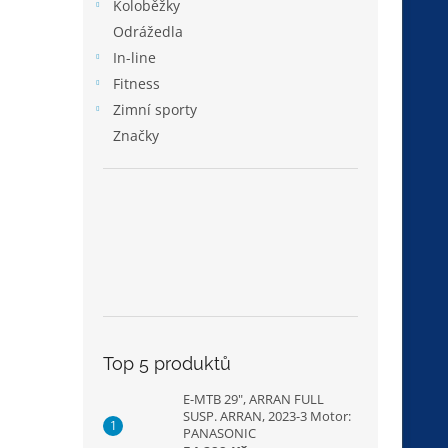
p
Koloběžky
a
Odrážedla
n
In-line
e
Fitness
l
Zimní sporty
Značky
Top 5 produktů
E-MTB 29", ARRAN FULL
SUSP. ARRAN, 2023-3 Motor:
PANASONIC