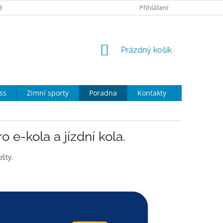
ZBOŽÍ
NÁKUP NA SPLÁTKY
NAKUPTE U NÁS
Přihlášení
PORADNA
NÁKUPNÍ
Prázdný košík
KOŠÍK
ss
Zimní sporty
Poradna
Kontakty
Moje obje
e-kola a jízdní kola.
šty.