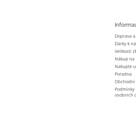
p
a
t
Informa
í
Doprava a
Dárky k n
Velikosti z
Nákup na 
Nakupte u
Poradna
Obchodní
Podmínky 
osobních 