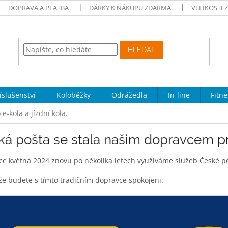
DOPRAVA A PLATBA
DÁRKY K NÁKUPU ZDARMA
VELIKOSTI 
HLEDAT
íslušenství
Koloběžky
Odrážedla
In-line
Fitne
-kola a jízdní kola.
á pošta se stala našim dopravcem pro 
e května 2024 znovu po několika letech využíváme služeb České po
že budete s tímto tradičním dopravce spokojeni.