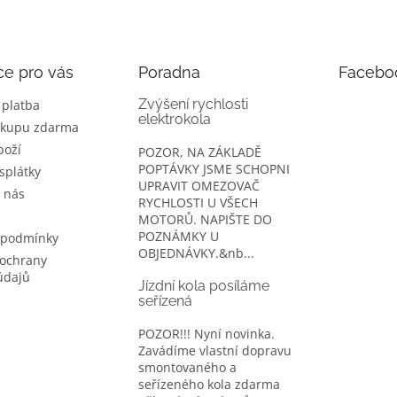
ce pro vás
Poradna
Facebo
Zvýšení rychlosti
 platba
elektrokola
ákupu zdarma
boží
POZOR, NA ZÁKLADĚ
POPTÁVKY JSME SCHOPNI
splátky
UPRAVIT OMEZOVAČ
 nás
RYCHLOSTI U VŠECH
MOTORŮ. NAPIŠTE DO
POZNÁMKY U
 podmínky
OBJEDNÁVKY.&nb...
ochrany
údajů
Jízdní kola posíláme
seřízená
POZOR!!! Nyní novinka.
Zavádíme vlastní dopravu
smontovaného a
seřízeného kola zdarma