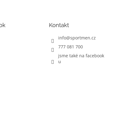
ok
Kontakt
info
@
sportmen.cz
777 081 700
jsme také na facebook
u