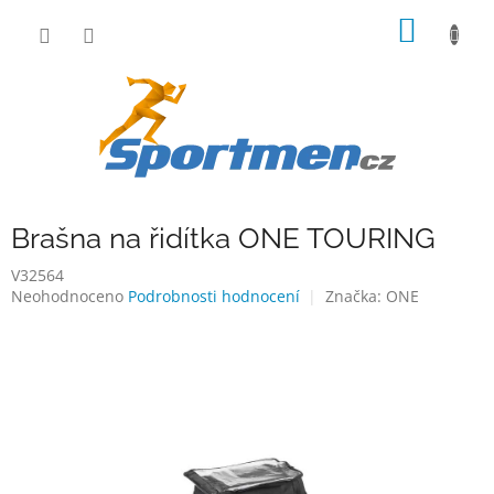
Přejít
NÁKUP
na
obsah
KOŠÍK
Brašna na řidítka ONE TOURING
V32564
Průměrné
Neohodnoceno
Podrobnosti hodnocení
Značka:
ONE
hodnocení
produktu
je
0,0
z
5
hvězdiček.