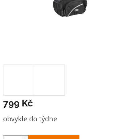
799 Kč
Měrná
obvykle do týdne
cena: