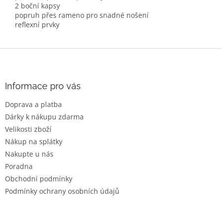
2 boční kapsy
popruh přes rameno pro snadné nošení
reflexní prvky
Z
á
p
a
Informace pro vás
t
Doprava a platba
í
Dárky k nákupu zdarma
Velikosti zboží
Nákup na splátky
Nakupte u nás
Poradna
Obchodní podmínky
Podmínky ochrany osobních údajů