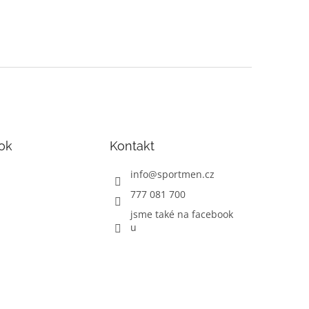
ok
Kontakt
info
@
sportmen.cz
777 081 700
jsme také na facebook
u