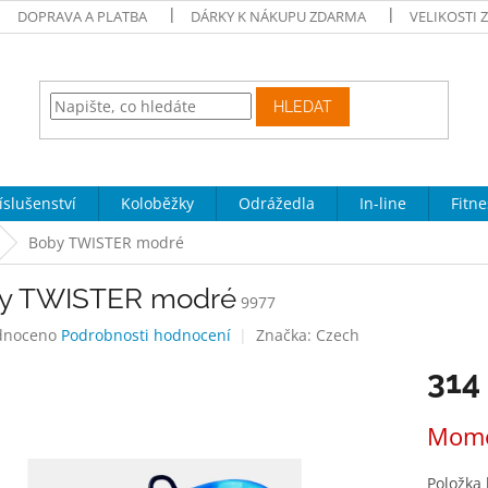
DOPRAVA A PLATBA
DÁRKY K NÁKUPU ZDARMA
VELIKOSTI 
HLEDAT
íslušenství
Koloběžky
Odrážedla
In-line
Fitne
Boby TWISTER modré
y TWISTER modré
9977
né
dnoceno
Podrobnosti hodnocení
Značka:
Czech
ení
314
tu
Měrná
Mome
cena:
ek.
Položka