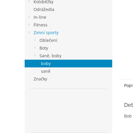
p
Koloběžky
a
Odrážedla
n
In-line
e
Fitness
l
Zimní sporty
Oblečení
Boty
Saně, boby
boby
saně
Značky
Popi
Det
Bob 