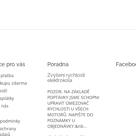
ce pro vás
Poradna
Facebo
Zvýšení rychlosti
 platba
elektrokola
ákupu zdarma
boží
POZOR, NA ZÁKLADĚ
POPTÁVKY JSME SCHOPNI
splátky
UPRAVIT OMEZOVAČ
 nás
RYCHLOSTI U VŠECH
MOTORŮ. NAPIŠTE DO
POZNÁMKY U
 podmínky
OBJEDNÁVKY.&nb...
ochrany
údajů