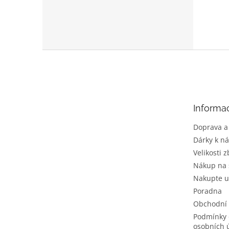
Z
á
p
a
t
Informa
í
Doprava a
Dárky k n
Velikosti z
Nákup na 
Nakupte u
Poradna
Obchodní
Podmínky 
osobních 