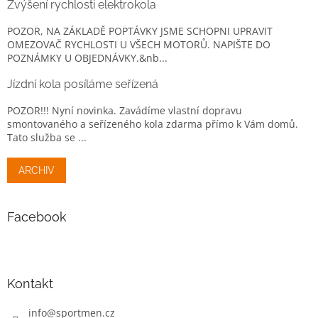
Zvýšení rychlosti elektrokola
POZOR, NA ZÁKLADĚ POPTÁVKY JSME SCHOPNI UPRAVIT
OMEZOVAČ RYCHLOSTI U VŠECH MOTORŮ. NAPIŠTE DO
POZNÁMKY U OBJEDNÁVKY.&nb...
Jízdní kola posíláme seřízená
POZOR!!! Nyní novinka. Zavádíme vlastní dopravu
smontovaného a seřízeného kola zdarma přímo k Vám domů.
Tato služba se ...
ARCHIV
Facebook
Kontakt
info
@
sportmen.cz