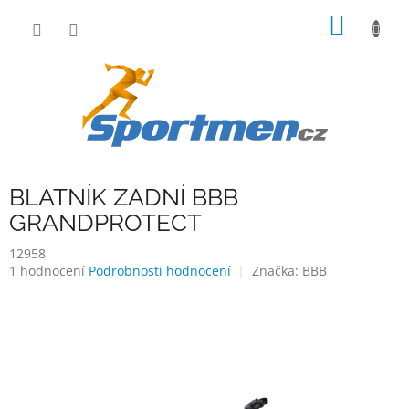
Přejít
NÁKUP
na
obsah
KOŠÍK
BLATNÍK ZADNÍ BBB
GRANDPROTECT
12958
Průměrné
1 hodnocení
Podrobnosti hodnocení
Značka:
BBB
hodnocení
produktu
je
4,0
z
5
hvězdiček.