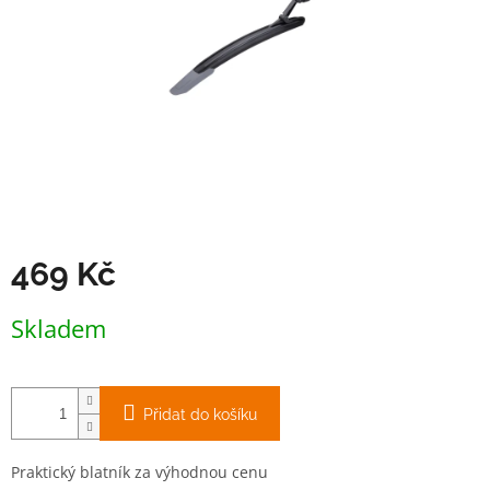
469 Kč
Měrná
Skladem
cena:
Přidat do košíku
Praktický blatník za výhodnou cenu