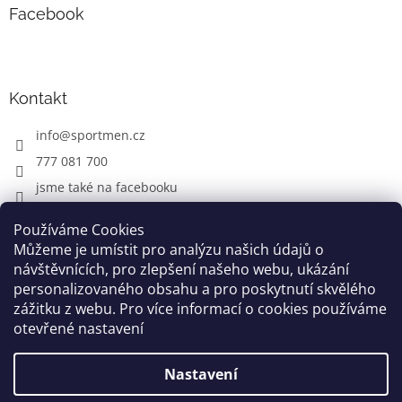
Facebook
Kontakt
info
@
sportmen.cz
777 081 700
jsme také na facebooku
Používáme Cookies
Můžeme je umístit pro analýzu našich údajů o
CYKLO OBLEČENÍ
návštěvnících, pro zlepšení našeho webu, ukázání
personalizovaného obsahu a pro poskytnutí skvělého
zážitku z webu. Pro více informací o cookies používáme
otevřené nastavení
Vytvořil Shoptet
Nastavení
Copyright 2026
www.sportmen.cz
. Všechna práva