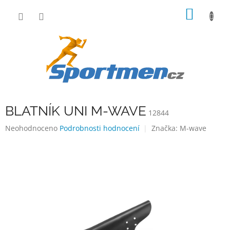
Přejít
NÁKUP
na
obsah
KOŠÍK
BLATNÍK UNI M-WAVE
12844
Průměrné
Neohodnoceno
Podrobnosti hodnocení
Značka:
M-wave
hodnocení
produktu
je
0,0
z
5
hvězdiček.