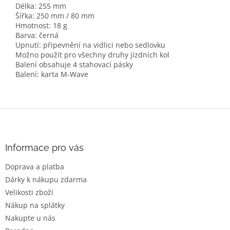
Délka: 255 mm
Šířka: 250 mm / 80 mm
Hmotnost: 18 g
Barva: černá
Upnutí: připevnění na vidlici nebo sedlovku
Možno použít pro všechny druhy jízdních kol
Balení obsahuje 4 stahovací pásky
Balení: karta M-Wave
Z
á
p
a
Informace pro vás
t
Doprava a platba
í
Dárky k nákupu zdarma
Velikosti zboží
Nákup na splátky
Nakupte u nás