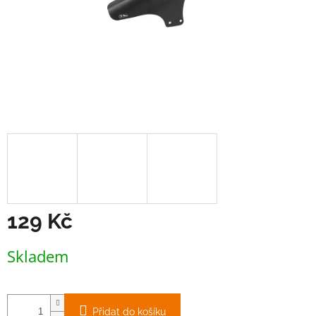
129 Kč
Měrná
Skladem
cena:
Přidat do košíku