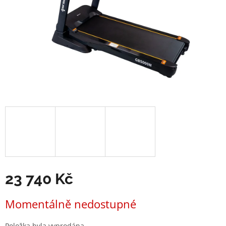
23 740 Kč
Měrná
Momentálně nedostupné
cena:
Položka byla vyprodána…