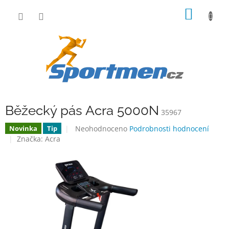
Přejít
NÁKUP
na
obsah
KOŠÍK
Běžecký pás Acra 5000N
35967
Průměrné
Neohodnoceno
Podrobnosti hodnocení
Novinka
Tip
hodnocení
Značka:
Acra
produktu
je
0,0
z
5
hvězdiček.