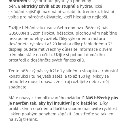
motorem
si vychutnáte plynulý a pohodlný
běh.
Elektrický zdvih až 20 stupňů
a hydraulické
skládání zajišťují maximální variabilitu tréninku. Ideální
volba pro náročné uživatele, kteří hledají to nejlepší.
Zažijte běhání v luxusu vašeho domova. Běžecký pás
GB5000N s 52cm širokou běžeckou plochou vám nabídne
nezapomenutelný zážitek. Díky výkonnému motoru
dosáhnete rychlosti až 20 km/h a díky přehlednému 7"
displeji budete mít všechny důležité informace o svém
tréninku stále na očích. Užijte si pohodlí domácího
prostředí a dosáhněte svých fitness cílů.
Tento běžecký pás vydrží díky silnému sloupku a robustní
konstrukci i tu největší zátěž, a to až 150 kg. Nikdy se
nebudete muset obávat, že stroj rozbijete nebo z něj
spadnete.
Máte obavy z komplikovaného ovládání?
Náš běžecký pás
je navržen tak, aby byl intuitivní pro každého
. Díky
praktickému otočnému tlačítku snadno nastavíte rychlost
i sklon pouhým pohybem zápěstí. Soustřeďte se tak jen
na svůj trénink.