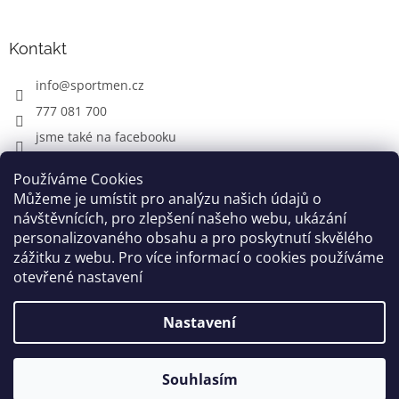
Kontakt
info
@
sportmen.cz
777 081 700
jsme také na facebooku
Používáme Cookies
Můžeme je umístit pro analýzu našich údajů o
CYKLO OBLEČENÍ
návštěvnících, pro zlepšení našeho webu, ukázání
personalizovaného obsahu a pro poskytnutí skvělého
zážitku z webu. Pro více informací o cookies používáme
otevřené nastavení
Vytvořil Shoptet
Nastavení
Copyright 2026
www.sportmen.cz
. Všechna práva
vyhrazena.
Souhlasím
Grafika a úprava šablóny
Milan Markovič