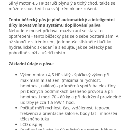
Silný motor 4,5 HP zaručí plynulý a tichý chod, takže se
můžete soustředit na svůj trénink bez rušení.
Tento běžecký pás je plně automatický a inteligentní
díky inovativnímu systému doplňování paliva
.
Nebudete muset přidávat mazivo ani se starat o
opotřebení - tento běžecký pás se o sebe postará sám! A
až skončíte s tréninkem, jednoduše stiskněte tlačítko
hydraulického skládání a sledujte, jak se běžecký pás
pohodlně složí a ušetří místo.
Základní údaje o pásu:
Výkon motoru 4,5 HP stálý - špičkový výkon při
maximálním zatížení (maximální rychlost,
hmotnost, náklon) - průměrná spotřeba elektřiny
při běžných podmínkách běžného provozu a při
hmotnosti mezi 70 - 80 kg a při dodržení pravidelné
údržby je cca 1,5 kW/ 1 hod.
Počítač měří rychlost, čas, vzdálenost, tepovou
frekvenci a orientačně kalorie, body fat - množství
tělesného tuku
LCD displej
Prodloužená záruka 60 měsíců na motor, běhoun