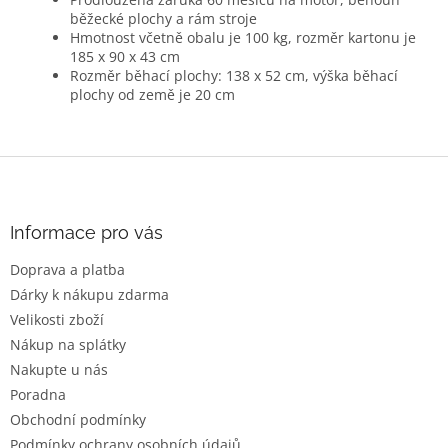
běžecké plochy a rám stroje
Hmotnost včetně obalu je 100 kg, rozměr kartonu je
185 x 90 x 43 cm
Rozměr běhací plochy: 138 x 52 cm, výška běhací
plochy od země je 20 cm
Z
á
p
a
Informace pro vás
t
Doprava a platba
í
Dárky k nákupu zdarma
Velikosti zboží
Nákup na splátky
Nakupte u nás
Poradna
Obchodní podmínky
Podmínky ochrany osobních údajů