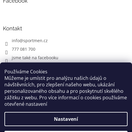
Facebook
Kontakt
info
@
sportmen.cz
777 081 700
jsme také na facebooku
Používáme Cookies
Můžeme je umístit pro analýzu našich údajů o
CYKLO OBLEČENÍ
návštěvnících, pro zlepšení našeho webu, ukázání
personalizovaného obsahu a pro poskytnutí skvělého
zážitku z webu. Pro více informací o cookies používáme
otevřené nastavení
Vytvořil Shoptet
Nastavení
Copyright 2026
www.sportmen.cz
. Všechna práva