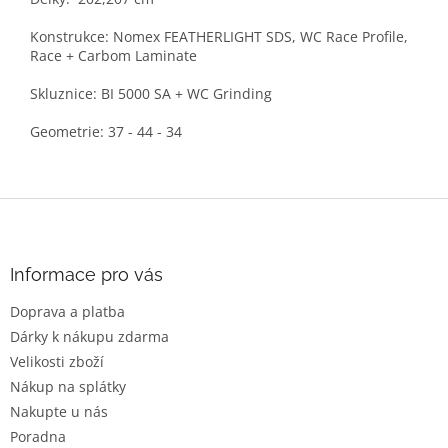
Konstrukce: Nomex FEATHERLIGHT SDS, WC Race Profile,
Race + Carbom Laminate
Skluznice: BI 5000 SA + WC Grinding
Geometrie: 37 - 44 - 34
Z
á
p
a
Informace pro vás
t
Doprava a platba
í
Dárky k nákupu zdarma
Velikosti zboží
Nákup na splátky
Nakupte u nás
Poradna