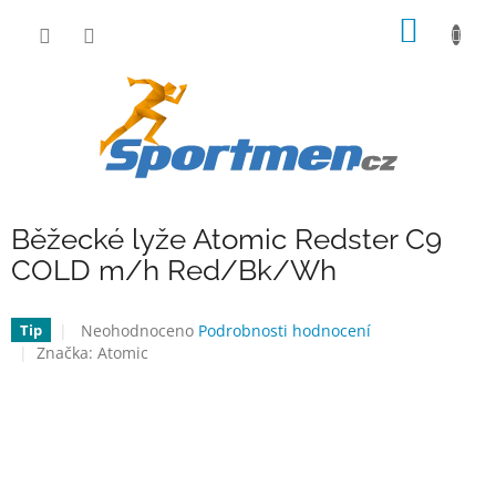
Přejít
NÁKUP
na
obsah
KOŠÍK
Běžecké lyže Atomic Redster C9
COLD m/h Red/Bk/Wh
Průměrné
Neohodnoceno
Podrobnosti hodnocení
Tip
hodnocení
Značka:
Atomic
produktu
je
0,0
z
5
hvězdiček.